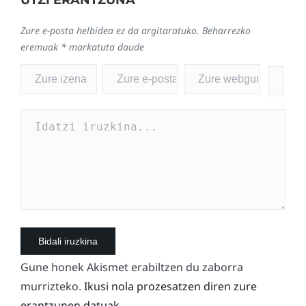
UTZI ERANTZUNA
Zure e-posta helbidea ez da argitaratuko.
Beharrezko
eremuak
*
markatuta daude
Gune honek Akismet erabiltzen du zaborra
murrizteko.
Ikusi nola prozesatzen diren zure
erantzunen datuak.