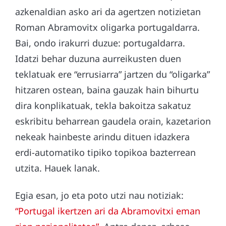
azkenaldian asko ari da agertzen notizietan
Roman Abramovitx oligarka portugaldarra.
Bai, ondo irakurri duzue: portugaldarra.
Idatzi behar duzuna aurreikusten duen
teklatuak ere “errusiarra” jartzen du “oligarka”
hitzaren ostean, baina gauzak hain bihurtu
dira konplikatuak, tekla bakoitza sakatuz
eskribitu beharrean gaudela orain, kazetarion
nekeak hainbeste arindu dituen idazkera
erdi-automatiko tipiko topikoa bazterrean
utzita. Hauek lanak.
Egia esan, jo eta poto utzi nau notiziak:
“Portugal ikertzen ari da Abramovitxi eman