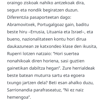
oraingo ziskoak nahiko antzekoak dira,
segun eta nondik begiratzen duzun.
Diferentzia pasaporteetan dago:
Abramovitxek, Portugalgoaz gain, baditu
beste hiru –Errusia, Lituania eta Israel–, eta
bueno, nazionalitateen kontu hori dirua
daukazunean ze katxondeo klase den ikusita,
Ruperri lotzen natzaio: “Hori suertea
nonahikoak diren horiena, sasi guztien
gainetikan dabiltza hegan”. Zure herrialdeak
beste batean muturra sartu eta egoera
txungo jartzen dela? Beti esan ahalko duzu,
Sarrionandia parafraseatuz, “Ni ez naiz
hemengoa”.