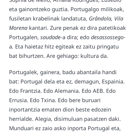
eta gainontzeko guztia. Portugalgo milikoak,
fusiletan krabelinak landatuta,
Grândola, Vila
Morena
kantari. Zure penak ez dira patetikoak
Portugalen,
saudade
-a dira; edo
desassossego
-
a
.
Eta haietaz hitz egiteak ez zaitu pringatu
bat bihurtzen. Are gehiago: kultura da.
Portugalek, gainera, badu abantaila handi
bat: Portugal dela eta ez, demagun, Espainia.
Edo Frantzia. Edo Alemania. Edo AEB. Edo
Errusia. Edo Txina. Edo bere buruari
inportantzia ematen dion beste edozein
herrialde. Alegia, disimuluan pasatzen daki.
Munduari ez zaio asko inporta Portugal eta,