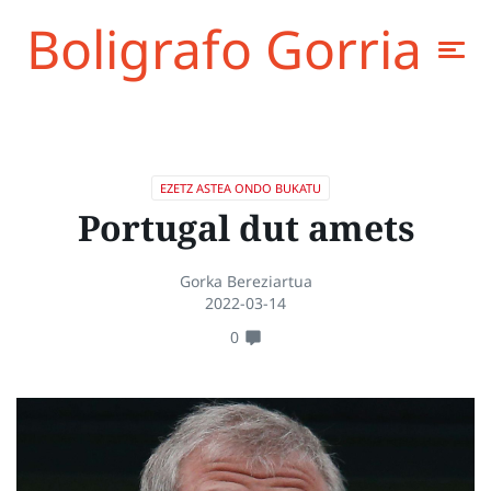
Boligrafo Gorria
EZETZ ASTEA ONDO BUKATU
Portugal dut amets
Gorka Bereziartua
2022-03-14
0