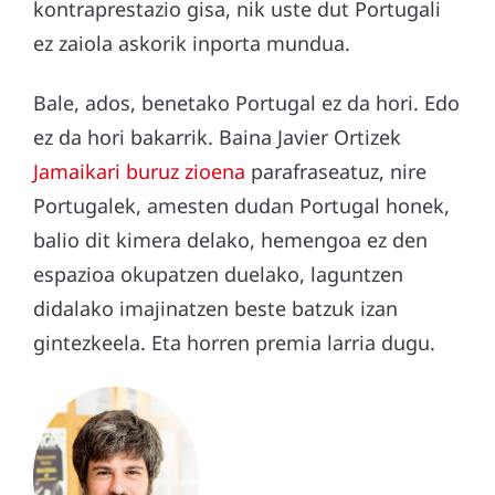
kontraprestazio gisa, nik uste dut Portugali
ez zaiola askorik inporta mundua.
Bale, ados, benetako Portugal ez da hori. Edo
ez da hori bakarrik. Baina Javier Ortizek
Jamaikari buruz zioena
parafraseatuz, nire
Portugalek, amesten dudan Portugal honek,
balio dit kimera delako, hemengoa ez den
espazioa okupatzen duelako, laguntzen
didalako imajinatzen beste batzuk izan
gintezkeela. Eta horren premia larria dugu.