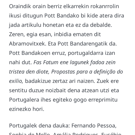
Oraindik orain berriz elkarrekin rokanrrolin
ikusi ditugun Pott Bandako bi kide atera dira
jada artikulu honetan eta ez da debalde.
Zeren, egia esan, inbidia ematen dit
Abramovitxek. Eta Pott Bandarengatik da.
Pott Bandakoen erruz, portugaldarra izan
nahi dut.
Fas Fatum
ene lagunek fadoa zein
tristea den diote
, Propostas para a definição do
exilio,
badakizue zertaz ari naizen. Zuek ere
sentitu duzue noizbait dena atzean utzi eta
Portugalera ihes egiteko gogo erreprimitu
ezinezko hori.
Portugalek dena dauka: Fernando Pessoa,
Sophia de Mello, Amália Rodrigues, Eusébio