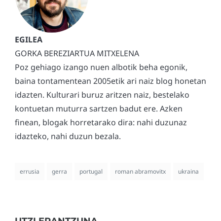
GORKA BEREZIARTUA MITXELENA
Poz gehiago izango nuen albotik beha egonik,
baina tontamentean 2005etik ari naiz blog honetan
idazten. Kulturari buruz aritzen naiz, bestelako
kontuetan muturra sartzen badut ere. Azken
finean, blogak horretarako dira: nahi duzunaz
idazteko, nahi duzun bezala.
errusia
gerra
portugal
roman abramovitx
ukraina