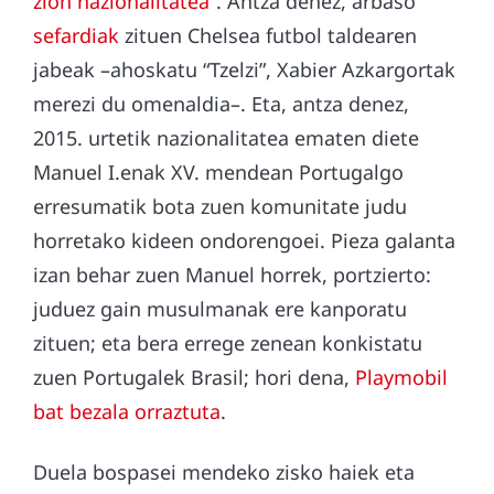
zion nazionalitatea”
. Antza denez, arbaso
sefardiak
zituen Chelsea futbol taldearen
jabeak –ahoskatu “Tzelzi”, Xabier Azkargortak
merezi du omenaldia–. Eta, antza denez,
2015. urtetik nazionalitatea ematen diete
Manuel I.enak XV. mendean Portugalgo
erresumatik bota zuen komunitate judu
horretako kideen ondorengoei. Pieza galanta
izan behar zuen Manuel horrek, portzierto:
juduez gain musulmanak ere kanporatu
zituen; eta bera errege zenean konkistatu
zuen Portugalek Brasil; hori dena,
Playmobil
bat bezala orraztuta
.
Duela bospasei mendeko zisko haiek eta