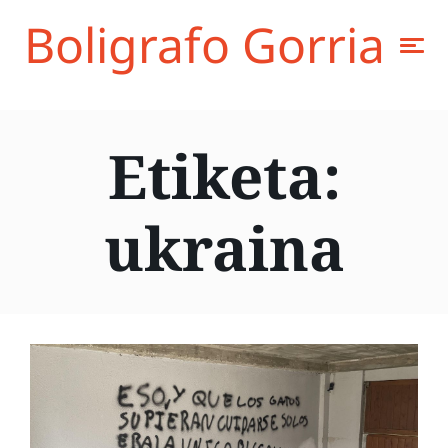
Boligrafo Gorria
Etiketa:
ukraina