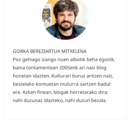
GORKA BEREZIARTUA MITXELENA
Poz gehiago izango nuen albotik beha egonik,
baina tontamentean 2005etik ari naiz blog
honetan idazten. Kulturari buruz aritzen naiz,
bestelako kontuetan muturra sartzen badut
ere. Azken finean, blogak horretarako dira:
nahi duzunaz idazteko, nahi duzun bezala.