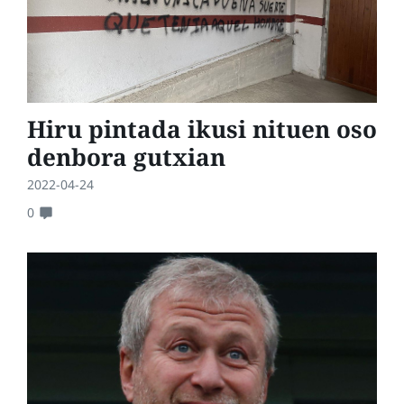
Hiru pintada ikusi nituen oso
denbora gutxian
2022-04-24
0