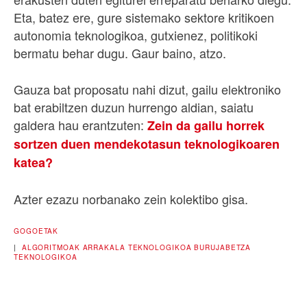
Eta, batez ere, gure sistemako sektore kritikoen
autonomia teknologikoa, gutxienez, politikoki
bermatu behar dugu. Gaur baino, atzo.
Gauza bat proposatu nahi dizut, gailu elektroniko
bat erabiltzen duzun hurrengo aldian, saiatu
galdera hau erantzuten:
Zein da gailu horrek
sortzen duen mendekotasun teknologikoaren
katea?
Azter ezazu norbanako zein kolektibo gisa.
GOGOETAK
|
ALGORITMOAK
ARRAKALA TEKNOLOGIKOA
BURUJABETZA
TEKNOLOGIKOA