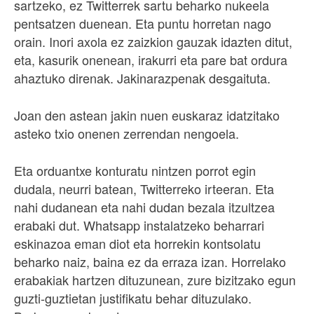
sartzeko, ez Twitterrek sartu beharko nukeela
pentsatzen duenean. Eta puntu horretan nago
orain. Inori axola ez zaizkion gauzak idazten ditut,
eta, kasurik onenean, irakurri eta pare bat ordura
ahaztuko direnak. Jakinarazpenak desgaituta.
Joan den astean jakin nuen euskaraz idatzitako
asteko txio onenen zerrendan nengoela.
Eta orduantxe konturatu nintzen porrot egin
dudala, neurri batean, Twitterreko irteeran. Eta
nahi dudanean eta nahi dudan bezala itzultzea
erabaki dut. Whatsapp instalatzeko beharrari
eskinazoa eman diot eta horrekin kontsolatu
beharko naiz, baina ez da erraza izan. Horrelako
erabakiak hartzen dituzunean, zure bizitzako egun
guzti-guztietan justifikatu behar dituzulako.