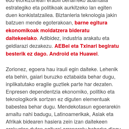
estrategiko eta politikoak aurkitzeko lan egiten
duen konkistatzailea. Biztanleria teknologia jakin
batzuen mende egoterakoan,
barne egitura
ekonomikoak moldatzera bideratu
. Adibidez, industria arakatu eta
daitekeelako
geldiarazi dezakezu.
AEBei eta Txinari begiratu
.
besterik ez dago. Android eta Huawei
Zorionez, egoera hau irauli egin daiteke. Lehenik
eta behin, gaiari buruzko eztabaida behar dugu,
inplikatutako eragile guztiek parte har dezaten.
Enpresen dependentzia ekonomiko, politiko eta
teknologikorik sortzen ez diguten elementuak
babestea behar dugu. Mendekotasun egoerarekin
amaitu nahi badugu, Latinoamerikak, Asiak eta
Afrikak bidearen hasiera zein izan daitekeen
erakusten duten egiturei erreparatu beharko diegu.