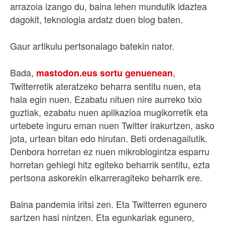
arrazoia izango du, baina lehen mundutik idaztea
dagokit, teknologia ardatz duen blog baten.
Gaur artikulu pertsonalago batekin nator.
Bada,
,
mastodon.eus sortu genuenean
Twitterretik ateratzeko beharra sentitu nuen, eta
hala egin nuen. Ezabatu nituen nire aurreko txio
guztiak, ezabatu nuen aplikazioa mugikorretik eta
urtebete inguru eman nuen Twitter irakurtzen, asko
jota, urtean bitan edo hirutan. Beti ordenagailutik.
Denbora horretan ez nuen mikroblogintza esparru
horretan gehiegi hitz egiteko beharrik sentitu, ezta
pertsona askorekin elkarreragiteko beharrik ere.
Baina pandemia iritsi zen. Eta Twitterren egunero
sartzen hasi nintzen. Eta egunkariak egunero,