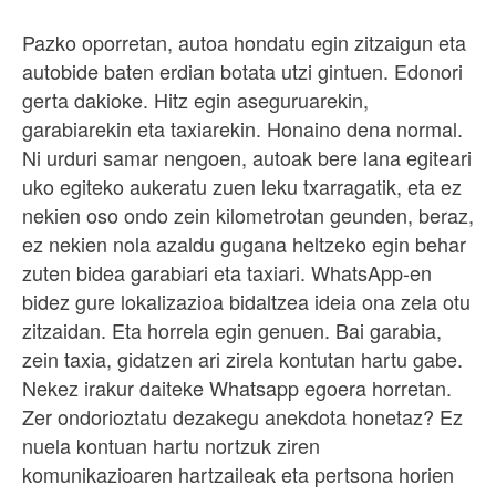
Pazko oporretan, autoa hondatu egin zitzaigun eta
autobide baten erdian botata utzi gintuen. Edonori
gerta dakioke. Hitz egin aseguruarekin,
garabiarekin eta taxiarekin. Honaino dena normal.
Ni urduri samar nengoen, autoak bere lana egiteari
uko egiteko aukeratu zuen leku txarragatik, eta ez
nekien oso ondo zein kilometrotan geunden, beraz,
ez nekien nola azaldu gugana heltzeko egin behar
zuten bidea garabiari eta taxiari. WhatsApp-en
bidez gure lokalizazioa bidaltzea ideia ona zela otu
zitzaidan. Eta horrela egin genuen. Bai garabia,
zein taxia, gidatzen ari zirela kontutan hartu gabe.
Nekez irakur daiteke Whatsapp egoera horretan.
Zer ondorioztatu dezakegu anekdota honetaz? Ez
nuela kontuan hartu nortzuk ziren
komunikazioaren hartzaileak eta pertsona horien