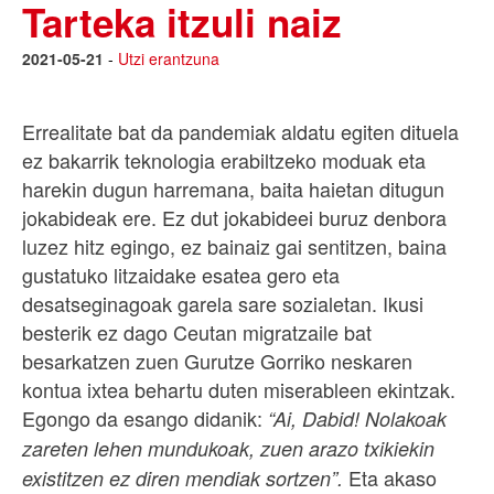
Tarteka itzuli naiz
2021-05-21
-
Utzi erantzuna
Errealitate bat da pandemiak aldatu egiten dituela
ez bakarrik teknologia erabiltzeko moduak eta
harekin dugun harremana, baita haietan ditugun
jokabideak ere. Ez dut jokabideei buruz denbora
luzez hitz egingo, ez bainaiz gai sentitzen, baina
gustatuko litzaidake esatea gero eta
desatseginagoak garela sare sozialetan. Ikusi
besterik ez dago Ceutan migratzaile bat
besarkatzen zuen Gurutze Gorriko neskaren
kontua ixtea behartu duten miserableen ekintzak.
Egongo da esango didanik:
“Ai, Dabid! Nolakoak
zareten lehen mundukoak, zuen arazo txikiekin
Eta akaso
existitzen ez diren mendiak sortzen”.