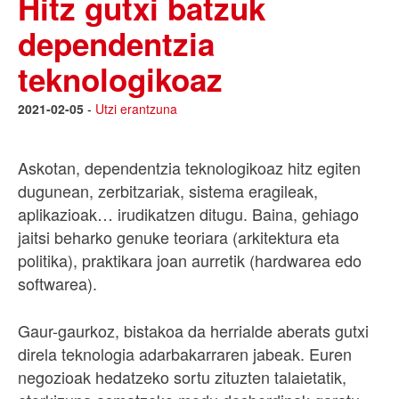
Hitz gutxi batzuk
dependentzia
teknologikoaz
2021-02-05
-
Utzi erantzuna
Askotan, dependentzia teknologikoaz hitz egiten
dugunean, zerbitzariak, sistema eragileak,
aplikazioak… irudikatzen ditugu. Baina, gehiago
jaitsi beharko genuke teoriara (arkitektura eta
politika), praktikara joan aurretik (hardwarea edo
softwarea).
Gaur-gaurkoz, bistakoa da herrialde aberats gutxi
direla teknologia adarbakarraren jabeak. Euren
negozioak hedatzeko sortu zituzten talaietatik,