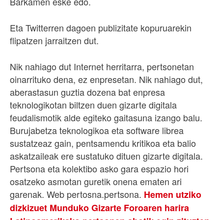
Barkamen eske edo.
Eta Twitterren dagoen publizitate kopuruarekin
flipatzen jarraitzen dut.
Nik nahiago dut Internet herritarra, pertsonetan
oinarrituko dena, ez enpresetan. Nik nahiago dut,
aberastasun guztia dozena bat enpresa
teknologikotan biltzen duen gizarte digitala
feudalismotik alde egiteko gaitasuna izango balu.
Burujabetza teknologikoa eta software librea
sustatzeaz gain, pentsamendu kritikoa eta balio
askatzaileak ere sustatuko dituen gizarte digitala.
Pertsona eta kolektibo asko gara espazio hori
osatzeko asmotan guretik onena ematen ari
garenak. Web pertosna.pertsona.
Hemen utziko
dizkizuet Munduko Gizarte Foroaren harira