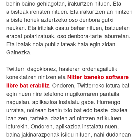
behin baino gehiagotan, irakurtzen nituen. Eta
albisteak irensten nituen. Eta irakurtzen ari nintzen
albiste horiek aztertzeko oso denbora gutxi
neukan. Eta iritziak osatu behar nituen, batzuetan
erabat polarizatuak, oso denbora-tarte laburretan.
Eta ibaiak nola publizitateak hala egin zidan.
Gainezka.
Twitterri dagokionez, hasieran ordenagailutik
konektatzen nintzen eta
Nitter izeneko software
. Ondoren, Twitterreko lotura bat
libre bat erabiliz
egin nuen nire telefono mugikorraren pantaila
nagusian, aplikazioa instalatu gabe. Hurrengo
urratsa, noizean behin txio bat edo beste idaztea
izan zen, tarteka idazten ari nintzen artikuluen
loturekin. Ondoren, aplikazioa instalatu nuen,
baina jakinarazpenak isildu nituen, nahi dudanean