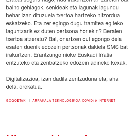
baino gehiagok, senideak eta lagunak lagundu
behar izan dituzuela txertoa hartzeko hitzordua
eskatzeko. Eta zer egingo dugu tramitea egiteko
laguntzarik ez duten pertsona horiekin? Beraien
txertoa atzeratu? Bai, onartzen dut egongo dela
esaten duenik edozein pertsonak dakiela SMS bat
irakurtzen. Erantzungo nioke Euskadi Irratia
entzuteko eta zenbatzeko edozein adineko kexak.
Digitalizazioa, izan dadila zentzuduna eta, ahal
dela, orekatua.
GOGOETAK
|
ARRAKALA TEKNOLOGIKOA
COVID19
INTERNET