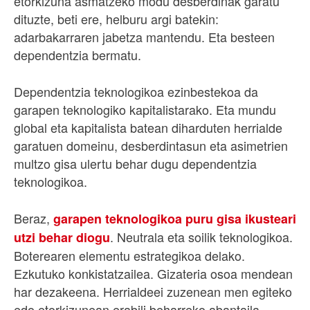
etorkizuna asmatzeko modu desberdinak garatu
dituzte, beti ere, helburu argi batekin:
adarbakarraren jabetza mantendu. Eta besteen
dependentzia bermatu.
Dependentzia teknologikoa ezinbestekoa da
garapen teknologiko kapitalistarako. Eta mundu
global eta kapitalista batean diharduten herrialde
garatuen domeinu, desberdintasun eta asimetrien
multzo gisa ulertu behar dugu dependentzia
teknologikoa.
Beraz,
garapen teknologikoa puru gisa ikusteari
. Neutrala eta soilik teknologikoa.
utzi behar diogu
Boterearen elementu estrategikoa delako.
Ezkutuko konkistatzailea. Gizateria osoa mendean
har dezakeena. Herrialdeei zuzenean men egiteko
edo etorkizunean erabili beharreko abantaila