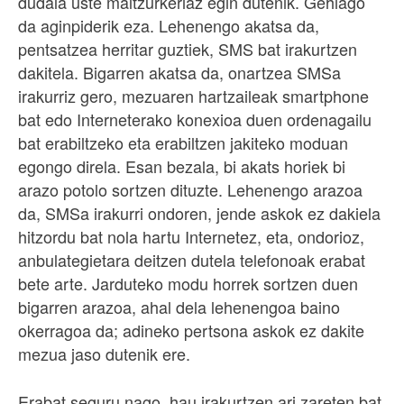
dudala uste maltzurkeriaz egin dutenik. Gehiago
da aginpiderik eza. Lehenengo akatsa da,
pentsatzea herritar guztiek, SMS bat irakurtzen
dakitela. Bigarren akatsa da, onartzea SMSa
irakurriz gero, mezuaren hartzaileak smartphone
bat edo Interneterako konexioa duen ordenagailu
bat erabiltzeko eta erabiltzen jakiteko moduan
egongo direla. Esan bezala, bi akats horiek bi
arazo potolo sortzen dituzte. Lehenengo arazoa
da, SMSa irakurri ondoren, jende askok ez dakiela
hitzordu bat nola hartu Internetez, eta, ondorioz,
anbulategietara deitzen dutela telefonoak erabat
bete arte. Jarduteko modu horrek sortzen duen
bigarren arazoa, ahal dela lehenengoa baino
okerragoa da; adineko pertsona askok ez dakite
mezua jaso dutenik ere.
Erabat seguru nago, hau irakurtzen ari zareten bat