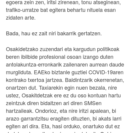
egoera zein zen, iritsi zirenean, tonu atseginean,
trafiko-urratze bat egitera behartu nituela esan
zidaten arte.
Bada, hau ez zait niri bakarrik gertatzen.
Osakidetzako zuzendari eta kargudun politikoak
beren ibilbide profesional osoan izango duten
antolakuntza-erronkarik zailenaren aurrean daude
murgilduta. EAEko biztanle guztiei COVID-19aren
kontrako txertoa jartzea. Baldintzarik okerrenetan,
onartzen dut. Taxiarekin egin nuen bezala, nire
ustez, Osakitdetzak ere ez du oso kontuan hartu
zeintzuk diren bidaltzen ari diren SMSen
hartzaileak. Ondorioz, eta nire iritzi apalean, bi
arazo garrantzitsu eragiten dituzten, bi akats larri
egiten ari dira. Eta, hasi orduko, onartuko dut ez