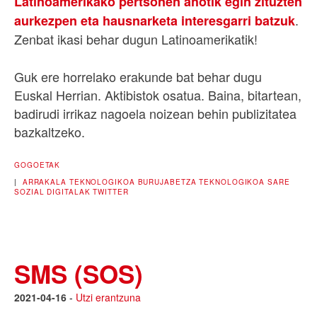
Latinoamerikako pertsonen ahotik egin zituzten
.
aurkezpen eta hausnarketa interesgarri batzuk
Zenbat ikasi behar dugun Latinoamerikatik!
Guk ere horrelako erakunde bat behar dugu
Euskal Herrian. Aktibistok osatua. Baina, bitartean,
badirudi irrikaz nagoela noizean behin publizitatea
bazkaltzeko.
GOGOETAK
|
ARRAKALA TEKNOLOGIKOA
BURUJABETZA TEKNOLOGIKOA
SARE
SOZIAL DIGITALAK
TWITTER
SMS (SOS)
2021-04-16
-
Utzi erantzuna