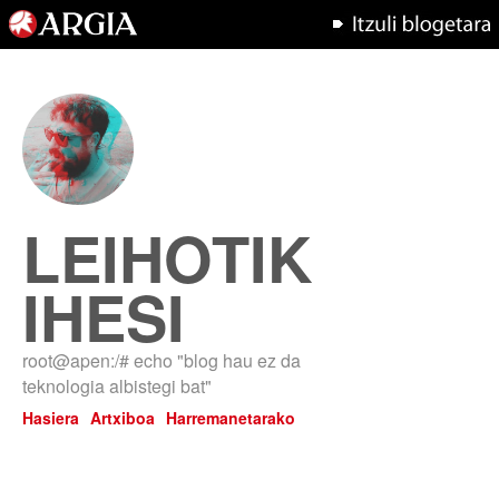
LEIHOTIK
IHESI
root@apen:/# echo "blog hau ez da
teknologia albistegi bat"
Hasiera
Artxiboa
Harremanetarako