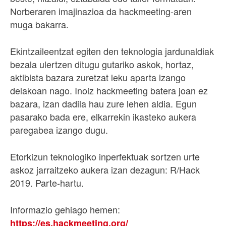
Norberaren imajinazioa da hackmeeting-aren
muga bakarra.
Ekintzaileentzat egiten den teknologia jardunaldiak
bezala ulertzen ditugu gutariko askok, hortaz,
aktibista bazara zuretzat leku aparta izango
delakoan nago. Inoiz hackmeeting batera joan ez
bazara, izan dadila hau zure lehen aldia. Egun
pasarako bada ere, elkarrekin ikasteko aukera
paregabea izango dugu.
Etorkizun teknologiko inperfektuak sortzen urte
askoz jarraitzeko aukera izan dezagun: R/Hack
2019. Parte-hartu.
Informazio gehiago hemen:
https://es.hackmeeting.org/