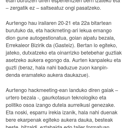
– zergatik ez – saltseatuz ongi pasatzeko.
Aurtengo hau irailaren 20-21 eta 22a bitartean
burutuko da, eta hackmeting-ari lekua emango
dion gune autogestionatua, goian aipatu bezala,
Errekaleor Bizirik da (Gasteiz). Bertan lo egiteko,
jateko, dutxatzeko eta oinarrizko betebehar guztiak
asetzeko aukera egongo da. Aurten kanpaleku eta
guzti (beraz, hala nahi baduzue zuon kanpin-
denda eramateko aukera daukazue).
Aurtengo hackmeeting-ean landuko diren gaiak –
urtero bezala -, gaurkotasun teknologiko eta
politiko osoa izango dutela aurreikusi genezake.
Eta noski, esparru irekia izanik, hala nahi duenak
bere ekarpenak egiteko aukera dauka, besteak
beste, hitzaldi, eztabaida edo tailer formatuan.