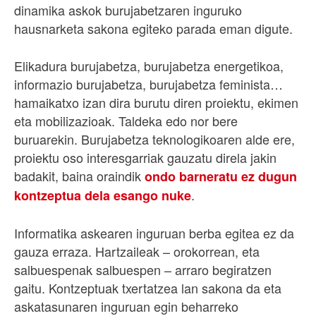
dinamika askok burujabetzaren inguruko
hausnarketa sakona egiteko parada eman digute.
Elikadura burujabetza, burujabetza energetikoa,
informazio burujabetza, burujabetza feminista…
hamaikatxo izan dira burutu diren proiektu, ekimen
eta mobilizazioak. Taldeka edo nor bere
buruarekin. Burujabetza teknologikoaren alde ere,
proiektu oso interesgarriak gauzatu direla jakin
badakit, baina oraindik
ondo barneratu ez dugun
.
kontzeptua dela esango nuke
Informatika askearen inguruan berba egitea ez da
gauza erraza. Hartzaileak – orokorrean, eta
salbuespenak salbuespen – arraro begiratzen
gaitu. Kontzeptuak txertatzea lan sakona da eta
askatasunaren inguruan egin beharreko