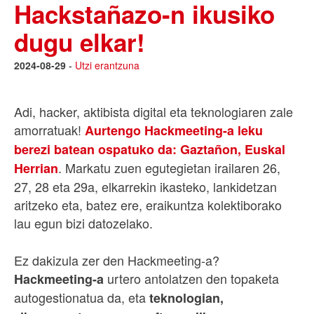
Hackstañazo-n ikusiko
dugu elkar!
2024-08-29
-
Utzi erantzuna
Adi, hacker, aktibista digital eta teknologiaren zale
amorratuak!
Aurtengo Hackmeeting-a leku
berezi batean ospatuko da: Gaztañon, Euskal
. Markatu zuen egutegietan irailaren 26,
Herrian
27, 28 eta 29a, elkarrekin ikasteko, lankidetzan
aritzeko eta, batez ere, eraikuntza kolektiborako
lau egun bizi datozelako.
Ez dakizula zer den Hackmeeting-a?
urtero antolatzen den topaketa
Hackmeeting-a
autogestionatua da, eta
teknologian,