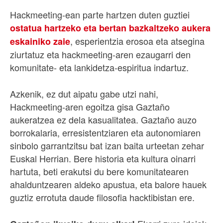
Hackmeeting-ean parte hartzen duten guztiei
ostatua hartzeko eta bertan bazkaltzeko aukera
, esperientzia erosoa eta atsegina
eskainiko zaie
ziurtatuz eta hackmeeting-aren ezaugarri den
komunitate- eta lankidetza-espiritua indartuz.
Azkenik, ez dut aipatu gabe utzi nahi,
Hackmeeting-aren egoitza gisa Gaztaño
aukeratzea ez dela kasualitatea. Gaztaño auzo
borrokalaria, erresistentziaren eta autonomiaren
sinbolo garrantzitsu bat izan baita urteetan zehar
Euskal Herrian. Bere historia eta kultura oinarri
hartuta, beti erakutsi du bere komunitatearen
ahalduntzearen aldeko apustua, eta balore hauek
guztiz errotuta daude filosofia hacktibistan ere.