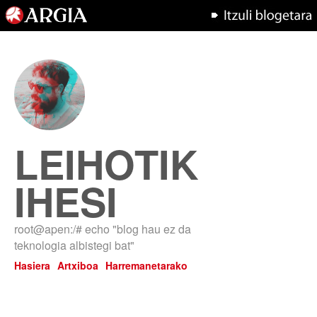
LEIHOTIK
IHESI
root@apen:/# echo "blog hau ez da
teknologia albistegi bat"
Hasiera
Artxiboa
Harremanetarako