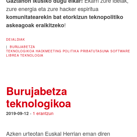
Ekarri zure ideiak,
Gaztañon ikusiko dugu elkar!
zure energia eta zure hacker espiritua
komunitatearekin bat etorkizun teknopolitiko
!
askeagoak eraikitzeko
DEIALDIAK
|
BURUJABETZA
TEKNOLOGIKOA
HACKMEETING
POLITIKA
PRIBATUTASUNA
SOFTWARE
LIBREA
TEKNOLOGIA
Burujabetza
teknologikoa
2019-09-12
-
1 erantzun
Azken urteotan Euskal Herrian eman diren