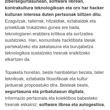
zibersegurtasunean, software librean,
kontrakultura teknologikoan eta oro har hacker
.
kulturan interesa duten pertsonak biltzen ditu
Ezagutzak, tailerrak, hitzaldiak, eztabaidak eta
proiektuak trukatzeko gunea ere bada,
teknologiaren erabilera kritikoa eta sortzailea
sustatzeko. Han, komunitate hacktibista ideiak
partekatzeko eta askatasuna eta burujabetza
teknologikoa sustatzeko tresnak eraikitzeko
elkartzen da.
Topaketa honetan, beste hainbatetan bezala, tailer
teknikoak, eztabaida filosofikoak eta kultur
jarduerak proposatuko dira. Besteak beste,
,
segurtasuna eta pribatutasun digitala
informazio pertsonala eta kolektiboa babesteko
tresnak eskainiz;
,
software librea eta autogestioa