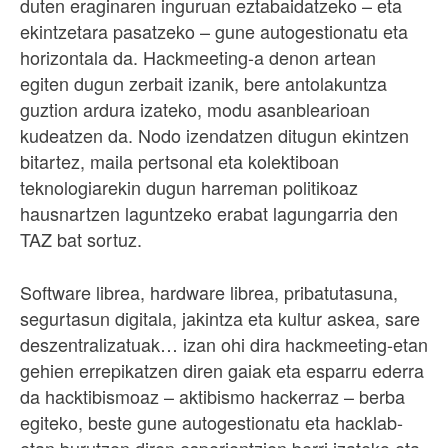
duten eraginaren inguruan eztabaidatzeko – eta
ekintzetara pasatzeko – gune autogestionatu eta
horizontala da. Hackmeeting-a denon artean
egiten dugun zerbait izanik, bere antolakuntza
guztion ardura izateko, modu asanblearioan
kudeatzen da. Nodo izendatzen ditugun ekintzen
bitartez, maila pertsonal eta kolektiboan
teknologiarekin dugun harreman politikoaz
hausnartzen laguntzeko erabat lagungarria den
TAZ bat sortuz.
Software librea, hardware librea, pribatutasuna,
segurtasun digitala, jakintza eta kultur askea, sare
deszentralizatuak… izan ohi dira hackmeeting-etan
gehien errepikatzen diren gaiak eta esparru ederra
da hacktibismoaz – aktibismo hackerraz – berba
egiteko, beste gune autogestionatu eta hacklab-
etan burutzen diren esperientzien berri izateko eta