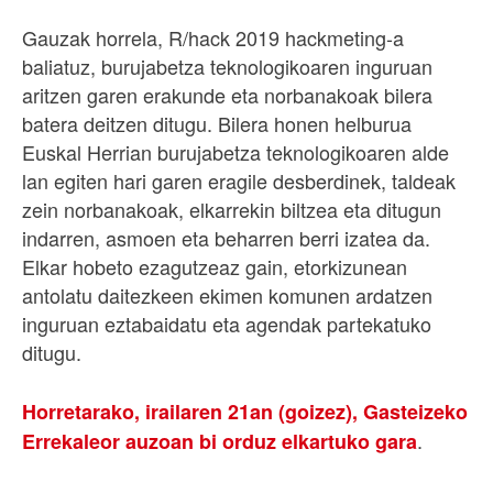
Gauzak horrela, R/hack 2019 hackmeting-a
baliatuz, burujabetza teknologikoaren inguruan
aritzen garen erakunde eta norbanakoak bilera
batera deitzen ditugu. Bilera honen helburua
Euskal Herrian burujabetza teknologikoaren alde
lan egiten hari garen eragile desberdinek, taldeak
zein norbanakoak, elkarrekin biltzea eta ditugun
indarren, asmoen eta beharren berri izatea da.
Elkar hobeto ezagutzeaz gain, etorkizunean
antolatu daitezkeen ekimen komunen ardatzen
inguruan eztabaidatu eta agendak partekatuko
ditugu.
Horretarako, irailaren 21an (goizez), Gasteizeko
.
Errekaleor auzoan bi orduz elkartuko gara