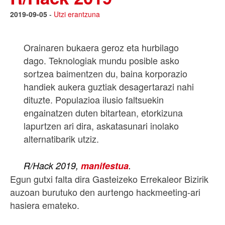
2019-09-05
-
Utzi erantzuna
Orainaren bukaera geroz eta hurbilago
dago. Teknologiak mundu posible asko
sortzea baimentzen du, baina korporazio
handiek aukera guztiak desagertarazi nahi
dituzte. Populazioa ilusio faltsuekin
engainatzen duten bitartean, etorkizuna
lapurtzen ari dira, askatasunari inolako
alternatibarik utziz.
R/Hack 2019,
manifestua
.
Egun gutxi falta dira Gasteizeko Errekaleor Bizirik
auzoan burutuko den aurtengo hackmeeting-ari
hasiera emateko.