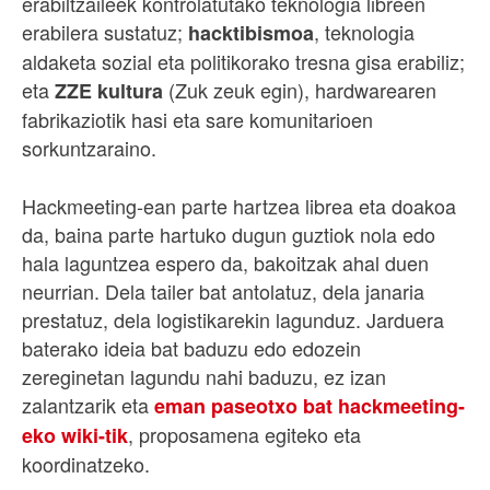
erabiltzaileek kontrolatutako teknologia libreen
erabilera sustatuz;
, teknologia
hacktibismoa
aldaketa sozial eta politikorako tresna gisa erabiliz;
eta
(Zuk zeuk egin), hardwarearen
ZZE kultura
fabrikaziotik hasi eta sare komunitarioen
sorkuntzaraino.
Hackmeeting-ean parte hartzea librea eta doakoa
da, baina parte hartuko dugun guztiok nola edo
hala laguntzea espero da, bakoitzak ahal duen
neurrian. Dela tailer bat antolatuz, dela janaria
prestatuz, dela logistikarekin lagunduz. Jarduera
baterako ideia bat baduzu edo edozein
zereginetan lagundu nahi baduzu, ez izan
zalantzarik eta
eman paseotxo bat hackmeeting-
, proposamena egiteko eta
eko wiki-tik
koordinatzeko.