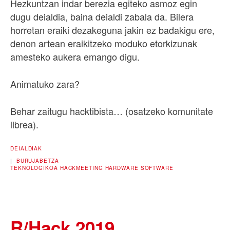
Hezkuntzan indar berezia egiteko asmoz egin
dugu deialdia, baina deialdi zabala da. Bilera
horretan eraiki dezakeguna jakin ez badakigu ere,
denon artean eraikitzeko moduko etorkizunak
amesteko aukera emango digu.
Animatuko zara?
Behar zaitugu hacktibista… (osatzeko komunitate
librea).
DEIALDIAK
|
BURUJABETZA
TEKNOLOGIKOA
HACKMEETING
HARDWARE
SOFTWARE
R/Hack 2019