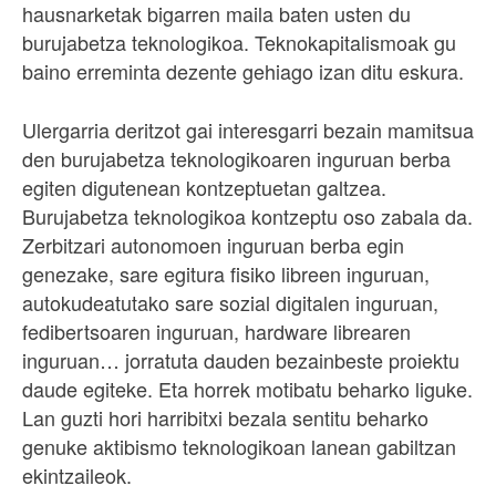
hausnarketak bigarren maila baten usten du
burujabetza teknologikoa. Teknokapitalismoak gu
baino erreminta dezente gehiago izan ditu eskura.
Ulergarria deritzot gai interesgarri bezain mamitsua
den burujabetza teknologikoaren inguruan berba
egiten digutenean kontzeptuetan galtzea.
Burujabetza teknologikoa kontzeptu oso zabala da.
Zerbitzari autonomoen inguruan berba egin
genezake, sare egitura fisiko libreen inguruan,
autokudeatutako sare sozial digitalen inguruan,
fedibertsoaren inguruan, hardware librearen
inguruan… jorratuta dauden bezainbeste proiektu
daude egiteke. Eta horrek motibatu beharko liguke.
Lan guzti hori harribitxi bezala sentitu beharko
genuke aktibismo teknologikoan lanean gabiltzan
ekintzaileok.