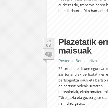
aurkeztu du, transmisioaren b
batetik dator: 40ko hamarkad
Plazetatik er
MAI
03
maisuak
0
Posted in
Bertsolaritza
75 urte bete dituen egunean (
Sarrionandiak bertsotatik err
bertsogintza irauli eta bertso
da bertsoz bideak urratzen. O
bertsolariak, ekain amaierarak
“Nire gazia eta gozoa gaur da. 
nahi diet, gaur...