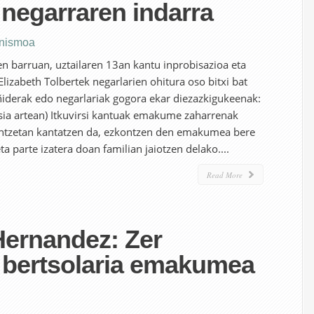
egarraren indarra
nismoa
n barruan, uztailaren 13an kantu inprobisazioa eta
lizabeth Tolbertek negarlarien ohitura oso bitxi bat
ñiderak edo negarlariak gogora ekar diezazkigukeenak:
rusia artean) Itkuvirsi kantuak emakume zaharrenak
zkontzetan kantatzen da, ezkontzen den emakumea bere
ta parte izatera doan familian jaiotzen delako....
Read More
Hernandez: Zer
a bertsolaria emakumea