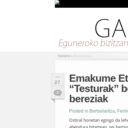
Bertsolaritza
Hasiera
»
Emakume Etx
IRA
27
“Testurak” b
0
bereziak
Posted in
Bertsolaritza
,
Femi
Ostiral honetan egingo da leh
abendura bitartean, sei berts