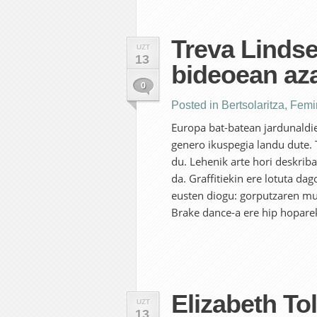
Treva Lindse
UZT
13
bideoean az
0
Posted in
Bertsolaritza
,
Femi
Europa bat-batean jardunaldie
genero ikuspegia landu dute. 
du. Lehenik arte hori deskrib
da. Graffitiekin ere lotuta d
eusten diogu: gorputzaren mu
Brake dance-a ere hip hopareki
Elizabeth Tol
UZT
13