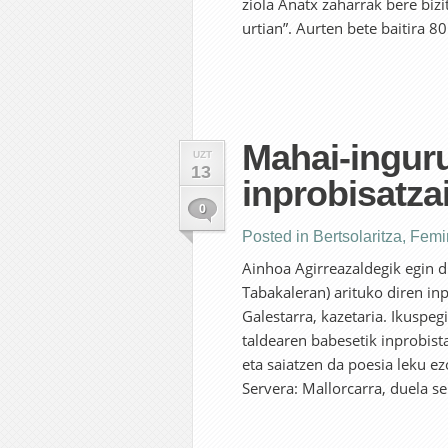
ziola Anatx zaharrak bere bizi
urtian”. Aurten bete baitira 80 
Mahai-ingur
UZT
13
inprobisatzai
0
Posted in
Bertsolaritza
,
Femi
Ainhoa Agirreazaldegik egin 
Tabakaleran) arituko diren inp
Galestarra, kazetaria. Ikuspeg
taldearen babesetik inprobist
eta saiatzen da poesia leku e
Servera: Mallorcarra, duela se