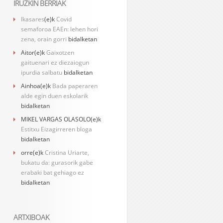
IRUZKIN BERRIAK
Ikasares
(e)k
Covid
semaforoa EAEn: lehen hori
zena, orain gorri
bidalketan
Aitor
(e)k
Gaixotzen
gaituenari ez diezaiogun
ipurdia salbatu
bidalketan
Ainhoa
(e)k
Bada paperaren
alde egin duen eskolarik
bidalketan
MIKEL VARGAS OLASOLO
(e)k
Estitxu Eizagirreren bloga
bidalketan
orre
(e)k
Cristina Uriarte,
bukatu da: gurasorik gabe
erabaki bat gehiago ez
bidalketan
ARTXIBOAK