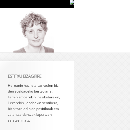
ESTITXU EIZAGIRRE
Hernanin hazi eta Larraulen bizi
den sozidadeko bertsolaria.
Feminismoarekin, heziketarekin,
lurrarekin, jendeekin sentibera,
bizhitsari adibide positiboak eta
zalantza-dantzak lapurtzen
saiatzen naiz.