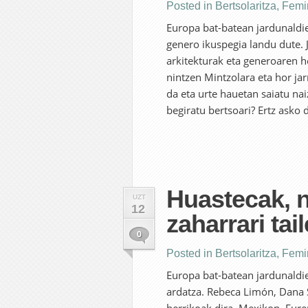
Posted in
Bertsolaritza
,
Femi
Europa bat-batean jardunaldie
genero ikuspegia landu dute. 
arkitekturak eta generoaren h
nintzen Mintzolara eta hor jar
da eta urte hauetan saiatu nai
begiratu bertsoari? Ertz asko 
Huastecak, 
UZT
12
zaharrari tai
0
Posted in
Bertsolaritza
,
Femi
Europa bat-batean jardunaldie
ardatza. Rebeca Limón, Dana