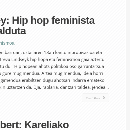
y: Hip hop feminista
alduta
nismoa
n barruan, uztailaren 13an kantu inprobisazioa eta
Treva Lindseyk hip hopa eta feminismoa gaia aztertu
atu du: “Hip hopean ahots politikoa oso garrantzitsua
ago gure mugimendua. Artea mugimendua, ideia horri
gimendua erabiltzen dugu ahotsari indarra emateko.
n uztartzen da. DJa, raplaria, dantzari taldea, jendea...
Read More
bert: Kareliako