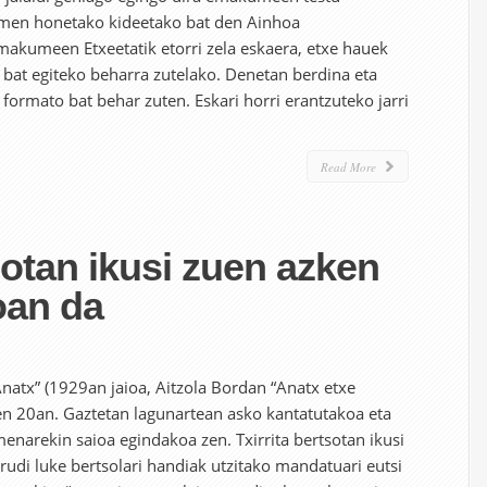
Ekimen honetako kideetako bat den Ainhoa
makumeen Etxeetatik etorri zela eskaera, etxe hauek
u bat egiteko beharra zutelako. Denetan berdina eta
formato bat behar zuten. Eskari horri erantzuteko jarri
Read More
tsotan ikusi zuen azken
oan da
natx” (1929an jaioa, Aitzola Bordan “Anatx etxe
ren 20an. Gaztetan lagunartean asko kantatutakoa eta
enarekin saioa egindakoa zen. Txirrita bertsotan ikusi
. Irudi luke bertsolari handiak utzitako mandatuari eutsi