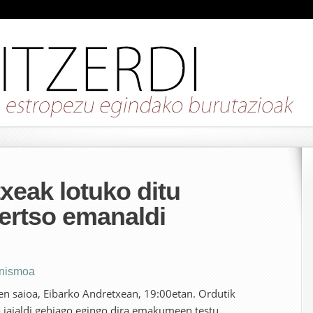
eak lotuko ditu
ertso emanaldi
nismoa
en saioa, Eibarko Andretxean, 19:00etan. Ordutik
o jaialdi gehiago egingo dira emakumeen testu