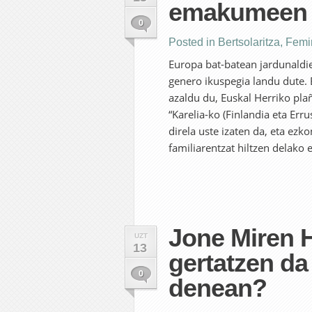
emakumeen n
0
Posted in
Bertsolaritza
,
Femi
Europa bat-batean jardunaldie
genero ikuspegia landu dute. E
azaldu du, Euskal Herriko pla
“Karelia-ko (Finlandia eta Er
direla uste izaten da, eta e
familiarentzat hiltzen delako e
Jone Miren 
UZT
13
gertatzen d
0
denean?