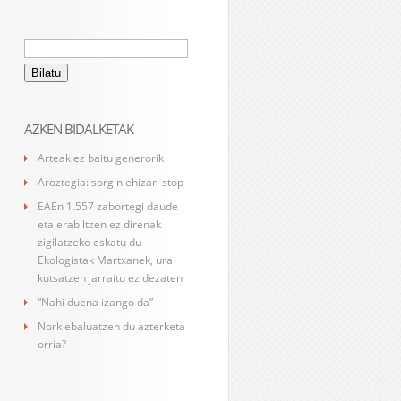
Bilatu:
AZKEN BIDALKETAK
Arteak ez baitu generorik
Aroztegia: sorgin ehizari stop
EAEn 1.557 zabortegi daude
eta erabiltzen ez direnak
zigilatzeko eskatu du
Ekologistak Martxanek, ura
kutsatzen jarraitu ez dezaten
“Nahi duena izango da”
Nork ebaluatzen du azterketa
orria?