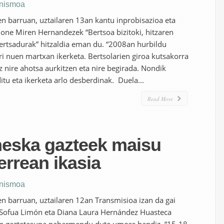
nismoa
n barruan, uztailaren 13an kantu inprobisazioa eta
Jone Miren Hernandezek “Bertsoa bizitoki, hitzaren
ertsadurak” hitzaldia eman du. “2008an hurbildu
ri nuen martxan ikerketa. Bertsolarien giroa kutsakorra
z nire ahotsa aurkitzen eta nire begirada. Nondik
ditu eta ikerketa arlo desberdinak. Duela...
Read More
neska gazteek maisu
lerrean ikasia
nismoa
n barruan, uztailaren 12an Transmisioa izan da gai
 Sofua Limón eta Diana Laura Hernández Huasteca