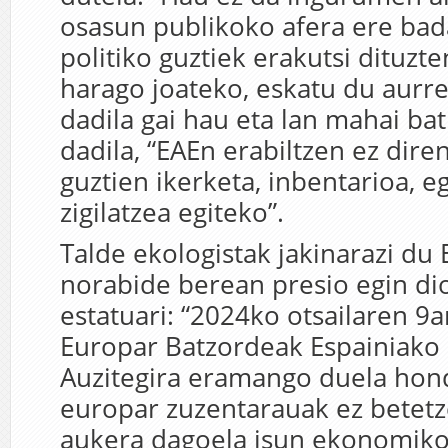
osasun publikoko afera ere bada
politiko guztiek erakutsi dituzt
harago joateko, eskatu du aurr
dadila gai hau eta lan mahai bat
dadila, “EAEn erabiltzen ez dire
guztien ikerketa, inbentarioa, e
zigilatzea egiteko”.
Talde ekologistak jakinarazi du
norabide berean presio egin di
estatuari: “2024ko otsailaren 9
Europar Batzordeak Espainiako E
Auzitegira eramango duela hon
europar zuzentarauak ez betetz
aukera dagoela isun ekonomiko