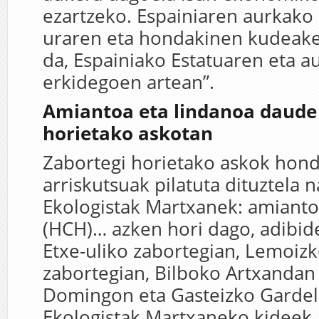
ezartzeko. Espainiaren aurkako 
uraren eta hondakinen kudeake
da, Espainiako Estatuaren eta 
erkidegoen artean”.
Amiantoa eta lindanoa daude
horietako askotan
Zabortegi horietako askok hon
arriskutsuak pilatuta dituztel
Ekologistak Martxanek: amianto
(HCH)… azken hori dago, adibide
Etxe-uliko zabortegian, Lemoizk
zabortegian, Bilboko Artxandan
Domingon eta Gasteizko Gardel
Ekologistak Martxaneko kideek 