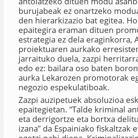
antolatzeko dituen modu asanbl
burujabeak ez onartzeko modua 
den hierarkizazio bat egitea. Ho
epaitegira eraman dituen prom
estrategia ez dela eraginkorra, 
proiektuaren aurkako erresiste
jarraituko duela, zazpi herritarr
edo ez: bailara oso baten boro
aurka Lekarozen promotorak eg
negozio espekulatiboak.
Zazpi auzipetuek absoluzioa es
epaitegietan. “Talde kriminal an
eta derrigortze eta bortxa delitu
izana” da Espainiako fiskaltzak