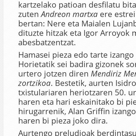
kartzelako patioan desfilatu bi
zuten
Andreon martxa
ere estre
bertan: Nere eta Maialen Lujan
dituzte hitzak eta Igor Arroyok 
abesbatzentzat.
Hamasei pieza edo tarte izango 
Horietatik sei badira gizonek sor
urtero jotzen diren
Mendiriz Me
zortzikoa
. Bestetik, aurten Isid
txistulariaren heriotzaren 50. 
haren eta hari eskainitako bi pie
hirugarrenik, Alan Griffin izang
haren bi pieza joko dira.
Aurtengo preludioak berdintas