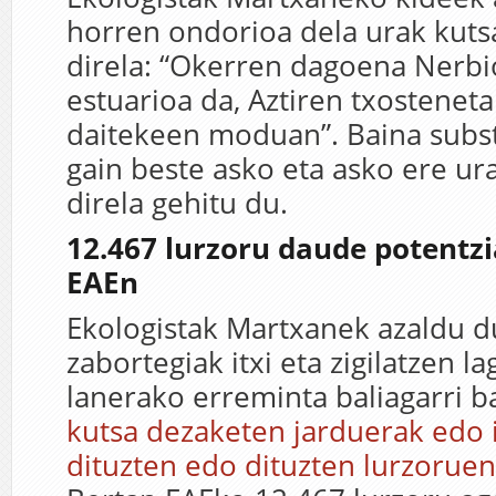
horren ondorioa dela urak kuts
direla: “Okerren dagoena Nerbio
estuarioa da, Aztiren txosteneta
daitekeen moduan”. Baina subst
gain beste asko eta asko ere ura
direla gehitu du.
12.467 lurzoru daude potentzi
EAEn
Ekologistak Martxanek azaldu 
zabortegiak itxi eta zigilatzen 
lanerako erreminta baliagarri b
kutsa dezaketen jarduerak edo i
dituzten edo dituzten lurzoruen