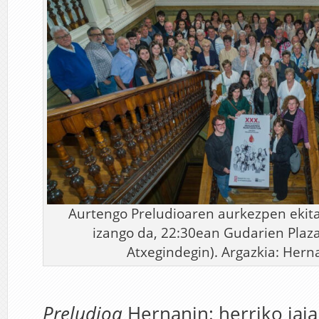
Aurtengo Preludioaren aurkezpen ekita
izango da, 22:30ean Gudarien Plaza
Atxegindegin). Argazkia: Hern
Preludioa
Hernanin: herriko jaia