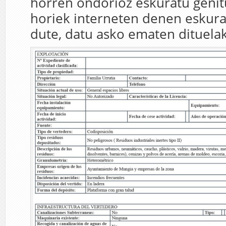
horren ondorioz eskuratu genitu
horiek interneten denen eskura
dute, datu asko ematen dituela