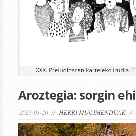
XXX. Preludioaren karteleko irudia. E
Aroztegia: sorgin ehi
2025-01-20 //
HERRI MUGIMENDUAK
/