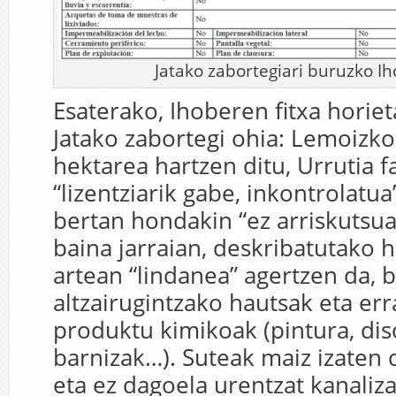
Jatako zabortegiari buruzko Ih
Esaterako, Ihoberen fitxa horie
Jatako zabortegi ohia: Lemoizk
hektarea hartzen ditu, Urrutia f
“lizentziarik gabe, inkontrolatua
bertan hondakin “ez arriskutsua
baina jarraian, deskribatutako
artean “lindanea” agertzen da, b
altzairugintzako hautsak eta err
produktu kimikoak (pintura, diso
barnizak…). Suteak maiz izaten 
eta ez dagoela urentzat kanaliza