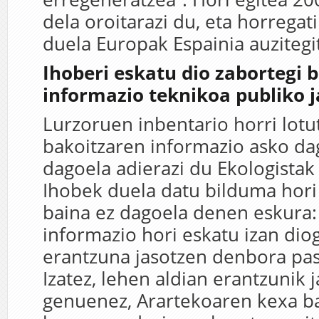
dela oroitarazi du, eta horrega
duela Europak Espainia auzitegi
Ihoberi eskatu dio zabortegi 
informazio teknikoa publiko 
Lurzoruen inbentario horri lotu
bakoitzaren informazio asko d
dagoela adierazi du Ekologista
Ihobek duela datu bilduma hori 
baina ez dagoela denen eskura:
informazio hori eskatu izan dio
erantzuna jasotzen denbora pas
Izatez, lehen aldian erantzunik 
genuenez, Arartekoaren kexa ba