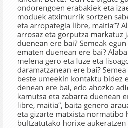
ondorengoen erabakiek eta izae
moduek atximurrik sortzen sabe
eta arropategia libre, maitia”? A
arrosaz eta gorputza markatuz j
duenean ere bai? Semeak egun 
ematen duenean ere bai? Alabak
melena gero eta luze eta lisoag
daramatzanean ere bai? Semea
beste umeekin kontaktu bidez e
denean ere bai, edo ahozko adi
kamutsa eta zabarra duenean er
libre, maitia”, baita genero ara
eta gizarte matxista normatibo
bultzatutako horixe aukeratzen