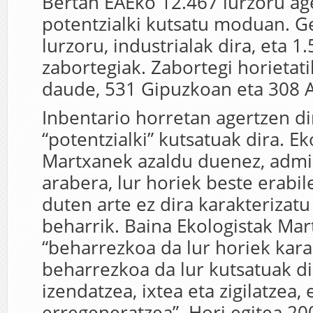
Bertan EAEko 12.467 lurzoru ag
potentzialki kutsatu moduan. G
lurzoru, industrialak dira, eta 1
zabortegiak. Zabortegi horietat
daude, 531 Gipuzkoan eta 308 
Inbentario horretan agertzen di
“potentzialki” kutsatuak dira. Ek
Martxanek azaldu duenez, admi
arabera, lur horiek beste erabil
duten arte ez dira karakterizatu
beharrik. Baina Ekologistak Mar
“beharrezkoa da lur horiek kara
beharrezkoa da lur kutsatuak d
izendatzea, ixtea eta zigilatzea, 
erregeneratzea”. Hori egitea 20