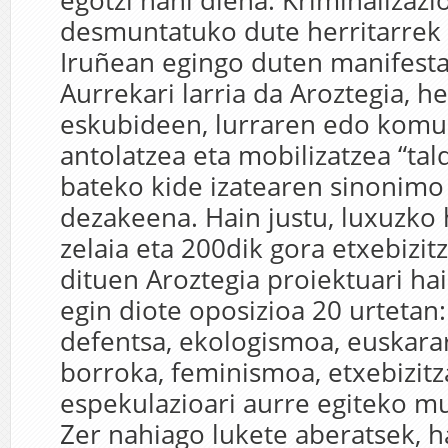
egotzi nahi diena. Kriminalizazi
desmuntatuko dute herritarrek 
Iruñean egingo duten manifesta
Aurrekari larria da Aroztegia, h
eskubideen, lurraren edo komu
antolatzea eta mobilizatzea “tal
bateko kide izatearen sinonimo
dezakeena. Hain justu, luxuzko h
zelaia eta 200dik gora etxebizitz
dituen Aroztegia proiektuari hai
egin diote oposizioa 20 urtetan:
defentsa, ekologismoa, euskara
borroka, feminismoa, etxebizit
espekulazioari aurre egiteko
Zer nahiago lukete aberatsek, h