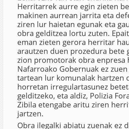
Herritarrek aurre egin zieten b
makinen aurrean jarrita eta def
ziren lur haietan egunak eta g
obra gelditzea lortu zuten. Epai
eman zieten gerora herritar hau
arautzen duen prozedura bete g
zion promotorak obra enpresa h
Nafarroako Gobernuak ez zuen 
tartean lur komunalak hartzen 
horretan irregulartasunez bete
gelditzeko, eta aldiz, Polizia Fo
Zibila etengabe aritu ziren herri
jartzen.
Obra ilegalki abiatu zuenak ez d