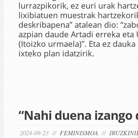
lurrazpikorik, ez euri urak hartz
lixibiatuen muestrak hartzekori
deskribapena” atalean dio: “zab
azpian daude Artadi erreka eta
(Itoizko urmaela)”. Eta ez dauka
ixteko plan idatzirik.
“Nahi duena izango 
2024-09-23 //
FEMINISMOA
//
IRUZKINI