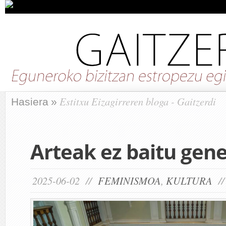
Estitxu Eizagirreren bloga - Gaitzerdi
Hasiera
»
Arteak ez baitu gene
2025-06-02 //
FEMINISMOA
,
KULTURA
/