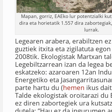
Mapan, gorriz, EAEko lur potentzialki ku
dira eta horietatik 1.557 dira zabortegiak
lurrak.
Legearen arabera, erabiltzen ez
guztiek itxita eta zigilatuta ego
2008tik. Ekologistak Martxan ta
Legebiltzarrean izan da legea b
eskatzeko: azaroaren 12an Indus
Energetiko eta Jasangarritasun
parte hartu du (
hemen
ikus dai
Talde ekologistak oroitarazi du
ez diren zabortegiek ura kutsatz
dutela: “Hau ez da ingurumen ar