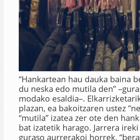
“Hankartean hau dauka baina b
du neska edo mutila den” –gura
modako esaldia–. Elkarrizketari
plazan, ea bakoitzaren ustez “n
“mutila” izatea zer ote den hank
bat izatetik harago. Jarrera irek
guraso aurrerakoi horrek, “ber