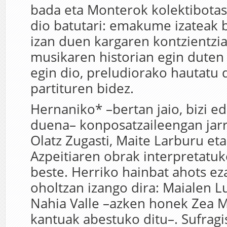
bada eta Monterok kolektibotas
dio batutari: emakume izateak b
izan duen kargaren kontzientz
musikaren historian egin duten
egin dio, preludiorako hautatu 
partituren bidez.
Hernaniko* –bertan jaio, bizi ed
duena– konposatzaileengan jarr
Olatz Zugasti, Maite Larburu et
Azpeitiaren obrak interpretatuk
beste. Herriko hainbat ahots e
oholtzan izango dira: Maialen L
Nahia Valle –azken honek Zea M
kantuak abestuko ditu–. Sufragi