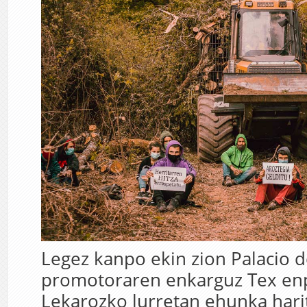
Legez kanpo ekin zion Palacio d
promotoraren enkarguz Tex en
Lekarozko lurretan ehunka harit