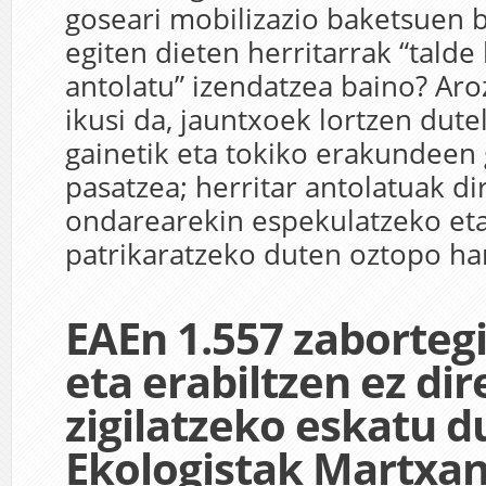
goseari mobilizazio baketsuen 
egiten dieten herritarrak “talde
antolatu” izendatzea baino? Aro
ikusi da, jauntxoek lortzen dute
gainetik eta tokiko erakundeen 
pasatzea; herritar antolatuak d
ondarearekin espekulatzeko eta
patrikaratzeko duten oztopo ha
EAEn 1.557 zaborteg
eta erabiltzen ez di
zigilatzeko eskatu d
Ekologistak Martxan