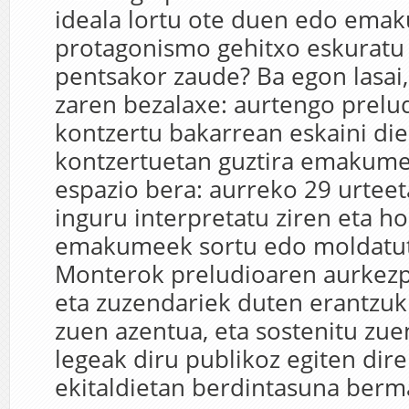
ideala lortu ote duen edo ema
protagonismo gehitxo eskuratu
pentsakor zaude? Ba egon lasai,
zaren bezalaxe: aurtengo prelu
kontzertu bakarrean eskaini di
kontzertuetan guztira emakumee
espazio bera: aurreko 29 urtee
inguru interpretatu ziren eta hor
emakumeek sortu edo moldatu
Monterok preludioaren aurkezp
eta zuzendariek duten erantzuk
zuen azentua, eta sostenitu zue
legeak diru publikoz egiten dire
ekitaldietan berdintasuna berm