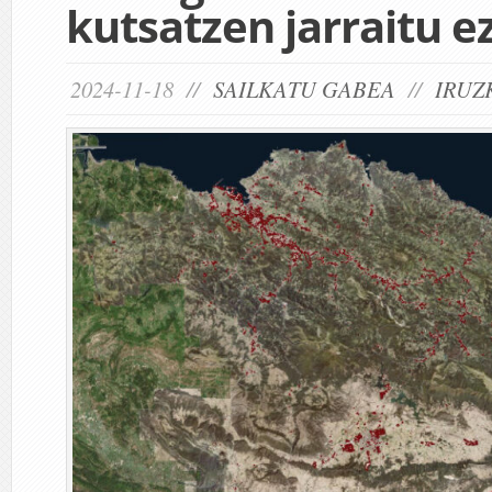
kutsatzen jarraitu e
2024-11-18 //
SAILKATU GABEA
//
IRUZ