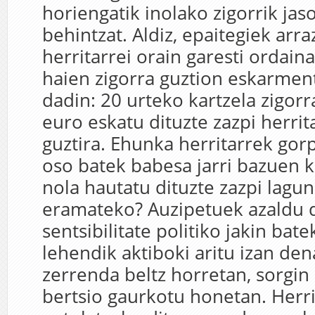
horiengatik inolako zigorrik jas
behintzat. Aldiz, epaitegiek arr
herritarrei orain garesti ordaina
haien zigorra guztion eskarmen
dadin: 20 urteko kartzela zigorr
euro eskatu dituzte zazpi herrit
guztira. Ehunka herritarrek gorp
oso batek babesa jarri bazuen k
nola hautatu dituzte zazpi lagun
eramateko? Auzipetuek azaldu 
sentsibilitate politiko jakin bat
lehendik aktiboki aritu izan den
zerrenda beltz horretan, sorgin
bertsio gaurkotu honetan. Her