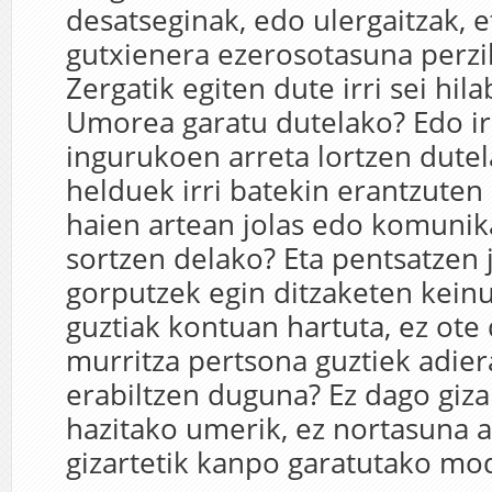
desatseginak, edo ulergaitzak, 
gutxienera ezerosotasuna perzi
Zergatik egiten dute irri sei hi
Umorea garatu dutelako? Edo ir
ingurukoen arreta lortzen dutel
helduek irri batekin erantzuten
haien artean jolas edo komunik
sortzen delako? Eta pentsatzen j
gorputzek egin ditzaketen keinu
guztiak kontuan hartuta, ez ote
murritza pertsona guztiek adie
erabiltzen duguna? Ez dago giza
hazitako umerik, ez nortasuna 
gizartetik kanpo garatutako mo