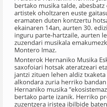
bertako musika talde, abesbatz 
artistek oholtzaren euste gait
eramaten duten kontzertu hots
ekainaren 14an, aurten 30. ediz
inguru parte-hartzaile, aurten l
zuzendari musikala emakumezko
Montero Imaz.
Monterok Hernaniko Musika Esk
saxofoiari hotsak ateratzeari et
jantzi zituen lehen aldiz txaketa
alkondara zuria herriko bandan 
Hernaniko musika “ekosistemaz
bertako parte izanik. Herriko p
zuzentzera iristea ibilbide baten