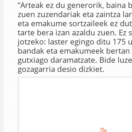
“Arteak ez du generorik, baina b
zuen zuzendariak eta zaintza l
eta emakume sortzaileek ez dut
tarte bera izan azaldu zuen. Ez 
jotzeko: laster egingo ditu 175
bandak eta emakumeek bertan 
gutxiago daramatzate. Bide luze
gozagarria desio dizkiet.