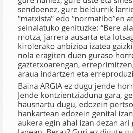
gure nahiez, gure uste eta sin
sendoenez, gure beldurrik larr
“matxista” edo “normatibo”en a
seinalatuko genituzke: “Bere ala
motza, jarrera ausarta eta lots
kirolerako anbizioa izatea gaizk
nola eragiten duen guraso horr
gaztetxoarengan, erreprimitzen,
araua indartzen eta erreproduzi
Baina ARGIA ez dugu jende horr
Jende kontzientziaduna gara, g
hausnartu dugu, edozein pertso
hankartean edozein genital izan
aukera egin ahal izan dezan ar
lanean. Beraz? Guri ez digute g