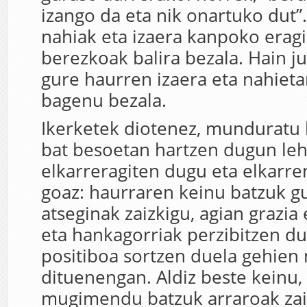
izango da eta nik onartuko dut
nahiak eta izaera kanpoko eragi
berezkoak balira bezala. Hain j
gure haurren izaera eta nahieta
bagenu bezala.
Ikerketek diotenez, munduratu 
bat besoetan hartzen dugun l
elkarreragiten dugu eta elkarr
goaz: haurraren keinu batzuk g
atseginak zaizkigu, agian grazia 
eta hankagorriak perzibitzen du
positiboa sortzen duela gehien
dituenengan. Aldiz beste keinu,
mugimendu batzuk arraroak zaiz