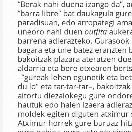
“Berak nahi duena izango da”, 
“barra libre” bat daukagula gur
paradisuan, edo arropategi ama
uneoro nahi duen
outfita
aukera
barrena adierazteko. Gurasook 
bagara eta une batez eranzten 
bakoitzak plazara ateratzen du
aldarria eta bere etxearen bertsi
–“gureak lehen egunetik eta bet
du lo” eta tar-tar-tar–, bakoitza
aitortu diezaiokegu gure ondor
hautuk edo haien izaera adiera
moldek egiten diguten atximur 
Atximur horrek gure buruaz hitz