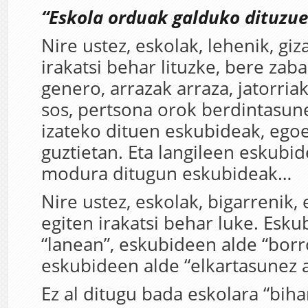
“Eskola orduak galduko dituzue
Nire ustez, eskolak, lehenik, gi
irakatsi behar lituzke, bere zab
genero, arrazak arraza, jatorriak
sos, pertsona orok berdintasune
izateko dituen eskubideak, egoe
guztietan. Eta langileen eskubid
modura ditugun eskubideak…
Nire ustez, eskolak, bigarrenik,
egiten irakatsi behar luke. Esk
“lanean”, eskubideen alde “borr
eskubideen alde “elkartasunez 
Ez al ditugu bada eskolara “bi