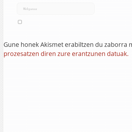
Gune honek Akismet erabiltzen du zaborra 
prozesatzen diren zure erantzunen datuak.