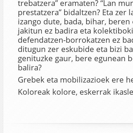
trebatzera” eramaten? “Lan mu
prestatzera” bidaltzen? Eta zer 
izango dute, bada, bihar, bere
jakitun ez badira eta kolektibok
defendatzen-borrokatzen ez ba
ditugun zer eskubide eta bizi ba
genituzke gaur, bere egunean b
balira?
Grebek eta mobilizazioek ere h
Koloreak kolore, eskerrak ikas