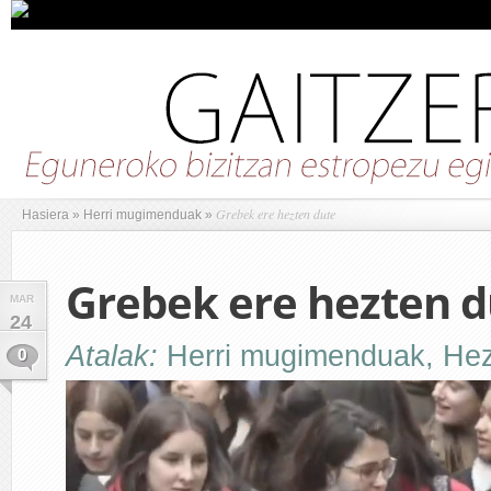
Grebek ere hezten dute
Hasiera
»
Herri mugimenduak
»
Grebek ere hezten d
MAR
24
Atalak:
Herri mugimenduak
,
Hez
0