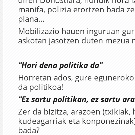
diren Donostiara, nondik nora 
manifa, polizia etortzen bada z
plana…
Mobilizazio hauen inguruan gu
askotan jasotzen duten mezua n
“Hori dena politika da”
Horretan ados, gure eguneroko 
da politikoa!
“Ez sartu politikan, ez sartu ar
Zer da bizitza, arazoen (txikiak,
kudeagarriak eta konponezinak)
bada?