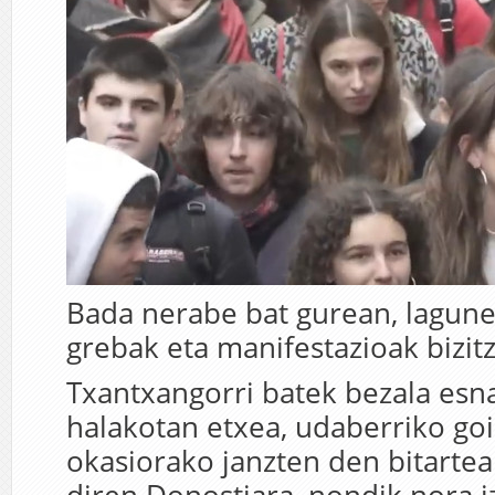
Bada nerabe bat gurean, lagune
grebak eta manifestazioak bizit
Txantxangorri batek bezala esn
halakotan etxea, udaberriko goi
okasiorako janzten den bitartea