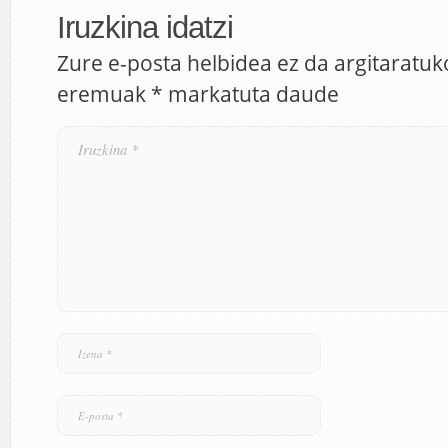
Iruzkina idatzi
Zure e-posta helbidea ez da argitaratuk
eremuak
*
markatuta daude