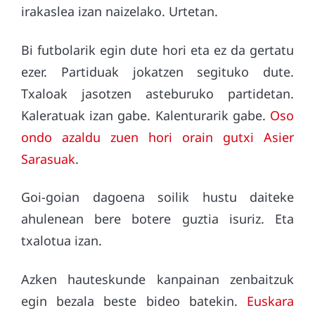
irakaslea izan naizelako. Urtetan.
Bi futbolarik egin dute hori eta ez da gertatu
ezer. Partiduak jokatzen segituko dute.
Txaloak jasotzen asteburuko partidetan.
Kaleratuak izan gabe. Kalenturarik gabe.
Oso
ondo azaldu zuen hori orain gutxi Asier
Sarasuak
.
Goi-goian dagoena soilik hustu daiteke
ahulenean bere botere guztia isuriz. Eta
txalotua izan.
Azken hauteskunde kanpainan zenbaitzuk
egin bezala beste bideo batekin.
Euskara