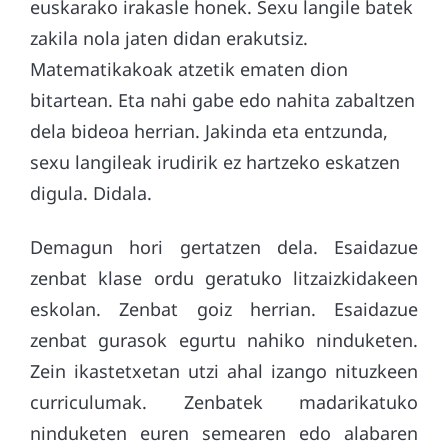
euskarako irakasle honek. Sexu langile batek
zakila nola jaten didan erakutsiz.
Matematikakoak atzetik ematen dion
bitartean. Eta nahi gabe edo nahita zabaltzen
dela bideoa herrian. Jakinda eta entzunda,
sexu langileak irudirik ez hartzeko eskatzen
digula. Didala.
Demagun hori gertatzen dela. Esaidazue
zenbat klase ordu geratuko litzaizkidakeen
eskolan. Zenbat goiz herrian. Esaidazue
zenbat gurasok egurtu nahiko ninduketen.
Zein ikastetxetan utzi ahal izango nituzkeen
curriculumak. Zenbatek madarikatuko
ninduketen euren semearen edo alabaren