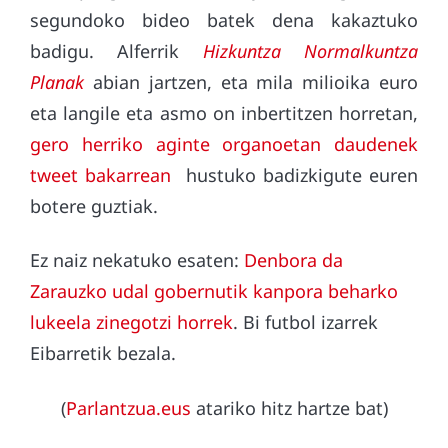
segundoko bideo batek dena kakaztuko
badigu. Alferrik
Hizkuntza Normalkuntza
Planak
abian jartzen, eta mila milioika euro
eta langile eta asmo on inbertitzen horretan,
gero herriko aginte organoetan daudenek
tweet bakarrean
hustuko badizkigute euren
botere guztiak.
Ez naiz nekatuko esaten:
Denbora da
Zarauzko udal gobernutik kanpora beharko
lukeela zinegotzi horrek
. Bi futbol izarrek
Eibarretik bezala.
(
Parlantzua.eus
atariko hitz hartze bat)