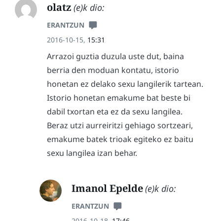
olatz
(e)k dio:
ERANTZUN
2016-10-15,
15:31
Arrazoi guztia duzula uste dut, baina
berria den moduan kontatu, istorio
honetan ez delako sexu langilerik tartean.
Istorio honetan emakume bat beste bi
dabil txortan eta ez da sexu langilea.
Beraz utzi aurreiritzi gehiago sortzeari,
emakume batek trioak egiteko ez baitu
sexu langilea izan behar.
Imanol Epelde
(e)k dio:
ERANTZUN
2016-10-18,
17:46