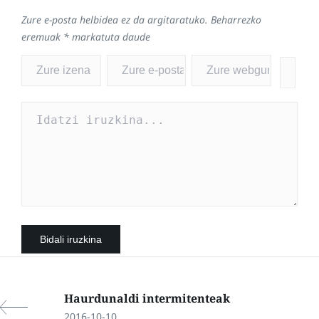
Zure e-posta helbidea ez da argitaratuko.
Beharrezko
eremuak
*
markatuta daude
Haurdunaldi intermitenteak
2016-10-10