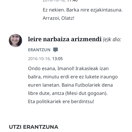
Ez nekien. Barka nire ezjakintasuna.
Arrazoi, Olatz!
leire narbaiza arizmendi
(e)k dio:
ERANTZUN
2016-10-16,
13:05
Ondo esana, Imanol! Irakasleak izan
balira, minutu erdi ere ez lukete iraungo
euren lanetan. Baina Futbolariek dena
libre dute, antza (Mesi dut gogoan).
Eta politikariek ere berdintsu!
UTZI ERANTZUNA