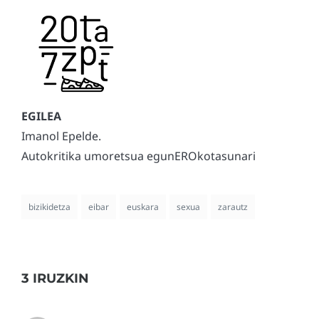
Imanol Epelde.
Autokritika umoretsua egunEROkotasunari
bizikidetza
eibar
euskara
sexua
zarautz
3 IRUZKIN