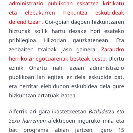
administrazio publikoan eskatzea kritikatu
eta elebakarren hizkuntza eskubideak
defenditzean.
Goi-goian dagoen hizkuntzaren
hiztunak soilik hartu dezake hori esateko
pribilegioa. Hilzorian gauzkatenean. Eta
zenbaiten txaloak jaso gainera:
Zarauzko
herriko zinegotziarenak besteak beste
.
Ulertu
ezinik
Onartu nahi ezean administrazio
publikoan lan egitea ez dela eskubide bat,
eta herritar elebidunon eskubidea dela gure
hizkuntzan artatuak izatea.
Alferrik ari gara ikastetxeetan
Bizikidetza eta
Sexu harreman
afektiboen inguruko mila eta
bat programa abian jartzen, gero 15