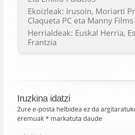
Ekoizleak: Irusoin, Moriarti 
Claqueta PC eta Manny Films
Herrialdeak: Euskal Herria, E
Frantzia
Iruzkina idatzi
Zure e-posta helbidea ez da argitaratuk
eremuak
*
markatuta daude