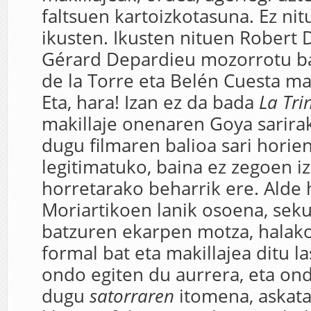
faltsuen kartoizkotasuna. Ez ni
ikusten. Ikusten nituen Robert 
Gérard Depardieu mozorrotu ba
de la Torre eta Belén Cuesta ma
Eta, hara! Izan ez da bada
La Tri
makillaje onenaren Goya sarirak
dugu filmaren balioa sari horie
legitimatuko, baina ez zegoen 
horretarako beharrik ere. Alde 
Moriartikoen lanik osoena, seku
batzuren ekarpen motza, halako
formal bat eta makillajea ditu la
ondo egiten du aurrera, eta ond
dugu
satorraren
itomena, askata