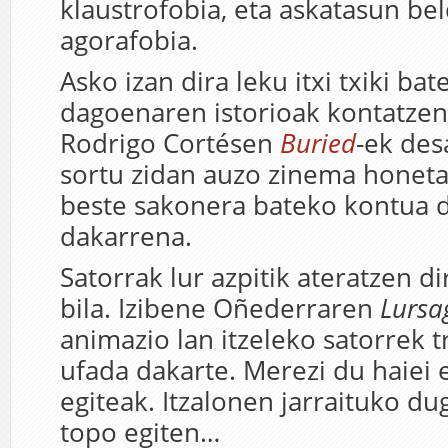
klaustrofobia, eta askatasun be
agorafobia.
Asko izan dira leku itxi txiki bat
dagoenaren istorioak kontatzen 
Rodrigo Cortésen
Buried
-ek des
sortu zidan auzo zinema honeta
beste sakonera bateko kontua 
dakarrena.
Satorrak lur azpitik ateratzen di
bila. Izibene Oñederraren
Lursa
animazio lan itzeleko satorrek 
ufada dakarte. Merezi du haiei 
egiteak. Itzalonen jarraituko du
topo egiten…