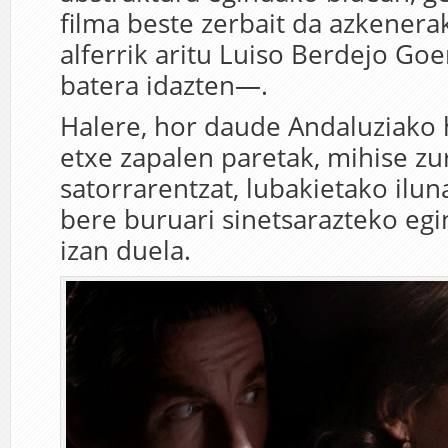
filma beste zerbait da azkener
alferrik aritu Luiso Berdejo Go
batera idazten—.
Halere, hor daude Andaluziako h
etxe zapalen paretak, mihise zu
satorrarentzat, lubakietako ilun
bere buruari sinetsarazteko eg
izan duela.