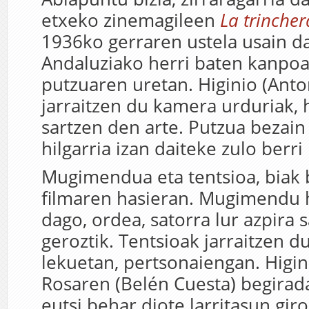
etxeko zinemagileen
La trincher
1936ko gerraren ustela usain d
Andaluziako herri baten kanpo
putzuaren uretan. Higinio (Anto
jarraitzen du kamera urduriak, h
sartzen den arte. Putzua bezain 
hilgarria izan daiteke zulo berri 
Mugimendua eta tentsioa, biak 
filmaren hasieran. Mugimendu h
dago, ordea, satorra lur azpira 
geroztik. Tentsioak jarraitzen du
lekuetan, pertsonaiengan. Higin
Rosaren (Belén Cuesta) begirad
eutsi behar diote larritasun giro