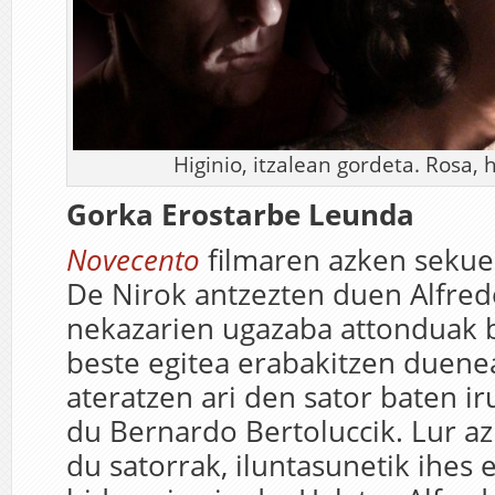
Higinio, itzalean gordeta. Rosa,
Gorka Erostarbe Leunda
Novecento
filmaren azken sekue
De Nirok antzezten duen Alfredo
nekazarien ugazaba attonduak 
beste egitea erabakitzen duenea
ateratzen ari den sator baten ir
du Bernardo Bertoluccik. Lur azp
du satorrak, iluntasunetik ihes 