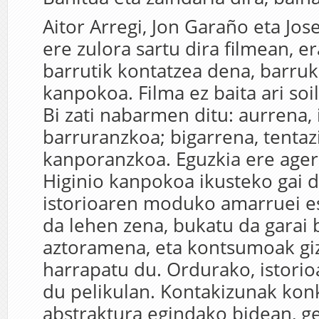
Aitor Arregi, Jon Garaño eta Jo
ere zulora sartu dira filmean, e
barrutik kontatzea dena, barruk
kanpokoa. Filma ez baita ari soil
Bi zati nabarmen ditu: aurrena, i
barruranzkoa; bigarrena, tentaz
kanporanzkoa. Eguzkia ere ager
Higinio kanpokoa ikusteko gai 
istorioaren moduko amarruei e
da lehen zena, bukatu da garai 
aztoramena, eta kontsumoak gi
harrapatu du. Ordurako, istorioa
du pelikulan. Kontakizunak kon
abstraktura egindako bidean, g