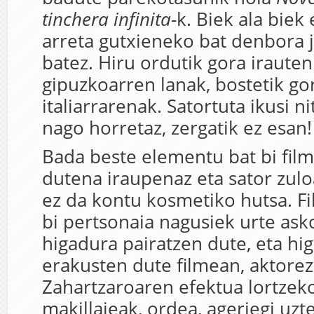
tinchera infinita
-k. Biek ala biek
arreta gutxieneko bat denbora 
batez. Hiru ordutik gora iraute
gipuzkoarren lanak, bostetik go
italiarrarenak. Satortuta ikusi n
nago horretaz, zergatik ez esan!
Bada beste elementu bat bi fil
dutena iraupenaz eta sator zulo
ez da kontu kosmetiko hutsa. F
bi pertsonaia nagusiek urte as
higadura pairatzen dute, eta hi
erakusten dute filmean, aktorez
Zahartzaroaren efektua lortzek
makillajeak, ordea, ageriegi uz