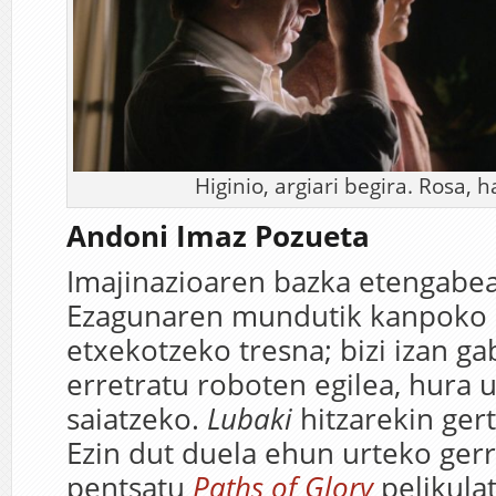
Higinio, argiari begira. Rosa, 
Andoni Imaz Pozueta
Imajinazioaren bazka etengabe
Ezagunaren mundutik kanpoko h
etxekotzeko tresna; bizi izan g
erretratu roboten egilea, hura 
saiatzeko.
Lubaki
hitzarekin gert
Ezin dut duela ehun urteko ger
pentsatu
Paths of Glory
pelikula