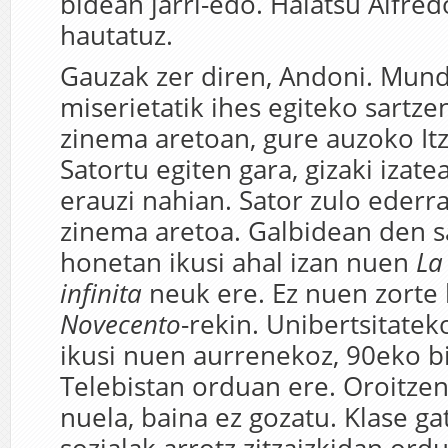
bidean jarri-edo. Halatsu Alfred
hautatuz.
Gauzak zer diren, Andoni. Mun
miserietatik ihes egiteko sartzen
zinema aretoan, gure auzoko It
Satortu egiten gara, gizaki izat
erauzi nahian. Sator zulo ederr
zinema aretoa. Galbidean den s
honetan ikusi ahal izan nuen
La
infinita
neuk ere. Ez nuen zorte 
Novecento
-rekin. Unibertsitatek
ikusi nuen aurrenekoz, 90eko b
Telebistan orduan ere. Oroitzen 
nuela, baina ez gozatu. Klase ga