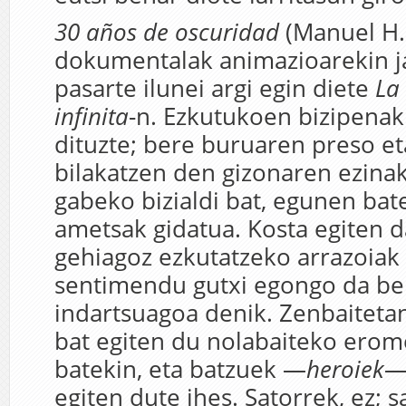
30 años de oscuridad
(Manuel H.
dokumentalak animazioarekin ja
pasarte ilunei argi egin diete
La
infinita
-n. Ezkutukoen bizipenak
dituzte; bere buruaren preso eta
bilakatzen den gizonaren ezinak
gabeko bizialdi bat, egunen bat
ametsak gidatua. Kosta egiten d
gehiagoz ezkutatzeko arrazoiak 
sentimendu gutxi egongo da be
indartsuagoa denik. Zenbaiteta
bat egiten du nolabaiteko erom
batekin, eta batzuek —
heroiek
—
egiten dute ihes. Satorrek, ez; s