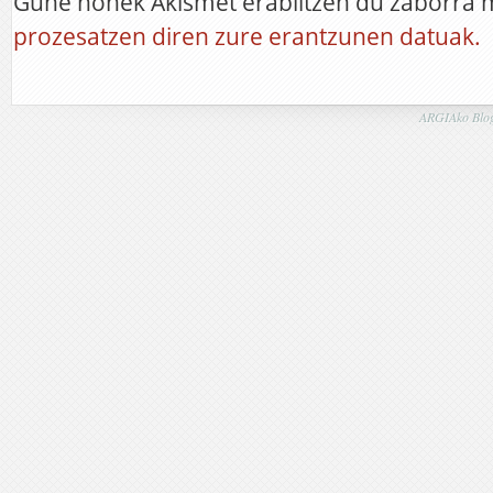
Gune honek Akismet erabiltzen du zaborra 
prozesatzen diren zure erantzunen datuak.
ARGIAko Blog