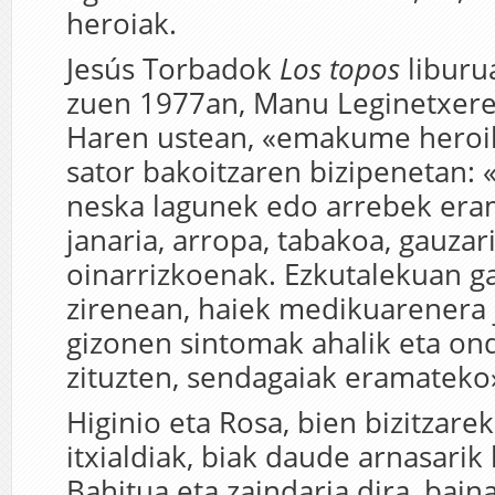
heroiak.
Jesús Torbadok
Los topos
liburua
zuen 1977an, Manu Leginetxere
Haren ustean, «emakume heroi
sator bakoitzaren bizipenetan: 
neska lagunek edo arrebek era
janaria, arropa, tabakoa, gauzar
oinarrizkoenak. Ezkutalekuan g
zirenean, haiek medikuarenera j
gizonen sintomak ahalik eta on
zituzten, sendagaiak eramateko
Higinio eta Rosa, bien bizitzare
itxialdiak, biak daude arnasarik
Bahitua eta zaindaria dira, bain