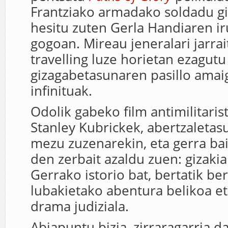
Frantziako armadako soldadu gi
hesitu zuten Gerla Handiaren ir
gogoan. Mireau jeneralari jarrai
travelling luze horietan ezagutu
gizagabetasunaren pasillo amai
infinituak.
Odolik gabeko film antimilitaris
Stanley Kubrickek, abertzaleta
mezu zuzenarekin, eta gerra ba
den zerbait azaldu zuen: gizaki
Gerrako istorio bat, bertatik be
lubakietako abentura belikoa et
drama judiziala.
Abiapuntu bizia, zirraragarria d