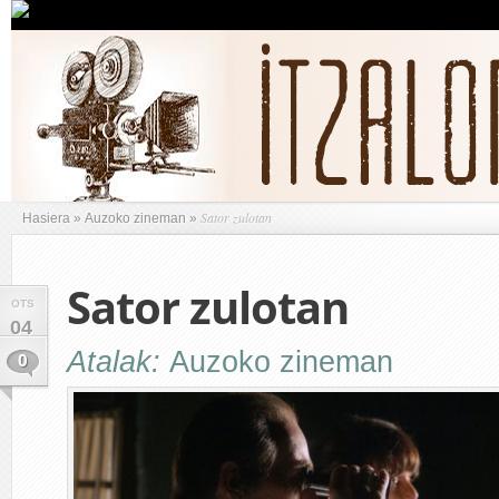
Sator zulotan
Hasiera
»
Auzoko zineman
»
Sator zulotan
OTS
04
Atalak:
Auzoko zineman
0