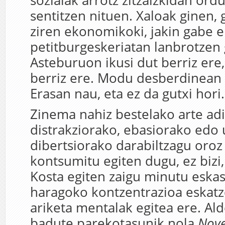
sozialak arrotz zitzaizkidan or
sentitzen nituen. Xaloak ginen,
ziren ekonomikoki, jakin gabe e
petitburgeskeriatan lanbrotzen 
Asteburuon ikusi dut berriz ere,
berriz ere. Modu desberdinean 
Erasan nau, eta ez da gutxi hori.
Zinema nahiz bestelako arte ad
distrakziorako, ebasiorako edo
dibertsiorako darabiltzagu oroz
kontsumitu egiten dugu, ez bizi,
Kosta egiten zaigu minutu eskas
haragoko kontzentrazioa eskat
ariketa mentalak egitea ere. Ald
badute parekotasunik nola
Nove