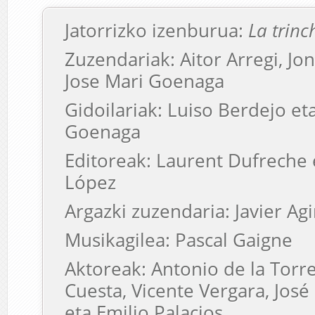
Jatorrizko izenburua:
La trinc
Zuzendariak: Aitor Arregi, Jo
Jose Mari Goenaga
Gidoilariak: Luiso Berdejo et
Goenaga
Editoreak: Laurent Dufreche 
López
Argazki zuzendaria: Javier Ag
Musikagilea: Pascal Gaigne
Aktoreak: Antonio de la Torr
Cuesta, Vicente Vergara, Jos
eta Emilio Palacios