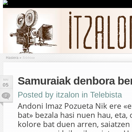
Telebista
Hasiera
»
Samuraiak denbora ber
MAI
05
Posted by
itzalon
in
Telebista
0
Andoni Imaz Pozueta Nik ere «e
bat» bezala hasi nuen hau, eta, 
kolore bat duen arren, saiatzen