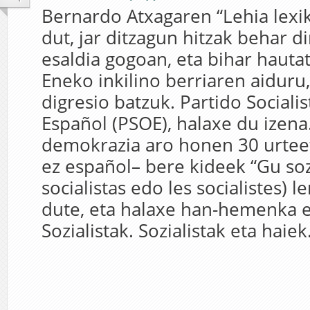
Bernardo Atxagaren “Lehia lexi
dut, jar ditzagun hitzak behar d
esaldia gogoan, eta bihar hauta
Eneko inkilino berriaren aiduru
digresio batzuk. Partido Sociali
Español (PSOE), halaxe du izena
demokrazia aro honen 30 urtee
ez español– bere kideek “Gu sozi
socialistas edo les socialistes)
dute, eta halaxe han-hemenka e
Sozialistak. Sozialistak eta haiek.