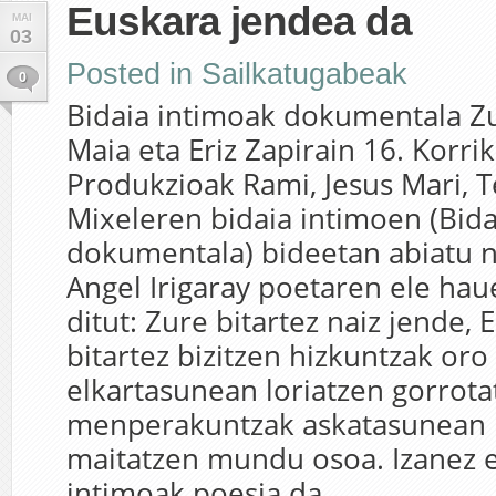
Euskara jendea da
MAI
03
Posted in
Sailkatugabeak
0
Bidaia intimoak dokumentala Zu
Maia eta Eriz Zapirain 16. Korri
Produkzioak Rami, Jesus Mari, T
Mixeleren bidaia intimoen (Bida
dokumentala) bideetan abiatu na
Angel Irigaray poetaren ele hau
ditut: Zure bitartez naiz jende, 
bitartez bizitzen hizkuntzak oro
elkartasunean loriatzen gorrota
menperakuntzak askatasunean
maitatzen mundu osoa. Izanez e
intimoak poesia da....