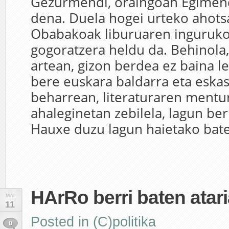
Gezurmendi, oraingoan Egimen
dena. Duela hogei urteko ahots
Obabakoak liburuaren inguruko
gogoratzera heldu da. Behinola
artean, gizon berdea ez baina le
bere euskara baldarra eta eska
beharrean, literaturaren mentu
ahaleginetan zebilela, lagun ber
Hauxe duzu lagun haietako bate
HArRo berri baten atar
MAI
11
Posted in
(C)politika
0