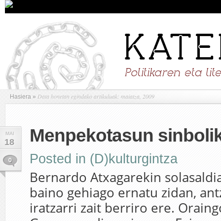
Data honetan egindako artikuluak: maiatza, 2009
Hasiera
»
Menpekotasun sinboli
MAI
18
Posted in
(D)kulturgintza
0
Bernardo Atxagarekin solasaldi
baino gehiago ernatu zidan, ant
iratzarri zait berriro ere. Orain