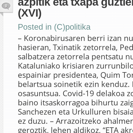
azpitik eta txapa guztie
0
(XVI)
Posted in
(C)politika
– Koronabirusaren berri izan n
hasieran, Txinatik zetorrela, P
salbatzera zetorrela pentsatu n
Kataluniako krisiaren zurrunbil
espainiar presidentea, Quim Tor
belartsua soinetik ezin kenduz. 
osasuntsua. Covid-19 delakoa zo
baino itsaskorragoa bihurtu zaig
Sanchezen eta Urkulluren bisaia
ez duzu. – Arrazoitzeko ahalm
geroztik, lehen aldikoz, “ETA a