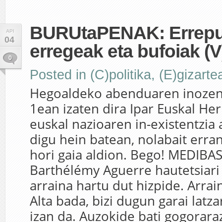
BURUtaPENAK: Errepub
API
04
erregeak eta bufoiak (V
0
Posted in
(C)politika
,
(E)gizarte
Hegoaldeko abenduaren inozent
1ean izaten dira Ipar Euskal He
euskal nazioaren in-existentzia
digu hein batean, nolabait erran
hori gaia aldion. Bego! MEDIB
Barthélémy Aguerre hautetsiari i
arraina hartu dut hizpide. Arrain 
Alta bada, bizi dugun garai latz
izan da. Auzokide bati gogorara