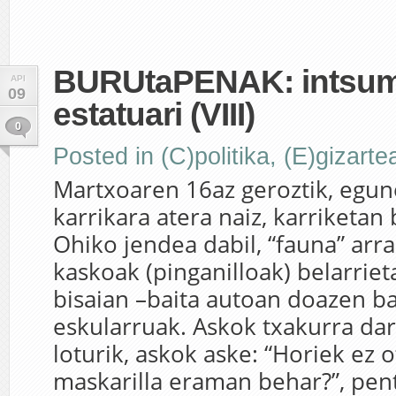
BURUtaPENAK: intsum
API
09
estatuari (VIII)
0
Posted in
(C)politika
,
(E)gizarte
Martxoaren 16az geroztik, egun
karrikara atera naiz, karriketan
Ohiko jendea dabil, “fauna” arra
kaskoak (pinganilloak) belarriet
bisaian –baita autoan doazen ba
eskularruak. Askok txakurra d
loturik, askok aske: “Horiek ez 
maskarilla eraman behar?”, pen