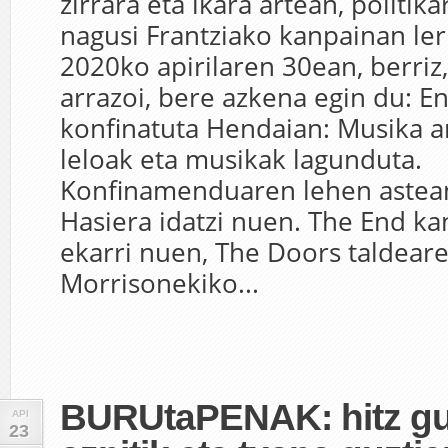
zirrara eta ikara artean, politik
nagusi Frantziako kanpainan le
2020ko apirilaren 30ean, berriz,
arrazoi, bere azkena egin du: E
konfinatuta Hendaian: Musika 
leloak eta musikak lagunduta.
Konfinamenduaren lehen astean
Hasiera idatzi nuen. The End ka
ekarri nuen, The Doors taldeare
Morrisonekiko...
BURUtaPENAK: hitz gu
API
23