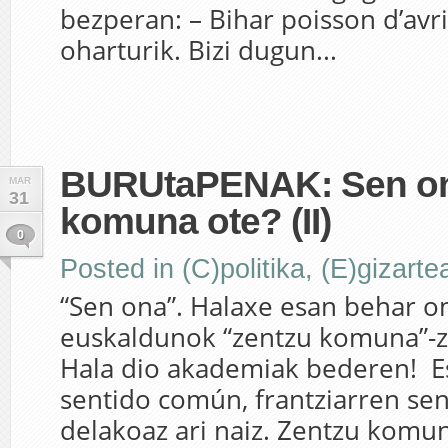
bezperan: – Bihar poisson d’avri
oharturik. Bizi dugun...
BURUtaPENAK: Sen on
MAR
31
komuna ote? (II)
0
Posted in
(C)politika
,
(E)gizarte
“Sen ona”. Halaxe esan behar 
euskaldunok “zentzu komuna”-z 
Hala dio akademiak bederen! E
sentido común, frantziarren s
delakoaz ari naiz. Zentzu komu