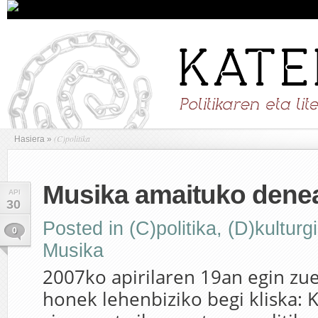
(C)politika
Hasiera
»
Musika amaituko dene
API
30
Posted in
(C)politika
,
(D)kulturg
0
Musika
2007ko apirilaren 19an egin zu
honek lehenbiziko begi kliska: Kr