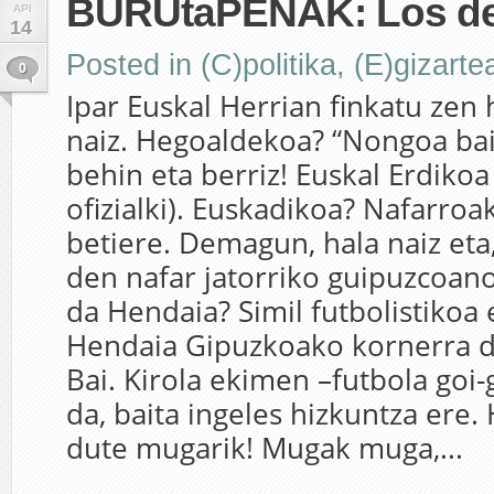
BURUtaPENAK: Los de 
API
14
Posted in
(C)politika
,
(E)gizarte
0
Ipar Euskal Herrian finkatu zen
naiz. Hegoaldekoa? “Nongoa ba
behin eta berriz! Euskal Erdikoa
ofizialki). Euskadikoa? Nafarro
betiere. Demagun, hala naiz eta
den nafar jatorriko guipuzcoano
da Hendaia? Simil futbolistikoa e
Hendaia Gipuzkoako kornerra da
Bai. Kirola ekimen –futbola goi-
da, baita ingeles hizkuntza ere.
dute mugarik! Mugak muga,...