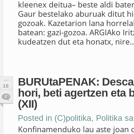
kleenex deitua– beste aldi bate
Gaur bestelako aburuak ditut hiz
gozoak. Kazetarion lana horrela
batean: gazi-gozoa. ARGIAko Iritz
kudeatzen dut eta honatx, nire..
BURUtaPENAK: Descart
API
16
hori, beti agertzen eta b
0
(XII)
Posted in
(C)politika
,
Politika s
Konfinamenduko lau aste joan d