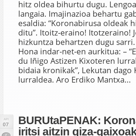
hitz oldea bihurtu dugu. Lengoa
langaia. Imajinazioa behartu ga
esaldia: “Koronabirusa oldeak hi
ditu”. Itoitz-eraino! Itotzeraino!
hizkuntza behartzen dugu sarri
Hona indar-net-en aurkitua: – “
du Iñigo Astizen Kixoteren lurr
bidaia kronikak”, Lekutan dago 
lurraldea. Aro Erdiko Mantxa...
BURUtaPENAK: Koron
API
07
iritsi aitzin giza-gaixoa
0