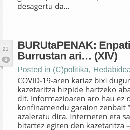
desagertu da...
BURUtaPENAK: Enpatia
API
21
Burrustan ari… (XIV)
0
Posted in
(C)politika
,
Hedabide
COVID-19-aren kariaz bixi dugu
kazetaritza hizpide hartzeko a
dit. Informazioaren aro hau ez d
konfinamendu garaion zenbait “
azaleratu dira. Interneten eta s
bitartez egiten den kazetaritza –