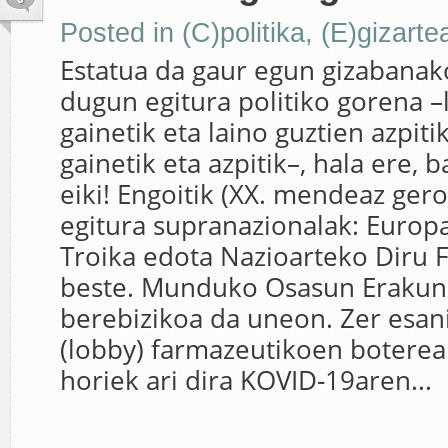
Posted in
(C)politika
,
(E)gizarte
Estatua da gaur egun gizabanak
dugun egitura politiko gorena –
gainetik eta laino guztien azpitik
gainetik eta azpitik–, hala ere, 
eiki! Engoitik (XX. mendeaz gero
egitura supranazionalak: Europ
Troika edota Nazioarteko Diru F
beste. Munduko Osasun Erakun
berebizikoa da uneon. Zer esan
(lobby) farmazeutikoen boterea
horiek ari dira KOVID-19aren...