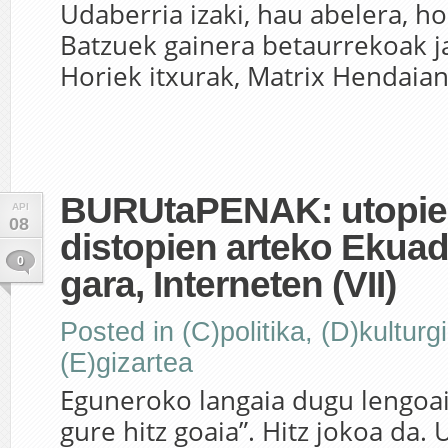
Udaberria izaki, hau abelera, ho
Batzuek gainera betaurrekoak ja
Horiek itxurak, Matrix Hendaian 
BURUtaPENAK: utopie
API
08
distopien arteko Ekuad
0
gara, Interneten (VII)
Posted in
(C)politika
,
(D)kulturg
(E)gizartea
Eguneroko langaia dugu lengoai
gure hitz goaia”. Hitz jokoa da. 