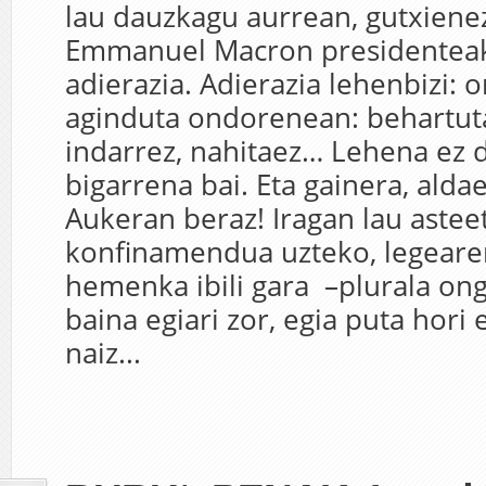
lau dauzkagu aurrean, gutxienez
Emmanuel Macron presidenteak
adierazia. Adierazia lehenbizi: 
aginduta ondorenean: behartuta
indarrez, nahitaez… Lehena ez d
bigarrena bai. Eta gainera, aldae
Aukeran beraz! Iragan lau astee
konfinamendua uzteko, legearen
hemenka ibili gara –plurala ong
baina egiari zor, egia puta hori 
naiz...