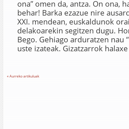
ona” omen da, antza. On ona, ha
behar! Barka ezazue nire ausard
XXI. mendean, euskaldunok orai
delakoarekin segitzen dugu. Hor
Bego. Gehiago arduratzen nau 
uste izateak. Gizatzarrok halaxe
« Aurreko artikuluak