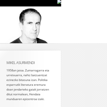
MIKEL ASURMENDI
1958an jaioa. Zumarragarra eta
urretxuarra, nahiz batzuentzat
ezinezko bitasuna izan. Politika
esparrutik literatura eremura
doan jendarteko gaiak jorratzen
ditut normalean, Hendaia
munduaren epizentroa izaki.