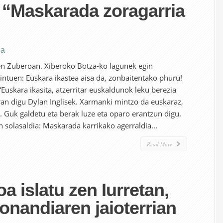
: “Maskarada zoragarria
ea
n Zuberoan. Xiberoko Botza-ko lagunek egin
 gintuen: Eüskara ikastea aisa da, zonbaitentako phürü!
 “Euskara ikasita, atzerritar euskaldunok leku berezia
ran digu Dylan Inglisek. Xarmanki mintzo da euskaraz,
n. Guk galdetu eta berak luze eta oparo erantzun digu.
n solasaldia: Maskarada karrikako agerraldia...
Read More
a islatu zen Iurretan,
onandiaren jaioterrian