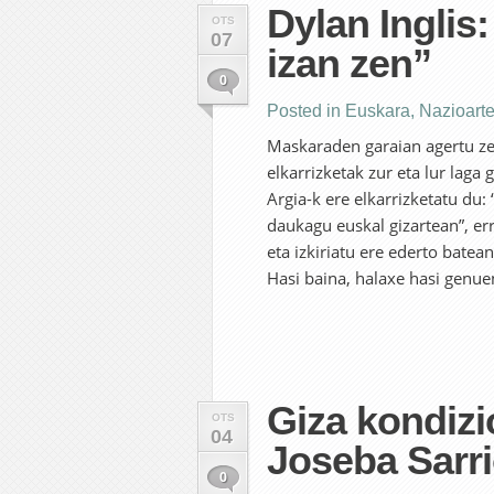
Dylan Inglis
OTS
07
izan zen”
0
Posted in
Euskara
,
Nazioart
Maskaraden garaian agertu ze
elkarrizketak zur eta lur laga
Argia-k ere elkarrizketatu du:
daukagu euskal gizartean”, er
eta izkiriatu ere ederto batea
Hasi baina, halaxe hasi genue
Giza kondizio
OTS
04
Joseba Sarri
0