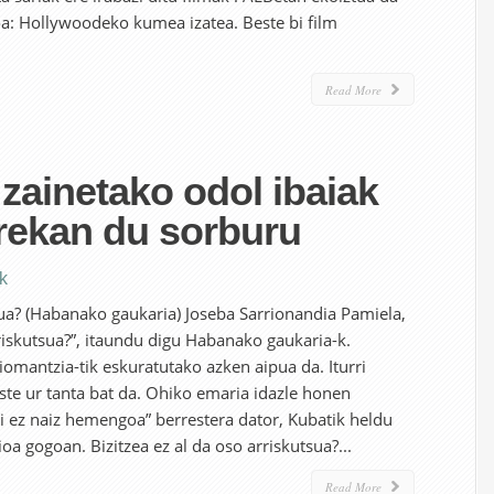
koa: Hollywoodeko kumea izatea. Beste bi film
Read More
zainetako odol ibaiak
rrekan du sorburu
ak
tsua? (Habanako gaukaria) Joseba Sarrionandia Pamiela,
rriskutsua?”, itaundu digu Habanako gaukaria-k.
liomantzia-tik eskuratutako azken aipua da. Iturri
este ur tanta bat da. Ohiko emaria idazle honen
ni ez naiz hemengoa” berrestera dator, Kubatik heldu
a gogoan. Bizitzea ez al da oso arriskutsua?...
Read More