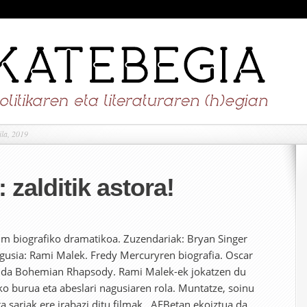
ila, 2019
 zalditik astora!
m biografiko dramatikoa. Zuzendariak: Bryan Singer
agusia: Rami Malek. Fredy Mercuryren biografia. Oscar
ma da Bohemian Rhapsody. Rami Malek-ek jokatzen du
o burua eta abeslari nagusiaren rola. Muntatze, soinu
 sariak ere irabazi ditu filmak . AEBetan ekoiztua da