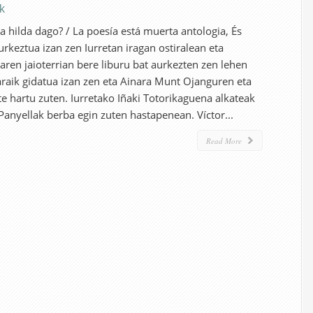
ak
a hilda dago? / La poesía está muerta antologia, És
rkeztua izan zen Iurretan iragan ostiralean eta
aren jaioterrian bere liburu bat aurkezten zen lehen
igaraik gidatua izan zen eta Ainara Munt Ojanguren eta
rte hartu zuten. Iurretako Iñaki Totorikaguena alkateak
 Panyellak berba egin zuten hastapenean. Víctor...
Read More