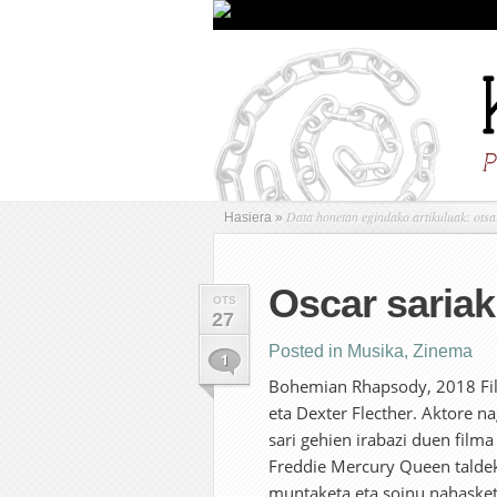
Data honetan egindako artikuluak: otsa
Hasiera
»
Oscar sariak:
OTS
27
Posted in
Musika
,
Zinema
1
Bohemian Rhapsody, 2018 Fil
eta Dexter Flecther. Aktore n
sari gehien irabazi duen fil
Freddie Mercury Queen taldek
muntaketa eta soinu nahasketa