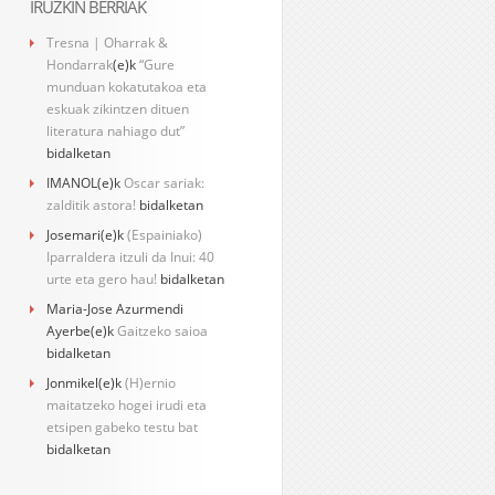
IRUZKIN BERRIAK
Tresna | Oharrak &
Hondarrak
(e)k
“Gure
munduan kokatutakoa eta
eskuak zikintzen dituen
literatura nahiago dut”
bidalketan
IMANOL
(e)k
Oscar sariak:
zalditik astora!
bidalketan
Josemari
(e)k
(Espainiako)
Iparraldera itzuli da Inui: 40
urte eta gero hau!
bidalketan
Maria-Jose Azurmendi
Ayerbe
(e)k
Gaitzeko saioa
bidalketan
Jonmikel
(e)k
(H)ernio
maitatzeko hogei irudi eta
etsipen gabeko testu bat
bidalketan