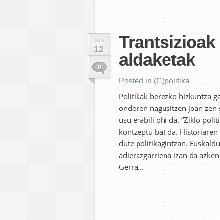
Trantsizioak 
OTS
12
aldaketak
0
Posted in
(C)politika
Politikak berezko hizkuntza g
ondoren nagusitzen joan zen s
usu erabili ohi da. “Ziklo poli
kontzeptu bat da. Historiare
dute politikagintzan. Euskald
adierazgarriena izan da azken
Gerra...