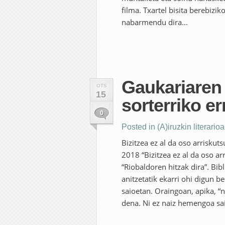
filma. Txartel bisita berebizi
nabarmendu dira...
Gaukariaren 
OTS
15
sorterriko e
0
Posted in
(A)iruzkin literario
Bizitzea ez al da oso arrisku
2018 “Bizitzea ez al da oso a
“Riobaldoren hitzak dira”. Bib
anitzetatik ekarri ohi digun b
saioetan. Oraingoan, apika, “
dena. Ni ez naiz hemengoa saio