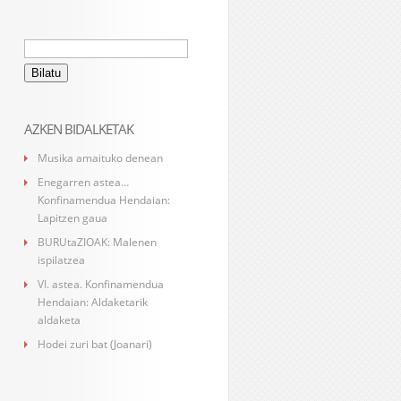
Bilatu:
AZKEN BIDALKETAK
Musika amaituko denean
Enegarren astea…
Konfinamendua Hendaian:
Lapitzen gaua
BURUtaZIOAK: Malenen
ispilatzea
VI. astea. Konfinamendua
Hendaian: Aldaketarik
aldaketa
Hodei zuri bat (Joanari)