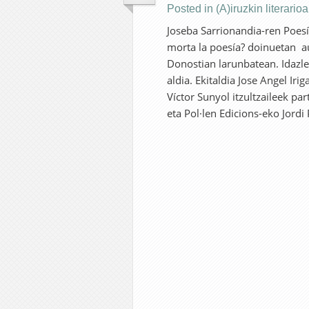
Posted in
(A)iruzkin literario
Joseba Sarrionandia-ren Poesí
morta la poesía? doinuetan au
Donostian larunbatean. Idazle
aldia. Ekitaldia Jose Angel Ir
Víctor Sunyol itzultzaileek pa
eta Pol·len Edicions-eko Jordi