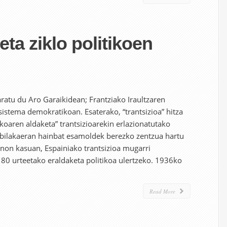
eta ziklo politikoen
aratu du Aro Garaikidean; Frantziako Iraultzaren
istema demokratikoan. Esaterako, “trantsizioa” hitza
tikoaren aldaketa” trantsizioarekin erlazionatutako
n bilakaeran hainbat esamoldek berezko zentzua hartu
unon kasuan, Espainiako trantsizioa mugarri
 80 urteetako eraldaketa politikoa ulertzeko. 1936ko
Read More