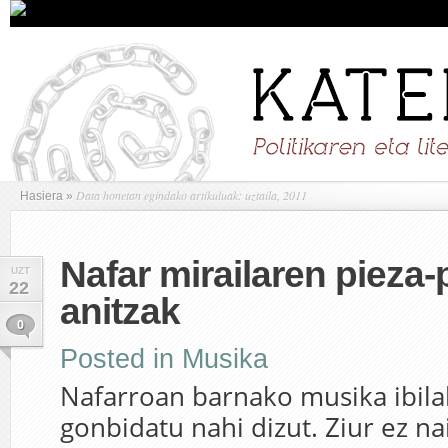
Data honetan egindako artikuluak: uztaila, 2011
Hasiera
»
Nafar mirailaren pieza
UZT
22
anitzak
0
Posted in
Musika
Nafarroan barnako musika ibilal
gonbidatu nahi dizut. Ziur ez na