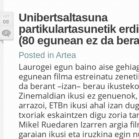
Unibertsaltasuna
UZT
08
partikulartasunetik erd
0
(80 egunean ez da bera
Posted in
Artea
Laurogei egun baino aise gehiag
egunean filma estreinatu zenetik
da berant –izan– berau ikustek
Zinemaldian ikusi ez genuenok,
arrazoi, ETBn ikusi ahal izan du
txoriak eskaintzen digu zoria tar
Mikel Ruedaren Izarren argia fi
garaian ikusi eta iruzkina egin 