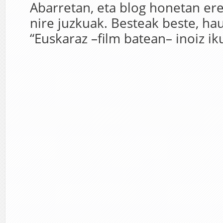
Abarretan, eta blog honetan ere
nire juzkuak. Besteak beste, ha
“Euskaraz –film batean– inoiz iku