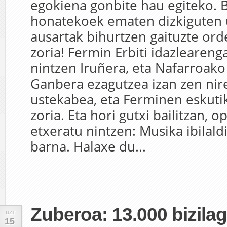
egokiena gonbite hau egiteko. B
honatekoek ematen dizkiguten
ausartak bihurtzen gaituzte ord
zoria! Fermin Erbiti idazlearen
nintzen Iruñera, eta Nafarroak
Ganbera ezagutzea izan zen nir
ustekabea, eta Ferminen eskuti
zoria. Eta hori gutxi bailitzan, 
etxeratu nintzen: Musika ibilal
barna. Halaxe du...
Zuberoa: 13.000 bizila
UZT
15