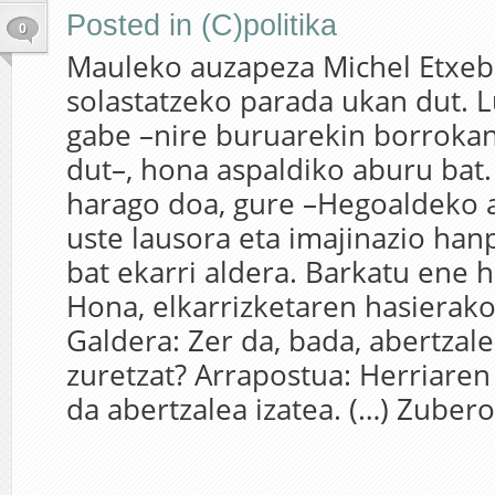
Posted in
(C)politika
0
Mauleko auzapeza Michel Etxeb
solastatzeko parada ukan dut. L
gabe –nire buruarekin borrokan
dut–, hona aspaldiko aburu bat. 
harago doa, gure –Hegoaldeko 
uste lausora eta imajinazio han
bat ekarri aldera. Barkatu ene h
Hona, elkarrizketaren hasierako
Galdera: Zer da, bada, abertzale
zuretzat? Arrapostua: Herriaren 
da abertzalea izatea. (…) Zubero