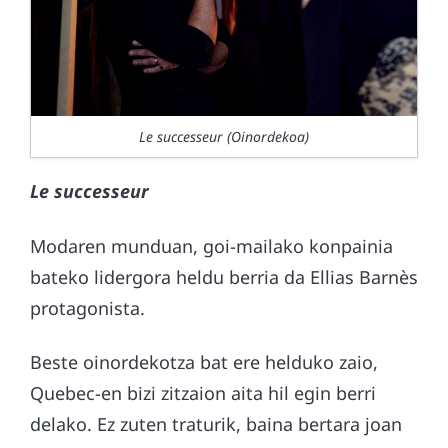
Le successeur (Oinordekoa)
Le successeur
Modaren munduan, goi-mailako konpainia
bateko lidergora heldu berria da Ellias Barnès
protagonista.
Beste oinordekotza bat ere helduko zaio,
Quebec-en bizi zitzaion aita hil egin berri
delako. Ez zuten traturik, baina bertara joan