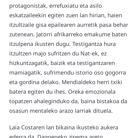
protagonistak, errefuxiatu eta asilo
eskatzaileekin egiten zuen lan hirian, haien
itzultzaile gisa epailearen aurretik pasa behar
zutenean. Jatorri afrikarreko emakume baten
itzulpena ikusten dugu. Testigantza hura
itzultzen majo sufritzen du Nat-ek, ez
hizkuntzagatik, baizik eta testigantzaren
mamiagatik, sufrimendu istorio oso gogorra
eta gordina delako. Mendialdeko herri txiki
batera egiten du ihes. Oreka emozionala
topatzen ahaleginduko da, baina bistakoa da
osasun mentaleko arazo larriak dituela.
Laia Costaren lan bikaina ikusteko aukera
ederra da. Dagoeneko zinema areto