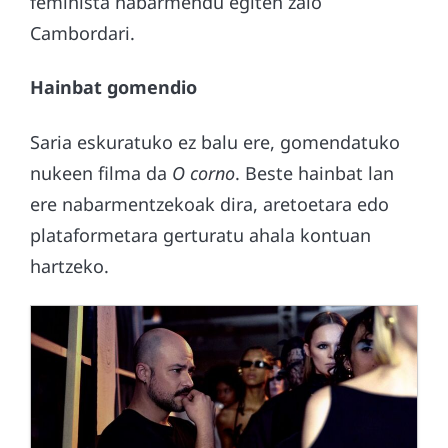
feminista nabarmendu egiten zaio
Cambordari.
Hainbat gomendio
Saria eskuratuko ez balu ere, gomendatuko
nukeen filma da
O corno
. Beste hainbat lan
ere nabarmentzekoak dira, aretoetara edo
plataformetara gerturatu ahala kontuan
hartzeko.