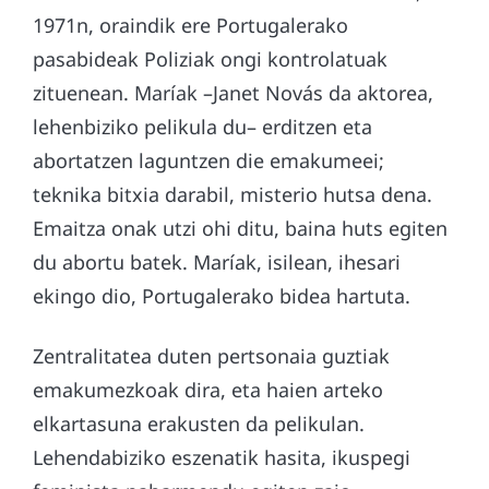
1971n, oraindik ere Portugalerako
pasabideak Poliziak ongi kontrolatuak
zituenean. Maríak –Janet Novás da aktorea,
lehenbiziko pelikula du– erditzen eta
abortatzen laguntzen die emakumeei;
teknika bitxia darabil, misterio hutsa dena.
Emaitza onak utzi ohi ditu, baina huts egiten
du abortu batek. Maríak, isilean, ihesari
ekingo dio, Portugalerako bidea hartuta.
Zentralitatea duten pertsonaia guztiak
emakumezkoak dira, eta haien arteko
elkartasuna erakusten da pelikulan.
Lehendabiziko eszenatik hasita, ikuspegi