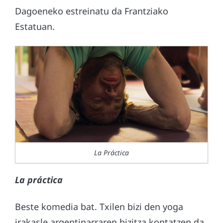
Dagoeneko estreinatu da Frantziako
Estatuan.
La Práctica
La práctica
Beste komedia bat. Txilen bizi den yoga
irakasle argentinarraren bizitza kontatzen da.