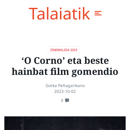
Talaiatik
ZINEMALDIA 2023
‘O Corno’ eta beste
hainbat film gomendio
Gorka Peñagarikano
2023-10-02
0