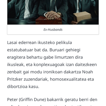
Ex-Husbands
Lasai ederrean ikusteko pelikula
estatubatuar bat da. Buruari gehiegi
eragitera behartu gabe limurtzen dira
ikusleak, eta konplexuagoak izan daitezkeen
zenbait gai modu ironikoan dakartza Noah
Pritzker zuzendariak, homosexualitatea eta
dibortzioa kasu.
Peter (Griffin Dune) bakarrik geratu berri den