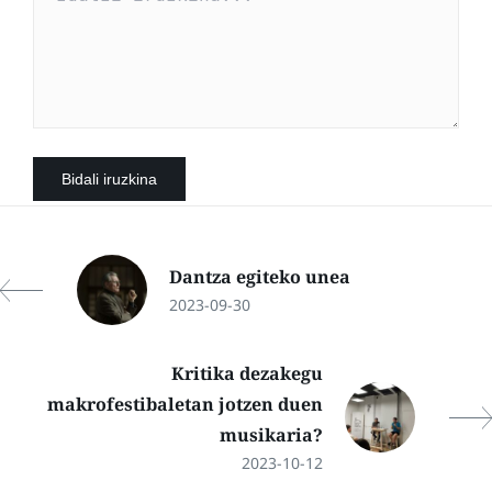
Dantza egiteko unea
2023-09-30
Kritika dezakegu
makrofestibaletan jotzen duen
musikaria?
2023-10-12