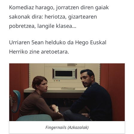
Komediaz harago, jorratzen diren gaiak
sakonak dira: heriotza, gizartearen
pobretzea, langile klasea…
Urriaren 5ean helduko da Hego Euskal
Herriko zine aretoetara.
Fingernails (Azkazalak)