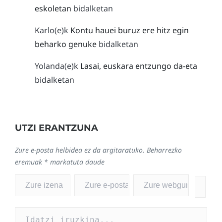
eskoletan
bidalketan
Karlo
(e)k
Kontu hauei buruz ere hitz egin
beharko genuke
bidalketan
Yolanda
(e)k
Lasai, euskara entzungo da-eta
bidalketan
UTZI ERANTZUNA
Zure e-posta helbidea ez da argitaratuko.
Beharrezko
eremuak
*
markatuta daude