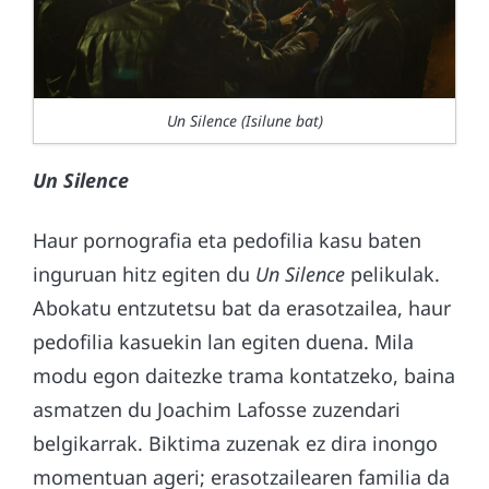
Un Silence (Isilune bat)
Un Silence
Haur pornografia eta p
edofilia kasu
baten
inguruan hitz egiten du
Un Silence
pelikulak.
A
bokatu entzutetsu bat da erasotzailea, haur
pedofilia kasuekin lan egiten duena.
Mila
modu egon daitezke trama kontatzeko, baina
asmatzen du Joachim Lafosse
zuzendari
belgikarrak.
Biktima zuzenak ez dira inongo
momentuan ageri; erasotzailearen familia da