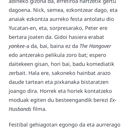
adineko gizona da, erretiroa hartzetik gertu
dagoena. Nick, semea, ezkontzear dago, eta
anaiak ezkontza aurreko festa antolatu dio
Yucatan-en, eta, sorpresarako, Peter ere
bertara joaten da. Gidoi hasiera erabat
yankee-
a da, bai, baina ez da
T
he Hangover
edo antzerako pelikula zoro bat; espero
daitekeen gisan, hori bai, badu komediatik
zerbait. Hala ere, sakoneko hainbat arazo
daude tartean eta pixkanaka bistaratzen
joango dira. Horrek eta horiek kontatzeko
moduak egiten du besteengandik berezi
Ex-
Husbands
filma.
Festibal gehiagotan egongo da eta aurrerago