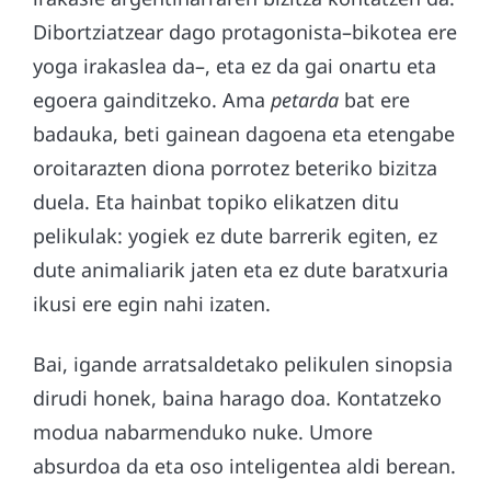
Dibortziatzear dago protagonista–bikotea ere
yoga irakaslea da–, eta ez da gai onartu eta
egoera gainditzeko. Ama
petarda
bat ere
badauka, beti gainean dagoena eta etengabe
oroitarazten diona porrotez beteriko bizitza
duela. Eta h
ainbat topiko elikatzen ditu
pelikulak: y
og
iek
ez dute barrerik egiten, ez
dute animaliarik jaten eta ez dute baratxuria
ikusi ere egin nahi
izaten
.
Bai, igande arratsaldetako pelikulen sinopsia
dirudi honek, baina harago doa. Kontatzeko
modua nabarmenduko nuke. Umore
absurdoa da eta oso inteligentea aldi berean.