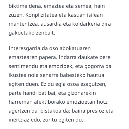
biktima
dena
, emaztea eta semea, hain
zuzen. Konplizitatea eta kasuan isilean
mantentzea, ausardia eta koldarkeria dira
gakoetako z
enbait
.
Interesgarria da oso abokatuaren
emaztearen papera.
Indarra daukate bere
sentimendu eta emozioek, eta gogorra da
ikustea nola senarra babesteko hautua
egiten duen.
Ez du egia osoa ezagutzen,
parte handi bat bai, eta
gizonarekin
harreman afektiborako e
mozioetan
hotz
agert
zen da, bistakoa da; baina
presioz eta
inertziaz-edo, zuritu egiten du
.