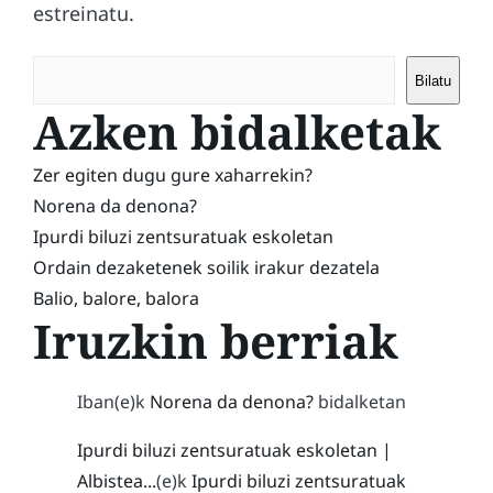
estreinatu.
Bilatu
Azken bidalketak
Zer egiten dugu gure xaharrekin?
Norena da denona?
Ipurdi biluzi zentsuratuak eskoletan
Ordain dezaketenek soilik irakur dezatela
Balio, balore, balora
Iruzkin berriak
Iban
(e)k
Norena da denona?
bidalketan
Ipurdi biluzi zentsuratuak eskoletan |
Albistea...
(e)k
Ipurdi biluzi zentsuratuak