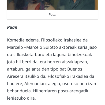
Puan
Puan
Komedia ederra. Filosofiako irakaslea da
Marcelo –Marcelo Suiotto aktoreak saria jaso
du–. Ikasketa-buru eta laguna bihotzekoak
jota hil berri da, eta horren aitzakiapean,
artaburu galanta den tipo bat Buenos
Airesera itzuliko da. Filosofiako irakaslea da
hau ere, Alemanian; alegia, oso-oso ona izan
behar duela. Hilberriaren postuarengatik
lehiatuko dira.