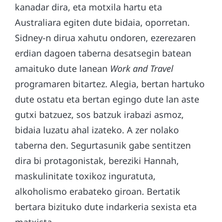
kanadar dira, eta motxila hartu eta
Australiara egiten dute bidaia, oporretan.
Sidney-n dirua xahutu ondoren, ezerezaren
erdian dagoen taberna desatsegin batean
amaituko dute lanean
Work and Travel
programaren bitartez. Alegia, bertan hartuko
dute ostatu eta bertan egingo dute lan aste
gutxi batzuez, sos batzuk irabazi asmoz,
bidaia luzatu ahal izateko. A zer nolako
taberna den. Segurtasunik gabe sentitzen
dira bi protagonistak, bereziki Hannah,
maskulinitate toxikoz inguratuta,
alkoholismo erabateko giroan. Bertatik
bertara bizituko dute indarkeria sexista eta