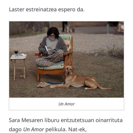
Laster estreinatzea espero da.
Un Amor
Sara Mesaren liburu entzutetsuan oinarrituta
dago
Un Amor
pelikula. Nat-ek,