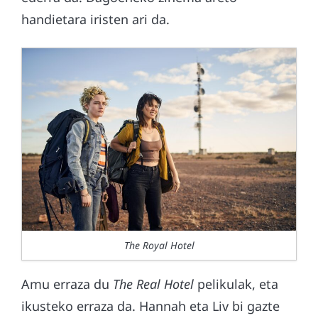
handietara iristen ari da.
The Royal Hotel
Amu erraza du
The Real Hotel
pelikulak, eta
ikusteko erraza da. Hannah eta Liv bi gazte