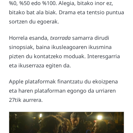
%0, %50 edo %100. Alegia, bitako inor ez,
bitako bat ala biak. Drama eta tentsio puntua
sortzen du egoerak.
Horrela esanda,
txorrada
samarra dirudi
sinopsiak, baina ikusleagoaren ikusmina
pizten du kontatzeko moduak. Interesgarria
eta ikuserraza egiten da.
Apple plataformak finantzatu du ekoizpena
eta haren plataforman egongo da urriaren
27tik aurrera.