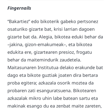
Fingernails
“Bakartiez” edo bikoterik gabeko pertsonez
osaturiko gizarte bat, krisi larrian dagoen
gizarte bat da. Alegia, bikotea eduki behar da
–jakina, gizon-emakumeak–, eta bikotea
edukita ere, gizartearen presioz, frogatu
behar da maitemindurik zaudetela.
Maitasunaren Institutua delako erakunde bat
dago eta bikote guztiak joaten dira bertara
proba egitera; azkazala osorik moztea da
probaren zati esanguratsuena. Bikotearen
azkazalak mikro uhin labe batean sartu eta
makinak esango du ea zenbat maite zareten,