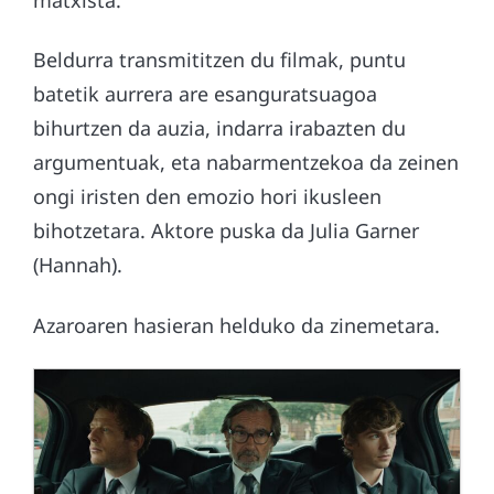
matxista.
Beldurra transmititzen du filmak, puntu
batetik aurrera are esanguratsuagoa
bihurtzen da auzia, indarra irabazten du
argumentuak, eta nabarmentzekoa da zeinen
ongi iristen den emozio hori ikusleen
bihotzetara. Aktore puska da Julia Garner
(Hannah).
Azaroaren hasieran helduko da zinemetara.