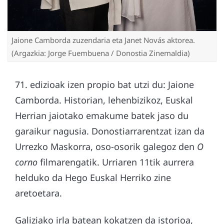
Jaione Camborda zuzendaria eta Janet Novás aktorea.
(Argazkia: Jorge Fuembuena / Donostia Zinemaldia)
71. edizioak izen propio bat utzi du: Jaione
Camborda. Historian, lehenbizikoz, Euskal
Herrian jaiotako emakume batek jaso du
garaikur nagusia. Donostiarrarentzat izan da
Urrezko Maskorra, oso-osorik galegoz den
O
corno
filmarengatik. Urriaren 11tik aurrera
helduko da Hego Euskal Herriko zine
aretoetara.
Galiziako irla batean kokatzen da istorioa,