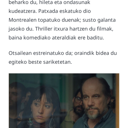
beharko du, hileta eta ondasunak
kudeatzera. Patxada eskatuko dio
Montrealen topatuko duenak; susto galanta
jasoko du. Thriller itxura hartzen du filmak,
baina komediako ateraldiak ere baditu.
Otsailean estreinatuko da; oraindik bidea du
egiteko beste sariketetan.