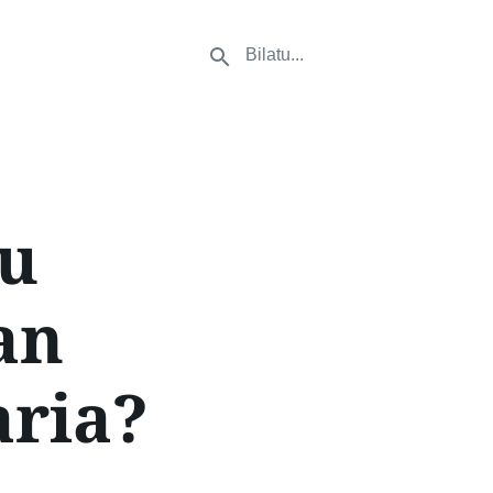
gu
an
aria?