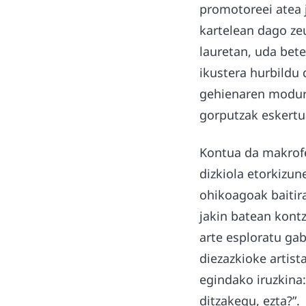
promotoreei atea 
kartelean dago zeu
lauretan, uda bete
ikustera hurbildu 
gehienaren modura
gorputzak eskertu
Kontua da makrofe
dizkiola etorkizun
ohikoagoak baitira
jakin batean kontz
arte esploratu gab
diezazkioke artist
egindako iruzkina: 
ditzakegu, ezta?”.