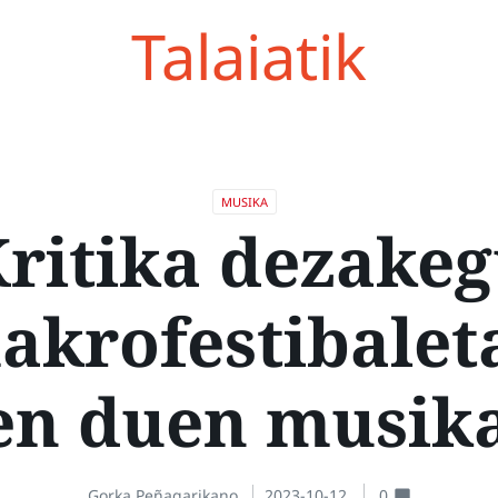
Talaiatik
MUSIKA
ritika dezake
akrofestibalet
en duen musik
Gorka Peñagarikano
2023-10-12
0