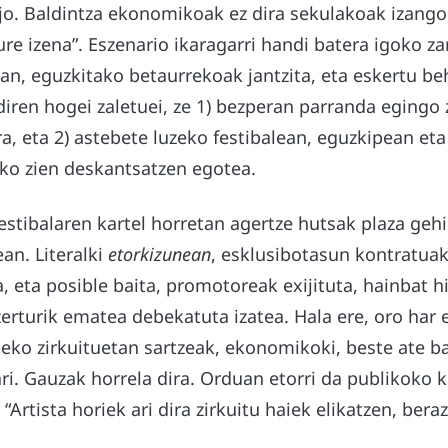
jo. Baldintza ekonomikoak ez dira sekulakoak izango,
re izena”. Eszenario ikaragarri handi batera igoko za
an, eguzkitako betaurrekoak jantzita, eta eskertu be
diren hogei zaletuei, ze 1) bezperan parranda egingo
, eta 2) astebete luzeko festibalean, eguzkipean et
ko zien deskantsatzen egotea.
stibalaren kartel horretan agertze hutsak plaza gehi
ean. Literalki
etorkizunean
, esklusibotasun kontratuak
, eta posible baita, promotoreak exijituta, hainbat h
erturik ematea debekatuta izatea. Hala ere, oro har
eko zirkuituetan sartzeak, ekonomikoki, beste ate b
ari. Gauzak horrela dira. Orduan etorri da publikoko 
“Artista horiek ari dira zirkuitu haiek elikatzen, beraz