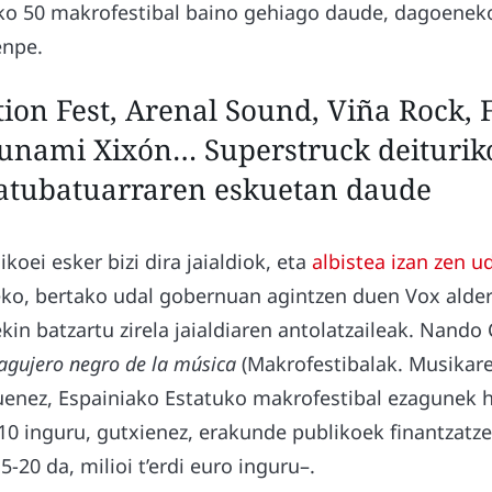
ko 50 makrofestibal baino gehiago daude, dagoeneko
enpe.
ion Fest, Arenal Sound, Viña Rock, 
sunami Xixón… Superstruck deiturik
tatubatuarraren eskuetan daude
koei esker bizi dira jaialdiok, eta
albistea izan zen u
zeko, bertako udal gobernuan agintzen duen Vox alder
kin batzartu zirela jaialdiaren antolatzaileak. Nando 
 agujero negro de la música
(Makrofestibalak. Musikare
uenez, Espainiako Estatuko makrofestibal ezagunek 
0 inguru, gutxienez, erakunde publikoek finantzatz
-20 da, milioi t’erdi euro inguru–.