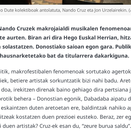
lio Dute kolektiboak antolatuta, Nando Cruz eta Jon Urzelairekin.
 Nando Cruzek makrojaialdi musikalen fenomenoar
e aurten. Biran ari dira Hego Euskal Herrian, hit
 solastatzen. Donostiako saioan egon gara. Publik
hausnarketetako bat da titularrera dakarkiguna.
gitik, makrofestibalen fenomenoak sortutako agertok
riek, betiere artistak sorkuntzatik bizi nahi badu. Ar
doa, irekitzen direnak baino gehiago dira pertsiana 
brotik behera – Donostian egonik, Dabadaba aipatu da
eskaintzen duten aretoetan ere, baldintzak nahiko a
zitzeak kostatzen duen prezioei eusteko. Beraz, zer e
i duen artistak? Cruz-ek esan du, “zeure burua saldu”