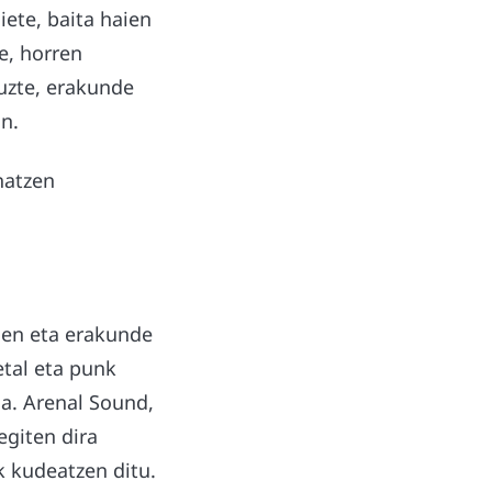
iete, baita haien
e, horren
tuzte, erakunde
n.
hatzen
koen eta erakunde
tal eta punk
da. Arenal Sound,
egiten dira
k kudeatzen ditu.