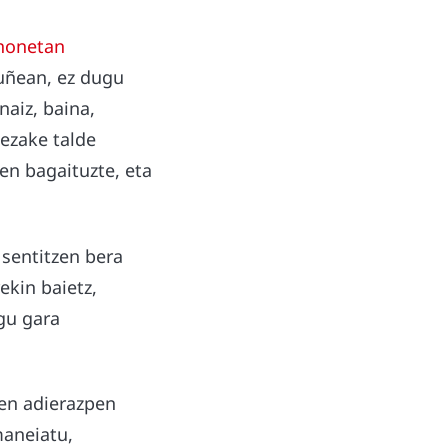
 honetan
ruñean, ez dugu
naiz, baina,
dezake talde
zen bagaituzte, eta
 sentitzen bera
ekin baietz,
gu gara
ren adierazpen
maneiatu,