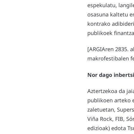
espekulatu, langil
osasuna kaltetu er
kontrako adibideri
publikoek finantza
[ARGIAren 2835. a
makrofestibalen 
Nor dago inberts
Aztertzekoa da jai
publikoen arteko 
zaletuetan, Supers
Viña Rock, FIB, Só
edizioak) edota Ts