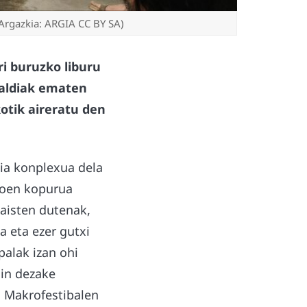
 (Argazkia: ARGIA CC BY SA)
i buruzko liburu
zaldiak ematen
otik aireratu den
ia konplexua dela
etoen kopurua
jaisten dutenak,
 eta ezer gutxi
palak izan ohi
gin dezake
. Makrofestibalen