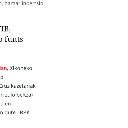
, hamar inbertsio
FIB,
o funts
dan
, Xixóneko
di
Cruz kazetariak
n zulo beltza)
haien
en dute –BBK