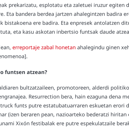
eak prekarizatu, esplotatu eta zaletuei iruzur egiten d
e. Eta bandera berdea jartzen ahalegintzen badira er
k bistakoena ere badira. Eta enpresek antolatzen di
tuta, eta kasu askotan inbertsio funtsak daude atzea
lean,
erreportaje zabal honetan
ahalegindu ginen xe
fenomenoa].
io funtsen atzean?
aldiaren bultzatzaileen, promotoreen, alderdi politi
engranajea. Resurrection bera, hain ezaguna dena me
truck funts putre estatubatuarraren eskuetan erori 
nar (izen beraren pean, nazioarteko bederatzi hiritan 
unami Xixón festibalak ere putre espekulatzaile bera