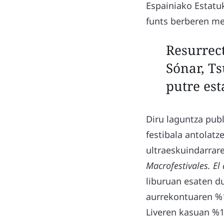
Espainiako Estatu
funts berberen m
Resurrect
Sónar, T
putre es
Diru laguntza publi
festibala antolat
ultraeskuindarrare
Macrofestivales. El
liburuan esaten d
aurrekontuaren %1
Liveren kasuan %15