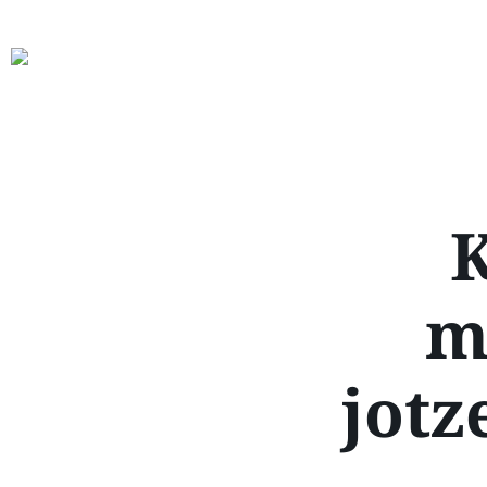
K
m
jotz