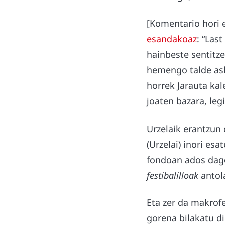
[Komentario hori 
esandakoaz
: “Las
hainbeste sentitze
hemengo talde asko
horrek Jarauta kal
joaten bazara, leg
Urzelaik erantzun 
(Urzelai) inori es
fondoan ados dago
festibalilloak
antol
Eta zer da makrof
gorena bilakatu d