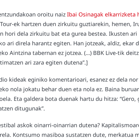
entzundakoan oroitu naiz
Ibai Osinagak elkarrizketa
t Tour-ek hartzen duen zirkuitu guztiarekin, hemen, I
n hori dela zirkuitu bat eta gurea bestea. Ikusten ari 
 ari direla harantz egiten. Han jotzeak, aldiz, ekar 
eko Aintzina tabernan ez jotzea. (…) BBK Live-tik deit
itimatzen ari zara egiten dutena”.]
dio kideak eginiko komentarioari, esanez ez dela nor
ateko nola jokatu behar duen eta nola ez. Baina buruar
ela. Eta galdera bota duenak hartu du hitza: “Gero, 
atzen ditugunak”.
estibal askok oinarri-oinarrian dutena? Kapitalismoa
irela. Kontsumo masiboa sustatzen dute, merkatua 