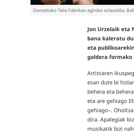
Donostiako Teila Fabrikan eginiko solasaldia, Ba
Jon Urzelaik eta
bana kaleratu dut
eta publikoarekin
galdera formako 
Artistaren ikuspe
esan dute bi hizla
behera eta behera 
eta are gehiago E
gehiago–. Oholtza 
dira. Apalegiak bi
musikatik bizi nah