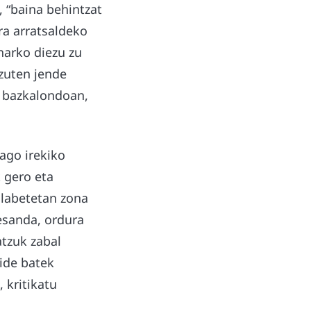
 “baina behintzat
ra arratsaldeko
harko diezu zu
 zuten jende
a bazkalondoan,
ago irekiko
 gero eta
ilabetetan zona
 esanda, ordura
atzuk zabal
kide batek
, kritikatu