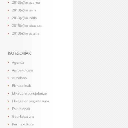
2013(e)ko azaroa
2013(e)ko urria
2013(e)ko iraila
2013(e)ko abuztua
2013(e)ko uztaila
KATEGORIAK
Agenda
Agroekologia
Auzolana
Ekintzaileak
Elikadura burujabetza
Elikagaien segurtasuna
Eskubideak
Gaurkotasuna
Permakultura