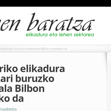
rujabetzari buruzko dokumentala Bilbon estreinatuko da
riko elikadura
ari buruzko
la Bilbon
ko da
urujabetza