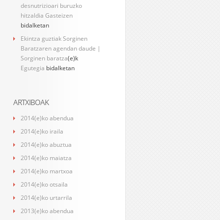
desnutrizioari buruzko
hitzaldia Gasteizen
bidalketan
Ekintza guztiak Sorginen
Baratzaren agendan daude |
Sorginen baratza
(e)k
Egutegia
bidalketan
ARTXIBOAK
2014(e)ko abendua
2014(e)ko iraila
2014(e)ko abuztua
2014(e)ko maiatza
2014(e)ko martxoa
2014(e)ko otsaila
2014(e)ko urtarrila
2013(e)ko abendua