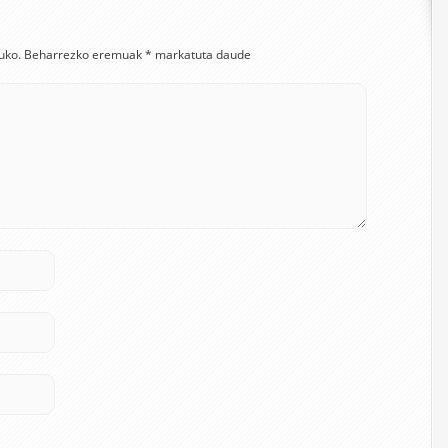
uko.
Beharrezko eremuak
*
markatuta daude