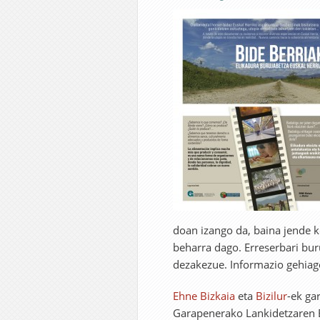
doan izango da, baina jende 
beharra dago. Erreserbari bu
dezakezue. Informazio gehia
Ehne Bizkaia
eta
Bizilur
-ek ga
Garapenerako Lankidetzaren E