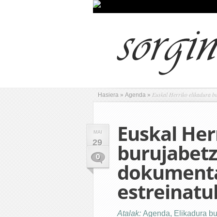
Euskal Herriko elikadura bu
Hasiera
»
Agenda
»
Euskal Her
MAI
29
burujabetz
0
dokumenta
estreinatu
Atalak:
Agenda
,
Elikadura b