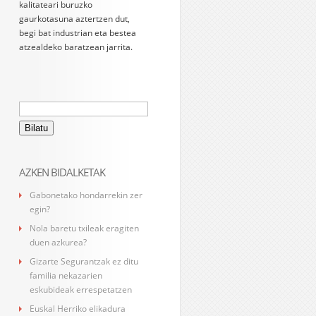
kalitateari buruzko
gaurkotasuna aztertzen dut,
begi bat industrian eta bestea
atzealdeko baratzean jarrita.
Bilatu:
AZKEN BIDALKETAK
Gabonetako hondarrekin zer
egin?
Nola baretu txileak eragiten
duen azkurea?
Gizarte Segurantzak ez ditu
familia nekazarien
eskubideak errespetatzen
Euskal Herriko elikadura