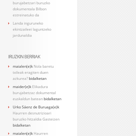
burujabetzari buruzko
dokumentala Bilbon
estreinatuko da
Landa inguruneko
ekintzaileei laguntzeko
jardunaldia
IRUZKIN BERRIAK
maialen
(e)k
Nola baretu
txileak eragiten duen
azkurea?
bidalketan
maider
(e)k
Elikadura
burujabetzaz dokumental
euskaldun batean
bidalketan
Urko Sáenz de Buruaga
(e)k
Haurren desnutrizioari
buruzko hitzaldia Gasteizen
bidalketan
maialen
(e)k
Haurren