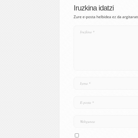
Iruzkina idatzi
Zure e-posta helbidea ez da argitarat