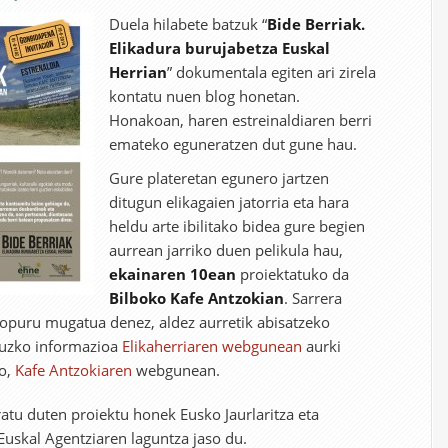
Duela hilabete batzuk “
Bide Berriak.
Elikadura burujabetza Euskal
Herrian
” dokumentala egiten ari zirela
kontatu nuen blog honetan.
Honakoan, haren estreinaldiaren berri
emateko eguneratzen dut gune hau.
Gure plateretan egunero jartzen
ditugun elikagaien jatorria eta hara
heldu arte ibilitako bidea gure begien
aurrean jarriko duen pelikula hau,
ekainaren 10ean
proiektatuko da
Bilboko Kafe Antzokian
. Sarrera
kopuru mugatua denez, aldez aurretik abisatzeko
ruzko informazioa
Elikaherriaren webgunean
aurki
go,
Kafe Antzokiaren
webgunean.
ratu duten proiektu honek Eusko Jaurlaritza eta
uskal Agentziaren laguntza jaso du.