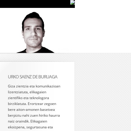
URKO SAENZ DE BURUAGA
Giza zientzia eta komunikazioan
lizentziatuta, elikagaien
zientifiko eta teknologora
birziklatuta. Erortzear zegoen
bere aiton-amonen basetxea
berpiztu nahi zuen hiriko haurra
naiz oraindik. Elikagaien
ekoizpena, segurtasuna eta