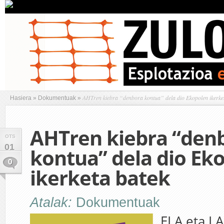
AHTren kiebra “denbora kontua” dela dio Ekopolen ikerke
Hasiera
»
Dokumentuak
»
AHTren kiebra “den
OTS
01
kontua” dela dio Ek
0
ikerketa batek
Atalak:
Dokumentuak
ELA eta L