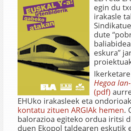
egin du t
irakasle t
Sindikatu
dute “pob
baliabide
eskura” ja
proiektuak
Ikerketar
Hegoa lan
(pdf)
aurre
EHUko irakasleek eta ondorio
kontatu zituen ARGIAk hemen
. 
balorazioa egiteko ordua iritsi 
duen Ekopol taldearen eskutik 