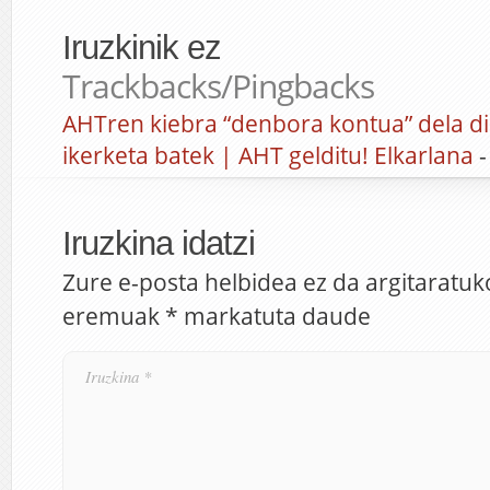
Iruzkinik ez
Trackbacks/Pingbacks
AHTren kiebra “denbora kontua” dela d
ikerketa batek | AHT gelditu! Elkarlana
-
Iruzkina idatzi
Zure e-posta helbidea ez da argitaratuk
eremuak
*
markatuta daude