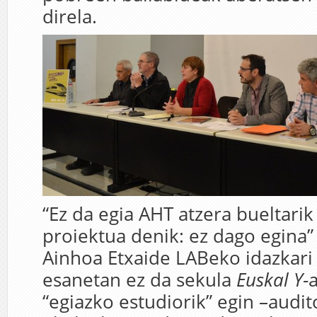
direla.
“Ez da egia AHT atzera bueltari
proiektua denik: ez dago egina”
Ainhoa Etxaide LABeko idazkari
esanetan ez da sekula
Euskal Y
-
“egiazko estudiorik” egin –audit