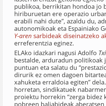
publikoa, berrikitan hondoa jo b
hiriburuetan ere operazio urban
erabili nahi dute”, azaldu du, a
autonomikoak eta Espainiako 
Y-aren
sarbideak diseinatzeko a
erreferentzia eginez.
ELAko idazkari nagusi Adolfo
Tx
bestalde, arduradun politikoak ja
puntuan eta salatu du “prestazi
dirurik ez omen dagoen bitarte
xahuketa erraldoia egiten” dela
horretan, sindikatuek nabarme
proiektu horrekin “zerga bidez 
pobreen baliabideak aberatsen 