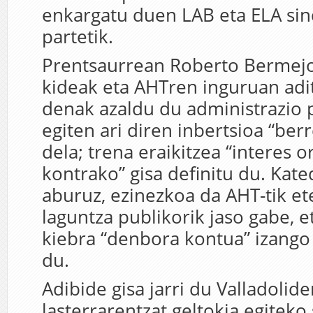
enkargatu duen LAB eta ELA si
partetik.
Prentsaurrean Roberto Bermej
kideak eta AHTren inguruan adi
denak azaldu du administrazio
egiten ari diren inbertsioa “ber
dela; trena eraikitzea “interes 
kontrako” gisa definitu du. Ka
aburuz, ezinezkoa da AHT-tik et
laguntza publikorik jaso gabe, 
kiebra “denbora kontua” izango 
du.
Adibide gisa jarri du Valladolide
lasterrarentzat geltokia egiteko