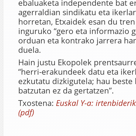
ebaluaketa independente bat e
agerraldian sindikatu eta ikerla
horretan, Etxaidek esan du tren
inguruko “gero eta informazio g
orduan eta kontrako jarrera ha
duela.
Hain justu Ekopolek prentsaurr
“herri-erakundeek datu eta ikerk
ezkutatu dizkigutela; hau beste 
batzutan ez da gertatzen”.
Txostena:
Euskal Y-
a: irtenbider
(pdf)