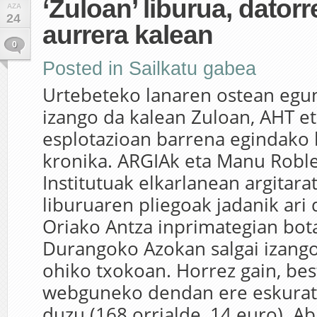
‘Zuloan’ liburua, datorr
AZA
24
aurrera kalean
0
Posted in
Sailkatu gabea
Urtebeteko lanaren ostean egun
izango da kalean Zuloan, AHT et
esplotazioan barrena egindako 
kronika. ARGIAk eta Manu Roble
Institutuak elkarlanean argitara
liburuaren pliegoak jadanik ari 
Oriako Antza inprimategian bo
Durangoko Azokan salgai izang
ohiko txokoan. Horrez gain, be
webguneko dendan ere eskuratu
duzu (168 orrialde, 14 euro). A