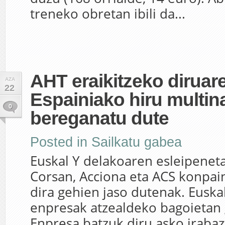
treneko obretan ibili da...
AHT eraikitzeko dirua
AZA
22
Espainiako hiru multin
0
bereganatu dute
Posted in
Sailkatu gabea
Euskal Y delakoaren esleipeneta
Corsan, Acciona eta ACS konpain
dira gehien jaso dutenak. Euskal
enpresak atzealdeko bagoietan 
Enpresa batzuk diru asko irabazt