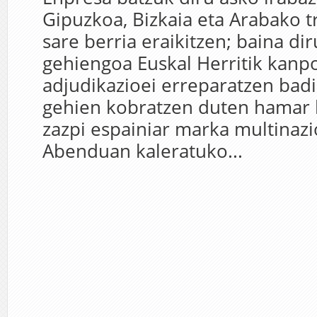
Gipuzkoa, Bizkaia eta Arabako t
sare berria eraikitzen; baina di
gehiengoa Euskal Herritik kanp
adjudikazioei erreparatzen badi
gehien kobratzen duten hamar 
zazpi espainiar marka multinazi
Abenduan kaleratuko...