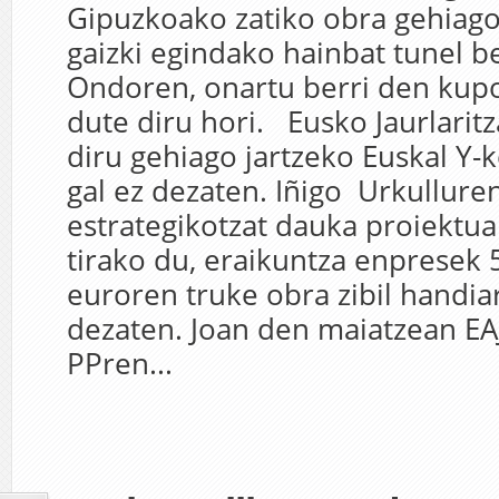
Gipuzkoako zatiko obra gehiago,
gaizki egindako hainbat tunel be
Ondoren, onartu berri den kup
dute diru hori. Eusko Jaurlarit
diru gehiago jartzeko Euskal Y-
gal ez dezaten. Iñigo Urkullur
estrategikotzat dauka proiektua
tirako du, eraikuntza enpresek 
euroren truke obra zibil handia
dezaten. Joan den maiatzean EA
PPren...