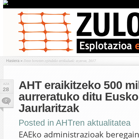
Data honetan egindako artikuluak: azaroa, 2017
Hasiera
»
AHT eraikitzeko 500 mi
AZA
28
aurreratuko ditu Eusko
0
Jaurlaritzak
Posted in
AHTren aktualitatea
EAEko administrazioak beregain