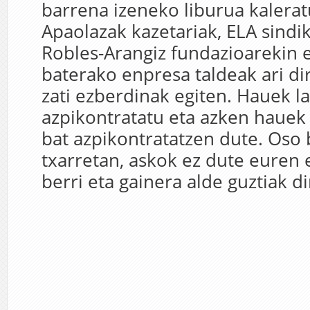
barrena izeneko liburua kalera
Apaolazak kazetariak, ELA sind
Robles-Arangiz fundazioarekin e
baterako enpresa taldeak ari di
zati ezberdinak egiten. Hauek l
azpikontratatu eta azken hauek
bat azpikontratatzen dute. Oso 
txarretan, askok ez dute euren
berri eta gainera alde guztiak di