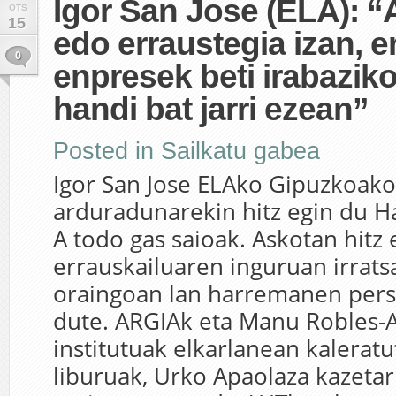
Igor San Jose (ELA): “
OTS
15
edo erraustegia izan, e
0
enpresek beti irabaziko
handi bat jarri ezean”
Posted in
Sailkatu gabea
Igor San Jose ELAko Gipuzkoako
arduradunarekin hitz egin du Ha
A todo gas saioak. Askotan hitz
errauskailuaren inguruan irrats
oraingoan lan harremanen persp
dute. ARGIAk eta Manu Robles-
institutuak elkarlanean kalerat
liburuak, Urko Apaolaza kazetari