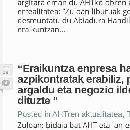
argitara eman du AHTko obren 
errealitatea: “Zuloan liburuak g
desmuntatu du Abiadura Handi
eraikuntzan...
“Eraikuntza enpresa h
OTS
08
azpikontratak erabiliz, p
0
argaldu eta negozio ild
dituzte “
Posted in
AHTren aktualitatea
,
Zuloan: bidaia bat AHT eta lan-