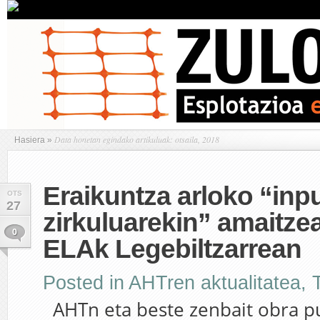
Data honetan egindako artikuluak: otsaila, 2018
Hasiera
»
Eraikuntza arloko “inpu
OTS
27
zirkuluarekin” amaitze
0
ELAk Legebiltzarrean
Posted in
AHTren aktualitatea
,
AHTn eta beste zenbait obra p