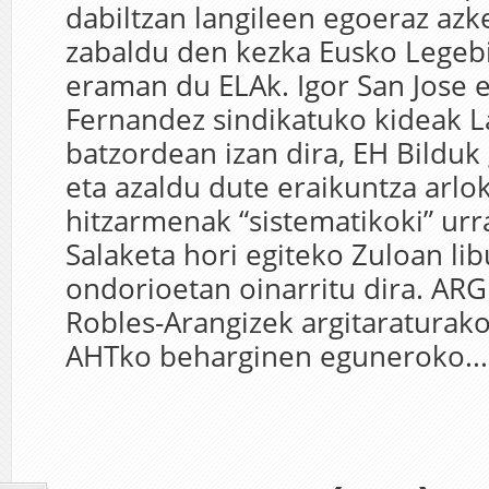
dabiltzan langileen egoeraz azk
zabaldu den kezka Eusko Legebi
eraman du ELAk. Igor San Jose e
Fernandez sindikatuko kideak La
batzordean izan dira, EH Bilduk
eta azaldu dute eraikuntza arlo
hitzarmenak “sistematikoki” urra
Salaketa hori egiteko Zuloan li
ondorioetan oinarritu dira. AR
Robles-Arangizek argitaraturako
AHTko beharginen eguneroko...