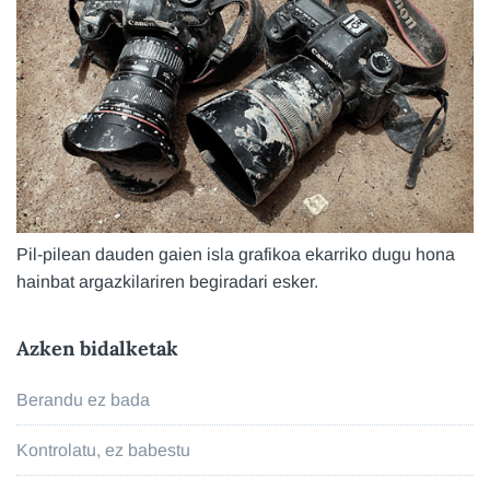
Pil-pilean dauden gaien isla grafikoa ekarriko dugu hona
hainbat argazkilariren begiradari esker.
Azken bidalketak
Berandu ez bada
Kontrolatu, ez babestu