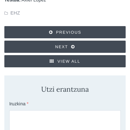
EHZ
PREVIOUS
NEXT
VIEW ALL
Utzi erantzuna
Iruzkina
*