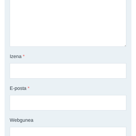
Izena
*
E-posta
*
Webgunea