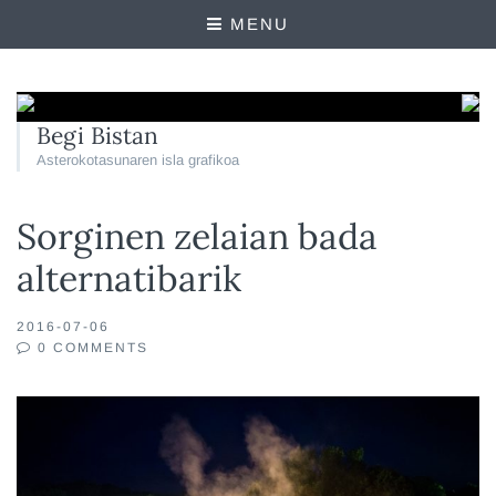
MENU
Begi Bistan
Asterokotasunaren isla grafikoa
Sorginen zelaian bada
alternatibarik
2016-07-06
0 COMMENTS