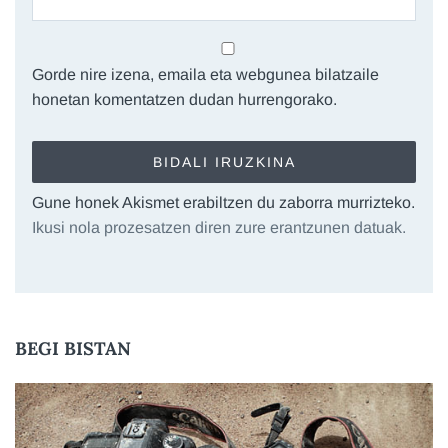
Gorde nire izena, emaila eta webgunea bilatzaile
honetan komentatzen dudan hurrengorako.
Gune honek Akismet erabiltzen du zaborra murrizteko.
Ikusi nola prozesatzen diren zure erantzunen datuak.
BEGI BISTAN