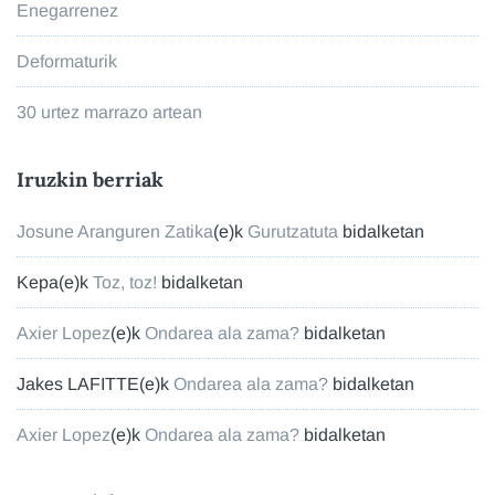
Enegarrenez
Deformaturik
30 urtez marrazo artean
Iruzkin berriak
Josune Aranguren Zatika
(e)k
Gurutzatuta
bidalketan
Kepa
(e)k
Toz, toz!
bidalketan
Axier Lopez
(e)k
Ondarea ala zama?
bidalketan
Jakes LAFITTE
(e)k
Ondarea ala zama?
bidalketan
Axier Lopez
(e)k
Ondarea ala zama?
bidalketan