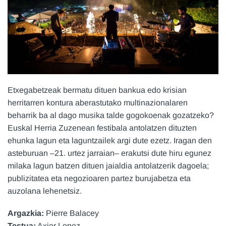
Etxegabetzeak bermatu dituen bankua edo krisian
herritarren kontura aberastutako multinazionalaren
beharrik ba al dago musika talde gogokoenak gozatzeko?
Euskal Herria Zuzenean festibala antolatzen dituzten
ehunka lagun eta laguntzailek argi dute ezetz. Iragan den
asteburuan –21. urtez jarraian– erakutsi dute hiru egunez
milaka lagun batzen dituen jaialdia antolatzerik dagoela;
publizitatea eta negozioaren partez burujabetza eta
auzolana lehenetsiz.
Argazkia:
Pierre Balacey
Testua:
Axier Lopez