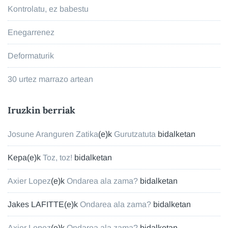
Kontrolatu, ez babestu
Enegarrenez
Deformaturik
30 urtez marrazo artean
Iruzkin berriak
Josune Aranguren Zatika
(e)k
Gurutzatuta
bidalketan
Kepa
(e)k
Toz, toz!
bidalketan
Axier Lopez
(e)k
Ondarea ala zama?
bidalketan
Jakes LAFITTE
(e)k
Ondarea ala zama?
bidalketan
Axier Lopez
(e)k
Ondarea ala zama?
bidalketan