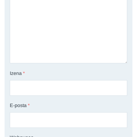
Izena
*
E-posta
*