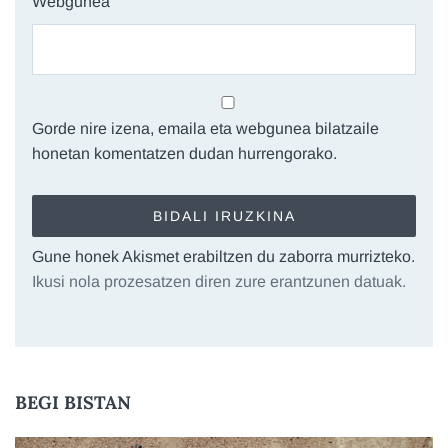
Webgunea
Gorde nire izena, emaila eta webgunea bilatzaile
honetan komentatzen dudan hurrengorako.
Gune honek Akismet erabiltzen du zaborra murrizteko.
Ikusi nola prozesatzen diren zure erantzunen datuak.
BEGI BISTAN