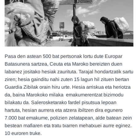
Pasa den astean 500 bat pertsonak lortu dute Europar
Batasunera sartzea, Ceuta eta Maroko bereizten duen
labanez jositako hesiak zaurituta. Tarajal hondartzatik sartu
ziren; hesia gainditu nahi zuten 15 lagun hil zituen bertan
Guardia Zibilak orain hiru urte. Hesia arriskua eta heriotza
da, baina Marokoko milaka emakumerentzat bizimodu
bilakatu da. Salerosketarako fardel pisutsua lepoan
hartuta, hesian aurrera eta atzera ibiltzen dira egunero
7.000 bat emakume, polizien zelatapean, alde batean zein
bestean mafiaren eta tratu txarren mehatxuei aurre eginez.
10 euroren truke.