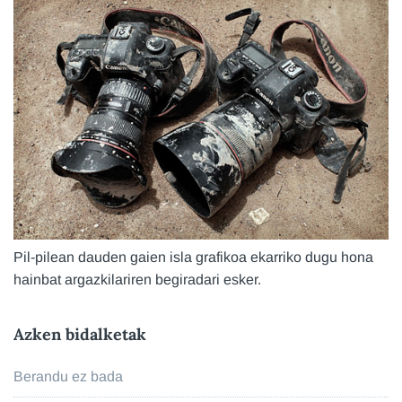
Pil-pilean dauden gaien isla grafikoa ekarriko dugu hona
hainbat argazkilariren begiradari esker.
Azken bidalketak
Berandu ez bada