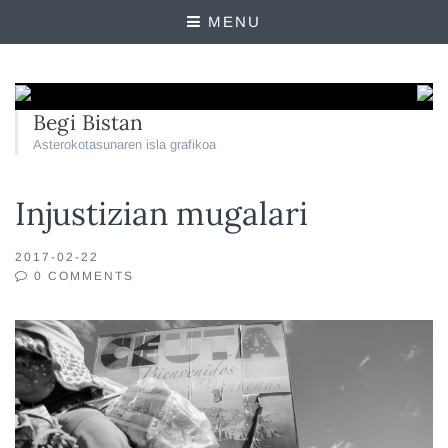
MENU
Begi Bistan
Asterokotasunaren isla grafikoa
Injustizian mugalari
2017-02-22
0 COMMENTS