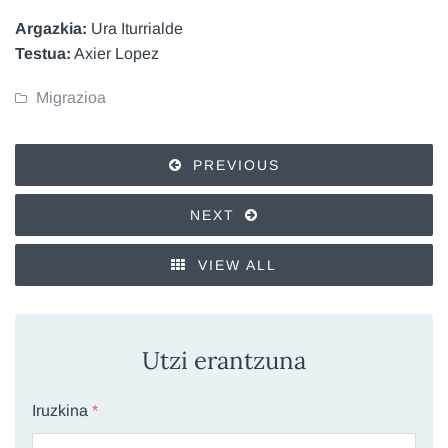
Argazkia:
Ura Iturrialde
Testua:
Axier Lopez
Migrazioa
PREVIOUS
NEXT
VIEW ALL
Utzi erantzuna
Iruzkina
*