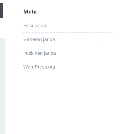
Meta
Hasi saioa
Sarreren jarioa
Iruzkinen jarioa
WordPress.org