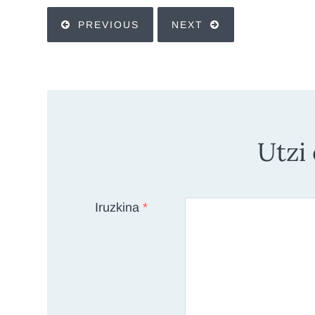
PREVIOUS
NEXT
Utzi
Iruzkina
*