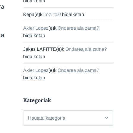
bidalketan
ra
Kepa
(e)k
Toz, toz!
bidalketan
Axier Lopez
(e)k
Ondarea ala zama?
La
bidalketan
Jakes LAFITTE
(e)k
Ondarea ala zama?
bidalketan
Axier Lopez
(e)k
Ondarea ala zama?
bidalketan
Kategoriak
Kategoriak