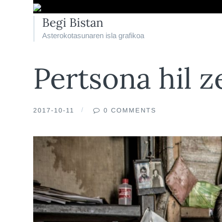
Begi Bistan
Asterokotasunaren isla grafikoa
Pertsona hil z
2017-10-11
0 COMMENTS