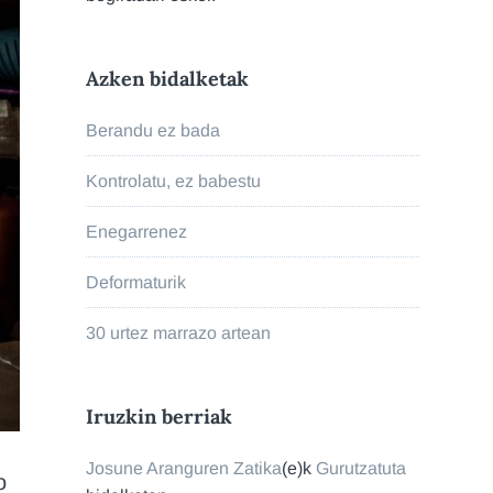
Azken bidalketak
Berandu ez bada
Kontrolatu, ez babestu
Enegarrenez
Deformaturik
30 urtez marrazo artean
Iruzkin berriak
Josune Aranguren Zatika
(e)k
Gurutzatuta
o