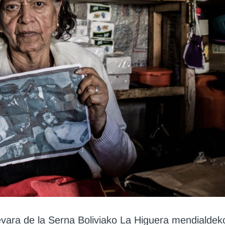
evara de la Serna Boliviako La Higuera mendialdek