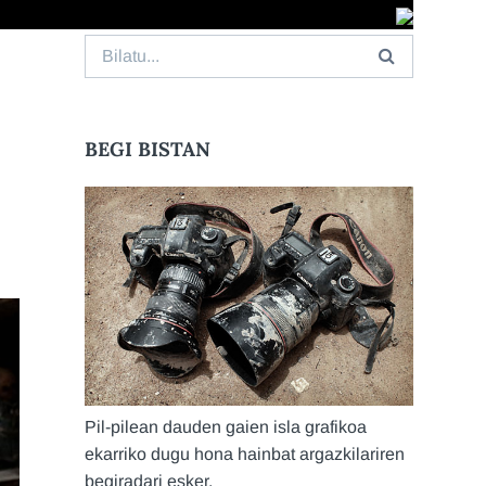
Search
for:
BEGI BISTAN
Pil-pilean dauden gaien isla grafikoa
ekarriko dugu hona hainbat argazkilariren
begiradari esker.