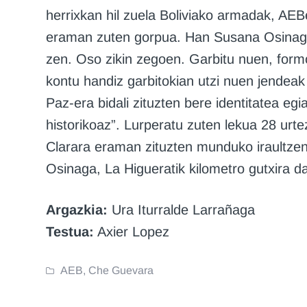
herrixkan hil zuela Boliviako armadak, AEB
eraman zuten gorpua. Han Susana Osinaga 
zen. Oso zikin zegoen. Garbitu nuen, form
kontu handiz garbitokian utzi nuen jendea
Paz-era bidali zituzten bere identitatea egi
historikoaz”. Lurperatu zuten lekua 28 u
Clarara eraman zituzten munduko iraultzen 
Osinaga, La Higueratik kilometro gutxira 
Argazkia:
Ura Iturralde Larrañaga
Testua:
Axier Lopez
AEB
,
Che Guevara