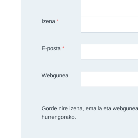
Izena
*
E-posta
*
Webgunea
Gorde nire izena, emaila eta webgunea
hurrengorako.