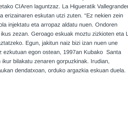
etako CIAren laguntzaz. La Higueratik Vallegrande
erizainaren eskutan utzi zuten. “Ez nekien zein
ola injektatu eta arropaz aldatu nuen. Ondoren
k ikus zezan. Geroago eskuak moztu zizkioten eta 
aztatzeko. Egun, jakitun naiz bizi izan nuen une
rtez ezkutuan egon ostean, 1997an Kubako Santa
ikur bilakatu zenaren gorpuzkinak. Irudian,
daukan dendatxoan, orduko argazkia eskuan duela.