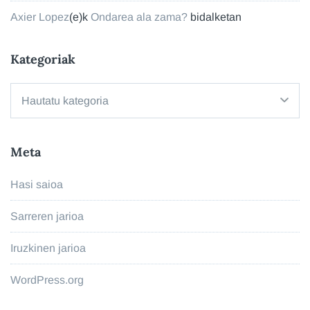
Axier Lopez
(e)k
Ondarea ala zama?
bidalketan
Kategoriak
Kategoriak
Meta
Hasi saioa
Sarreren jarioa
Iruzkinen jarioa
WordPress.org