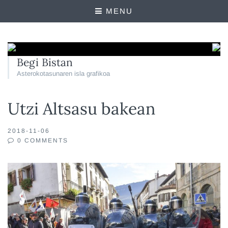
MENU
Begi Bistan
Asterokotasunaren isla grafikoa
Utzi Altsasu bakean
2018-11-06
0 COMMENTS