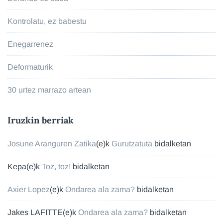
Kontrolatu, ez babestu
Enegarrenez
Deformaturik
30 urtez marrazo artean
Iruzkin berriak
Josune Aranguren Zatika
(e)k
Gurutzatuta
bidalketan
Kepa
(e)k
Toz, toz!
bidalketan
Axier Lopez
(e)k
Ondarea ala zama?
bidalketan
Jakes LAFITTE
(e)k
Ondarea ala zama?
bidalketan