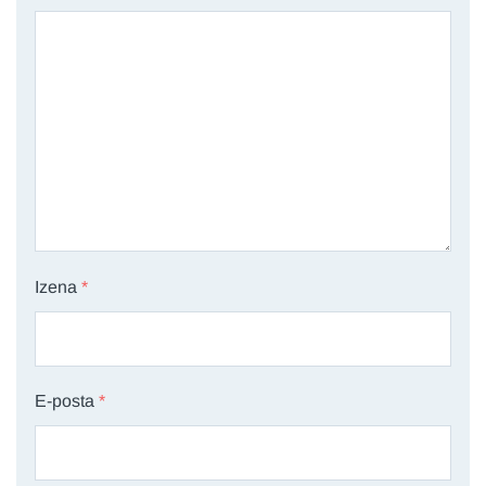
Izena
*
E-posta
*