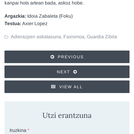
kanpai hots artean bada, askoz hobe.
Argazkia:
Idoia Zabaleta (Foku)
Testua:
Axier Lopez
Adierazpen askatasuna
,
Faxismoa
,
Guardia Zibila
PREVIOUS
NEXT
VIEW ALL
Utzi erantzuna
Iruzkina
*