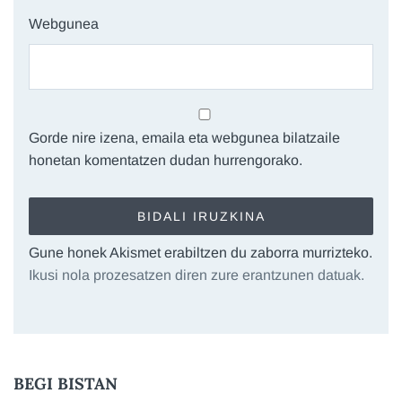
Webgunea
Gorde nire izena, emaila eta webgunea bilatzaile
honetan komentatzen dudan hurrengorako.
Gune honek Akismet erabiltzen du zaborra murrizteko.
Ikusi nola prozesatzen diren zure erantzunen datuak.
BEGI BISTAN