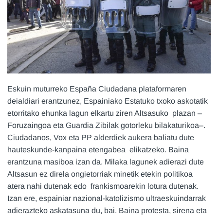
Eskuin muturreko España Ciudadana plataformaren
deialdiari erantzunez, Espainiako Estatuko txoko askotatik
etorritako ehunka lagun elkartu ziren Altsasuko plazan –
Foruzaingoa eta Guardia Zibilak gotorleku bilakaturikoa–.
Ciudadanos, Vox eta PP alderdiek aukera baliatu dute
hauteskunde-kanpaina etengabea elikatzeko. Baina
erantzuna masiboa izan da. Milaka lagunek adierazi dute
Altsasun ez direla ongietorriak minetik etekin politikoa
atera nahi dutenak edo frankismoarekin lotura dutenak.
Izan ere, espainiar nazional-katolizismo ultraeskuindarrak
adierazteko askatasuna du, bai. Baina protesta, sirena eta