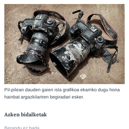
Pil-pilean dauden gaien isla grafikoa ekarriko dugu hona
hainbat argazkilariren begiradari esker.
Azken bidalketak
Berandu ez bada