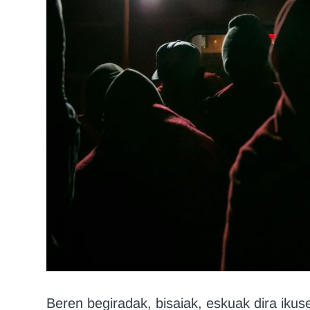
Beren begiradak, bisaiak, eskuak dira ikus