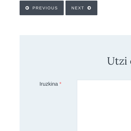
PREVIOUS
NEXT
Utzi
Iruzkina
*