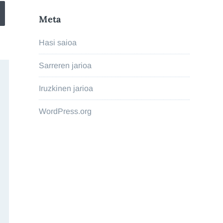
Meta
Hasi saioa
Sarreren jarioa
Iruzkinen jarioa
WordPress.org