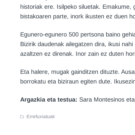
historiak ere. Isilpeko siluetak. Emakume
bistakoaren parte, inork ikusten ez duen h
Egunero-egunero 500 pertsona baino gehiag
Bizirik daudenak ailegatzen dira, ikusi nah
azaltzen ez direnak. Inor zain ez duten hori
Eta halere, mugak gainditzen dituzte. Ausa
borrokatu eta biziraun egiten dute. Ikusezin
Argazkia eta testua:
Sara Montesinos eta 
Errefuxiatuak