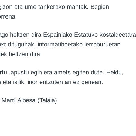
, gizon eta ume tankerako mantak. Begien
orrena.
o heltzen dira Espainiako Estatuko kostaldeetara
i ez ditugunak, informatiboetako lerroburuetan
ek heltzen dira.
rtu, apustu egin eta amets egiten dute. Heldu,
 eta isilik, inor entzuten ari ez denean.
Martí Albesa (Talaia)