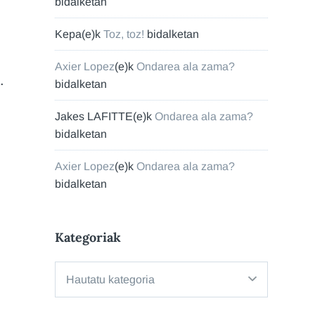
bidalketan
Kepa
(e)k
Toz, toz!
bidalketan
Axier Lopez
(e)k
Ondarea ala zama?
.
bidalketan
Jakes LAFITTE
(e)k
Ondarea ala zama?
bidalketan
Axier Lopez
(e)k
Ondarea ala zama?
bidalketan
Kategoriak
Kategoriak