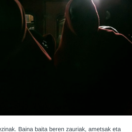
ezinak. Baina baita beren zauriak, ametsak eta