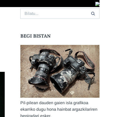
Search
for:
BEGI BISTAN
Pil-pilean dauden gaien isla grafikoa
ekarriko dugu hona hainbat argazkilariren
begiradari esker.