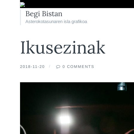
Begi Bistan
Asterokotasunaren isla grafikoa
Ikusezinak
2018-11-20
0 COMMENTS