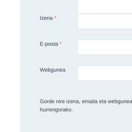
Izena
*
E-posta
*
Webgunea
Gorde nire izena, emaila eta webgunea
hurrengorako.