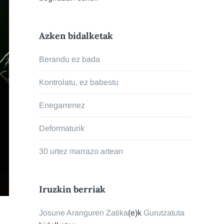
Azken bidalketak
Berandu ez bada
Kontrolatu, ez babestu
Enegarrenez
Deformaturik
30 urtez marrazo artean
Iruzkin berriak
Josune Aranguren Zatika
(e)k
Gurutzatuta