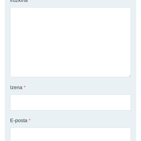
Iruzkina
*
Izena
*
E-posta
*