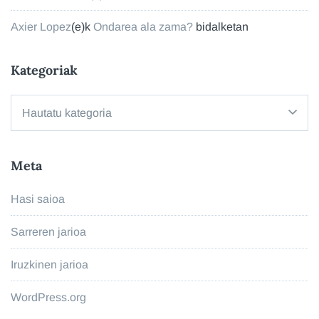
Axier Lopez
(e)k
Ondarea ala zama?
bidalketan
Kategoriak
Kategoriak
Meta
Hasi saioa
Sarreren jarioa
Iruzkinen jarioa
WordPress.org