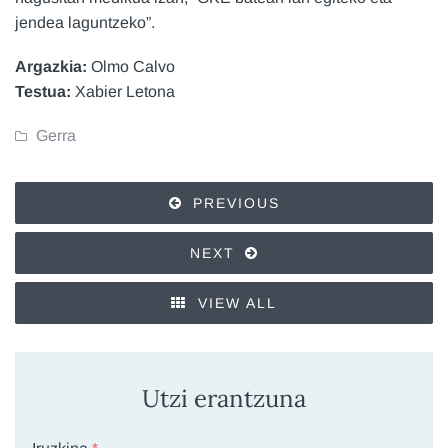
jendea laguntzeko”.
Argazkia:
Olmo Calvo
Testua:
Xabier Letona
Gerra
PREVIOUS
NEXT
VIEW ALL
Utzi erantzuna