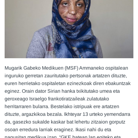
Mugarik Gabeko Medikuen (MSF) Ammaneko ospitalean
inguruko gerretan zauritutako pertsonak artatzen dituzte,
euren herrietako ospitaletan ezinezkoak diren ebakuntzak
eginez. Orain dator Sirian hanka txikitutako umea eta
geroxeago Israelgo frankotiratzaileak zulatutako
herritarraren bularra. Bestelako istripuak ere artatzen
dituzte, argazkikoa bezala. Ikhteyar 13 urteko yemendarra
da, gasezko sukalde kaskar bat lehertu zitzaion gorputz
osoan erredura larriak eraginez. Ikasi nahi du eta
nagusitan medikua izan, “GKE batean lan egiteko eta