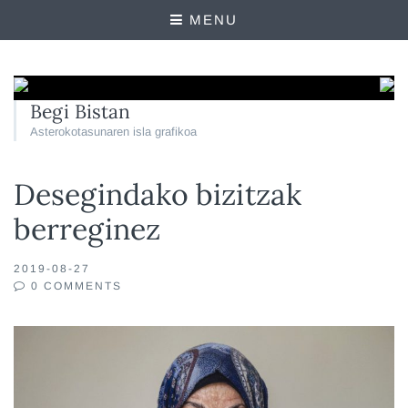
MENU
Begi Bistan
Asterokotasunaren isla grafikoa
Desegindako bizitzak
berreginez
2019-08-27
0 COMMENTS