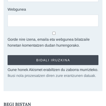
Webgunea
Gorde nire izena, emaila eta webgunea bilatzaile
honetan komentatzen dudan hurrengorako.
Gune honek Akismet erabiltzen du zaborra murrizteko.
Ikusi nola prozesatzen diren zure erantzunen datuak.
BEGI BISTAN