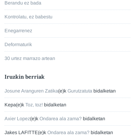
Berandu ez bada
Kontrolatu, ez babestu
Enegarrenez
Deformaturik
30 urtez marrazo artean
Iruzkin berriak
Josune Aranguren Zatika
(e)k
Gurutzatuta
bidalketan
Kepa
(e)k
Toz, toz!
bidalketan
Axier Lopez
(e)k
Ondarea ala zama?
bidalketan
Jakes LAFITTE
(e)k
Ondarea ala zama?
bidalketan