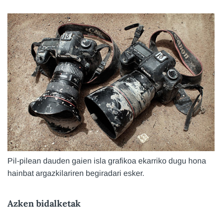
Pil-pilean dauden gaien isla grafikoa ekarriko dugu hona
hainbat argazkilariren begiradari esker.
Azken bidalketak