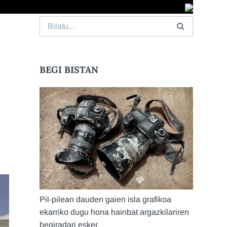
Search
for:
BEGI BISTAN
Pil-pilean dauden gaien isla grafikoa
ekarriko dugu hona hainbat argazkilariren
begiradari esker.