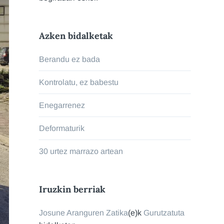
Azken bidalketak
Berandu ez bada
Kontrolatu, ez babestu
Enegarrenez
Deformaturik
30 urtez marrazo artean
Iruzkin berriak
Josune Aranguren Zatika
(e)k
Gurutzatuta