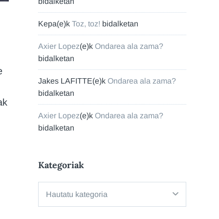
bidalketan
Kepa
(e)k
Toz, toz!
bidalketan
Axier Lopez
(e)k
Ondarea ala zama?
bidalketan
e
Jakes LAFITTE
(e)k
Ondarea ala zama?
bidalketan
ak
Axier Lopez
(e)k
Ondarea ala zama?
bidalketan
Kategoriak
Kategoriak