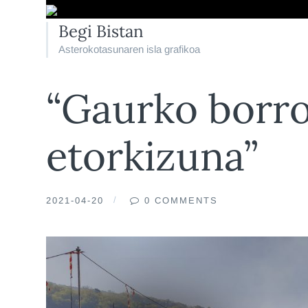
Begi Bistan
Asterokotasunaren isla grafikoa
“Gaurko borro
etorkizuna”
2021-04-20
0 COMMENTS