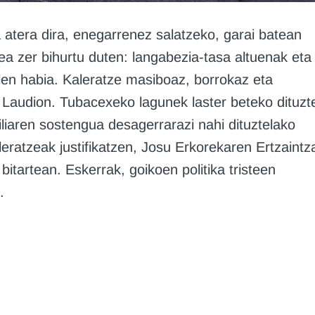
atera dira, enegarrenez salatzeko, garai batean
a zer bihurtu duten: langabezia-tasa altuenak eta
len habia. Kaleratze masiboaz, borrokaz eta
 Laudion. Tubacexeko lagunek laster beteko dituzt
liaren sostengua desagerrarazi nahi dituztelako
leratzeak justifikatzen, Josu Erkorekaren Ertzaintz
bitartean. Eskerrak, goikoen politika tristeen
.