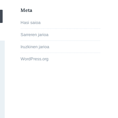
Meta
Hasi saioa
Sarreren jarioa
Iruzkinen jarioa
WordPress.org