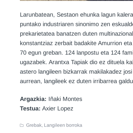
Larunbatean, Sestaon ehunka lagun kalera 
puntako industriaren sinonimo zen eskualde
prekarietatea banatzen duten multinaziona
konstantziaz zerbait badakite Amurrion eta
70 egun greban. 124 lanpostu eta 124 fami
ugazabek. Arantxa Tapiak dio ez dituela ka
astero langileen bizkarrak makilakadez josi 
aurrean, langileek ez duten irribarrea galdu
Argazkia:
Iñaki Montes
Testua:
Axier Lopez
Grebak
,
Langileen borroka