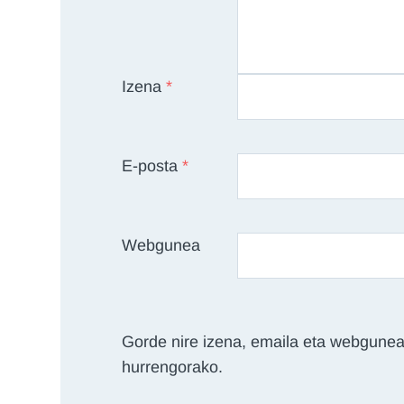
Izena
*
E-posta
*
Webgunea
Gorde nire izena, emaila eta webgunea
hurrengorako.