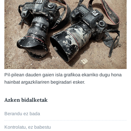
Pil-pilean dauden gaien isla grafikoa ekarriko dugu hona
hainbat argazkilariren begiradari esker.
Azken bidalketak
Berandu ez bada
Kontrolatu, ez babestu