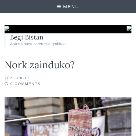
MENU
Begi Bistan
Asterokotasunaren isla grafikoa
Nork zainduko?
2021-08-12
0 COMMENTS