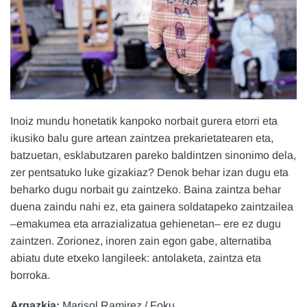
Inoiz mundu honetatik kanpoko norbait gurera etorri eta
ikusiko balu gure artean zaintzea prekarietatearen eta,
batzuetan, esklabutzaren pareko baldintzen sinonimo dela,
zer pentsatuko luke gizakiaz? Denok behar izan dugu eta
beharko dugu norbait gu zaintzeko. Baina zaintza behar
duena zaindu nahi ez, eta gainera soldatapeko zaintzailea
–emakumea eta arrazializatua gehienetan– ere ez dugu
zaintzen. Zorionez, inoren zain egon gabe, alternatiba
abiatu dute etxeko langileek: antolaketa, zaintza eta
borroka.
Argazkia:
Marisol Ramirez / Foku