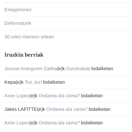
Enegarrenez
Deformaturik
30 urtez marrazo artean
Iruzkin berriak
Josune Aranguren Zatika
(e)k
Gurutzatuta
bidalketan
Kepa
(e)k
Toz, toz!
bidalketan
Axier Lopez
(e)k
Ondarea ala zama?
bidalketan
Jakes LAFITTE
(e)k
Ondarea ala zama?
bidalketan
Axier Lopez
(e)k
Ondarea ala zama?
bidalketan