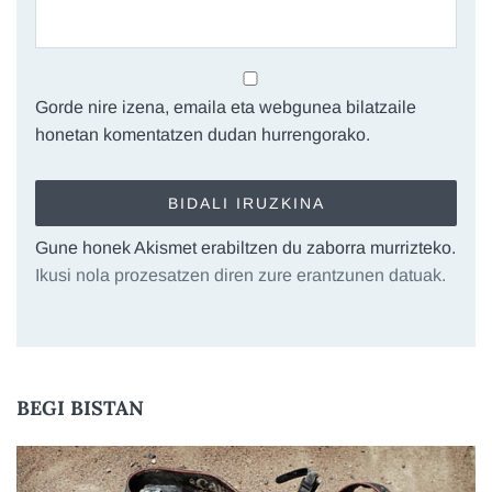
Gorde nire izena, emaila eta webgunea bilatzaile
honetan komentatzen dudan hurrengorako.
Gune honek Akismet erabiltzen du zaborra murrizteko.
Ikusi nola prozesatzen diren zure erantzunen datuak.
BEGI BISTAN