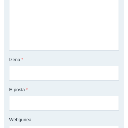
Izena
*
E-posta
*
Webgunea