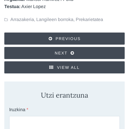
Testua:
Axier Lopez
Arrazakeria
,
Langileen borroka
,
Prekarietatea
PREVIOUS
NEXT
VIEW ALL
Utzi erantzuna
Iruzkina
*