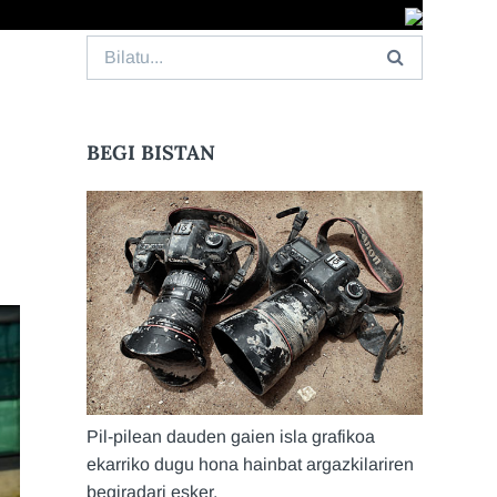
Search
for:
BEGI BISTAN
Pil-pilean dauden gaien isla grafikoa
ekarriko dugu hona hainbat argazkilariren
begiradari esker.