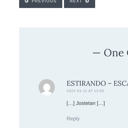
PREVIOUS
NEXT
One
ESTIRANDO – ES
2022-01-11 AT 13:50
[…] Jostetan […]
Reply