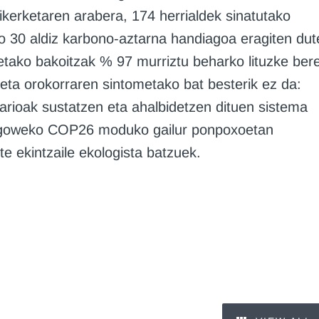
ikerketaren arabera, 174 herrialdek sinatutako
 30 aldiz karbono-aztarna handiagoa eragiten dut
etako bakoitzak % 97 murriztu beharko lituzke ber
eta orokorraren sintometako bat besterik ez da:
darioak sustatzen eta ahalbidetzen dituen sistema
lasgoweko COP26 moduko gailur ponpoxoetan
te ekintzaile ekologista batzuek.