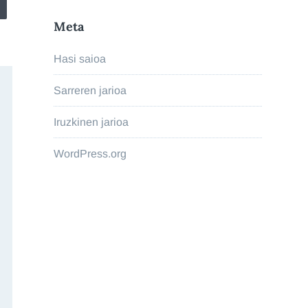
Meta
Hasi saioa
Sarreren jarioa
Iruzkinen jarioa
WordPress.org