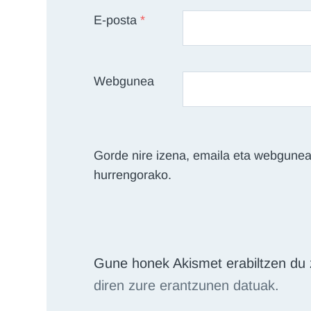
E-posta
*
Webgunea
Gorde nire izena, emaila eta webgunea
hurrengorako.
Gune honek Akismet erabiltzen du 
diren zure erantzunen datuak.