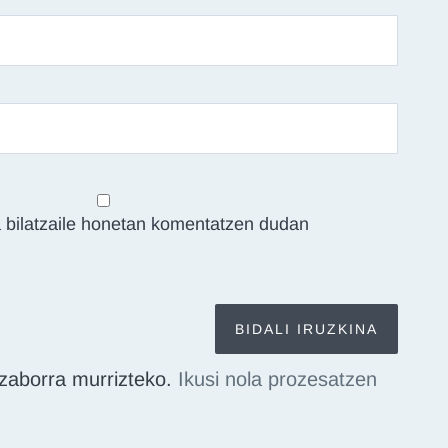
 bilatzaile honetan komentatzen dudan
zaborra murrizteko.
Ikusi nola prozesatzen