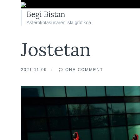
Begi Bistan
Asterokotasunaren isla grafikoa
Jostetan
2021-11-09
ONE COMMENT