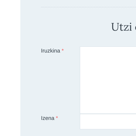
Utzi
Iruzkina
*
Izena
*