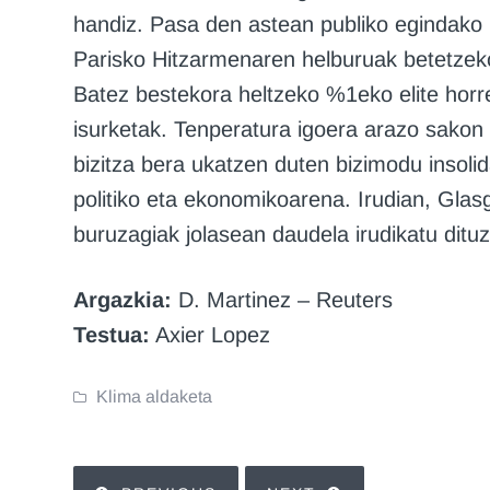
handiz. Pasa den astean publiko egindako 
Parisko Hitzarmenaren helburuak betetzeko
Batez bestekora heltzeko %1eko elite horr
isurketak. Tenperatura igoera arazo sakon 
bizitza bera ukatzen duten bizimodu insoli
politiko eta ekonomikoarena. Irudian, G
buruzagiak jolasean daudela irudikatu dituz
Argazkia:
D. Martinez – Reuters
Testua:
Axier Lopez
Klima aldaketa