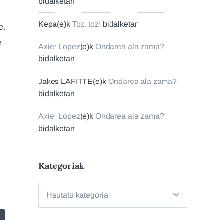
bidalketan
Kepa
(e)k
Toz, toz!
bidalketan
e.
e
Axier Lopez
(e)k
Ondarea ala zama?
bidalketan
Jakes LAFITTE
(e)k
Ondarea ala zama?
bidalketan
Axier Lopez
(e)k
Ondarea ala zama?
bidalketan
Kategoriak
Kategoriak