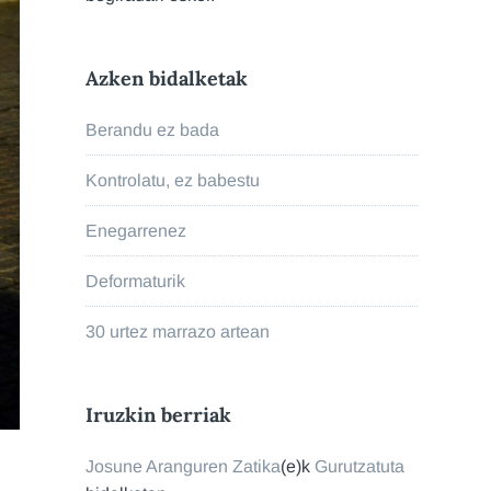
Azken bidalketak
Berandu ez bada
Kontrolatu, ez babestu
Enegarrenez
Deformaturik
30 urtez marrazo artean
Iruzkin berriak
Josune Aranguren Zatika
(e)k
Gurutzatuta