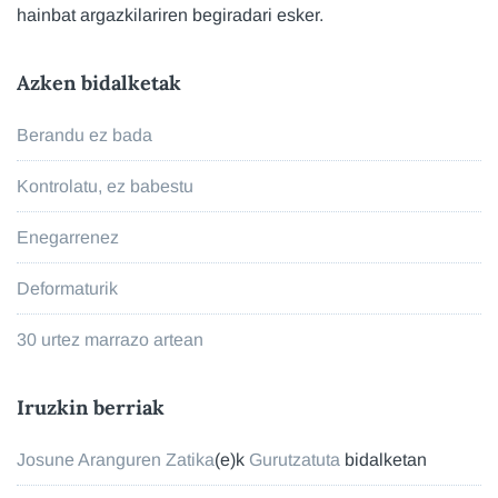
hainbat argazkilariren begiradari esker.
Azken bidalketak
Berandu ez bada
Kontrolatu, ez babestu
Enegarrenez
Deformaturik
30 urtez marrazo artean
Iruzkin berriak
Josune Aranguren Zatika
(e)k
Gurutzatuta
bidalketan