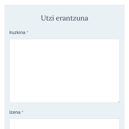
Utzi erantzuna
Iruzkina
*
Izena
*