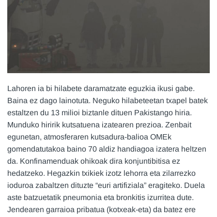
Lahoren ia bi hilabete daramatzate eguzkia ikusi gabe.
Baina ez dago lainotuta. Neguko hilabeteetan txapel batek
estaltzen du 13 milioi biztanle dituen Pakistango hiria.
Munduko hiririk kutsatuena izatearen prezioa. Zenbait
egunetan, atmosferaren kutsadura-balioa OMEk
gomendatutakoa baino 70 aldiz handiagoa izatera heltzen
da. Konfinamenduak ohikoak dira konjuntibitisa ez
hedatzeko. Hegazkin txikiek izotz lehorra eta zilarrezko
ioduroa zabaltzen dituzte “euri artifiziala” eragiteko. Duela
aste batzuetatik pneumonia eta bronkitis izurritea dute.
Jendearen garraioa pribatua (kotxeak-eta) da batez ere