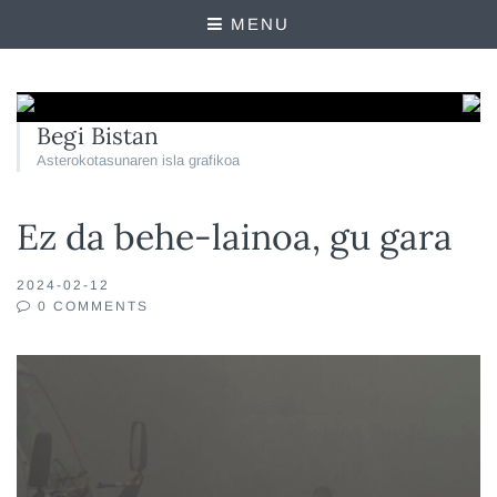
MENU
Begi Bistan
Asterokotasunaren isla grafikoa
Ez da behe-lainoa, gu gara
2024-02-12
0 COMMENTS