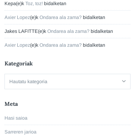
Kepa
(e)k
Toz, toz!
bidalketan
Axier Lopez
(e)k
Ondarea ala zama?
bidalketan
Jakes LAFITTE
(e)k
Ondarea ala zama?
bidalketan
Axier Lopez
(e)k
Ondarea ala zama?
bidalketan
Kategoriak
Kategoriak
Meta
Hasi saioa
Sarreren jarioa