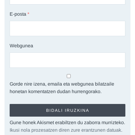
E-posta
*
Webgunea
Gorde nire izena, emaila eta webgunea bilatzaile
honetan komentatzen dudan hurrengorako.
Gune honek Akismet erabiltzen du zaborra murrizteko.
Ikusi nola prozesatzen diren zure erantzunen datuak.