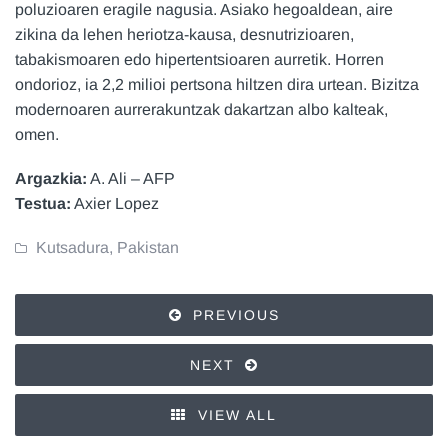
poluzioaren eragile nagusia. Asiako hegoaldean, aire
zikina da lehen heriotza-kausa, desnutrizioaren,
tabakismoaren edo hipertentsioaren aurretik. Horren
ondorioz, ia 2,2 milioi pertsona hiltzen dira urtean. Bizitza
modernoaren aurrerakuntzak dakartzan albo kalteak,
omen.
Argazkia:
A. Ali – AFP
Testua:
Axier Lopez
Kutsadura
,
Pakistan
PREVIOUS
NEXT
VIEW ALL