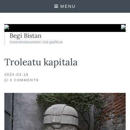
MENU
Begi Bistan
Asterokotasunaren isla grafikoa
Troleatu kapitala
2024-03-18
0 COMMENTS