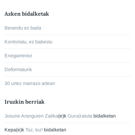
Azken bidalketak
Berandu ez bada
Kontrolatu, ez babestu
Enegarrenez
Deformaturik
30 urtez marrazo artean
Iruzkin berriak
Josune Aranguren Zatika
(e)k
Gurutzatuta
bidalketan
Kepa
(e)k
Toz, toz!
bidalketan