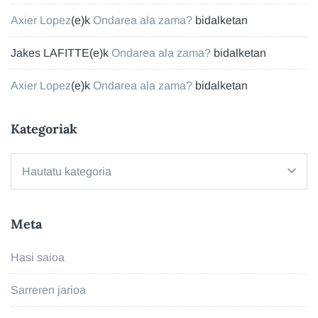
Axier Lopez
(e)k
Ondarea ala zama?
bidalketan
Jakes LAFITTE
(e)k
Ondarea ala zama?
bidalketan
Axier Lopez
(e)k
Ondarea ala zama?
bidalketan
Kategoriak
Kategoriak
Meta
Hasi saioa
Sarreren jarioa