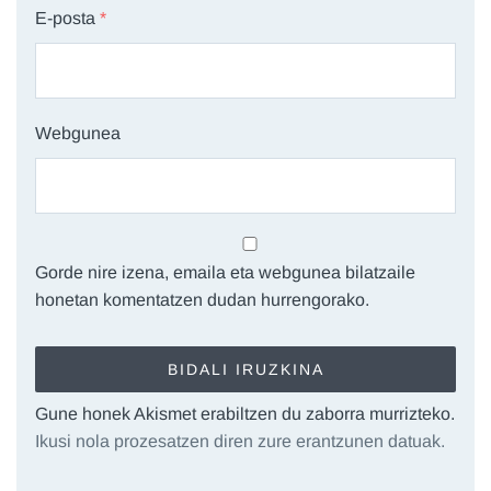
E-posta
*
Webgunea
Gorde nire izena, emaila eta webgunea bilatzaile
honetan komentatzen dudan hurrengorako.
Gune honek Akismet erabiltzen du zaborra murrizteko.
Ikusi nola prozesatzen diren zure erantzunen datuak.