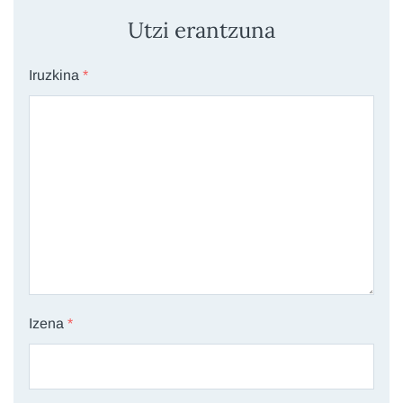
Utzi erantzuna
Iruzkina
*
Izena
*