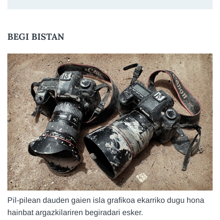
BEGI BISTAN
Pil-pilean dauden gaien isla grafikoa ekarriko dugu hona
hainbat argazkilariren begiradari esker.