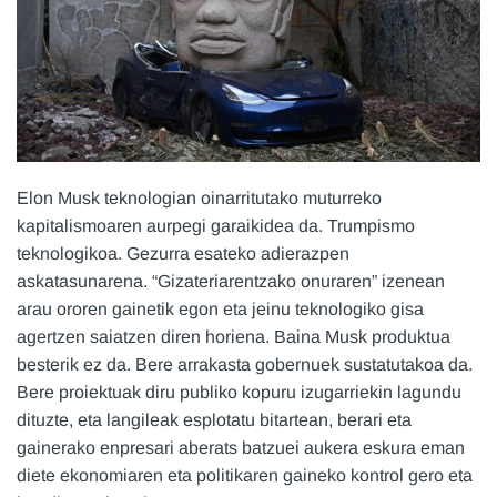
Elon Musk teknologian oinarritutako muturreko
kapitalismoaren aurpegi garaikidea da. Trumpismo
teknologikoa. Gezurra esateko adierazpen
askatasunarena. “Gizateriarentzako onuraren” izenean
arau ororen gainetik egon eta jeinu teknologiko gisa
agertzen saiatzen diren horiena. Baina Musk produktua
besterik ez da. Bere arrakasta gobernuek sustatutakoa da.
Bere proiektuak diru publiko kopuru izugarriekin lagundu
dituzte, eta langileak esplotatu bitartean, berari eta
gainerako enpresari aberats batzuei aukera eskura eman
diete ekonomiaren eta politikaren gaineko kontrol gero eta