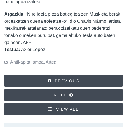
handiagoa izateko.
Argazkia:
“Nire ideia pieza bat egitea zen Musk eta berak
ordezkatzen duena troleatzeko”, dio Chavis Mármol artista
mexikarrak artelanaz: berak zizelkatu duen bederatzi
tonako olmeken buru bat, gama altuko Tesla auto baten
gainean. AFP
Testua:
Axier Lopez
Antikapitalismoa
,
Artea
PREVIOUS
NEXT
VIEW ALL