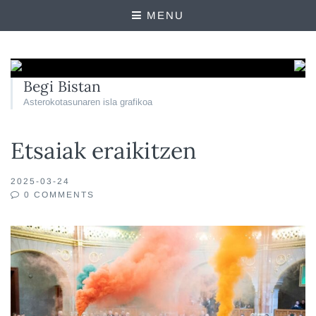
MENU
Begi Bistan
Asterokotasunaren isla grafikoa
Etsaiak eraikitzen
2025-03-24
0 COMMENTS