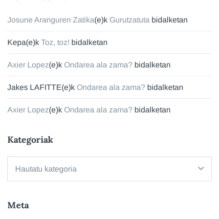
Josune Aranguren Zatika
(e)k
Gurutzatuta
bidalketan
Kepa
(e)k
Toz, toz!
bidalketan
Axier Lopez
(e)k
Ondarea ala zama?
bidalketan
Jakes LAFITTE
(e)k
Ondarea ala zama?
bidalketan
Axier Lopez
(e)k
Ondarea ala zama?
bidalketan
Kategoriak
Kategoriak
Meta