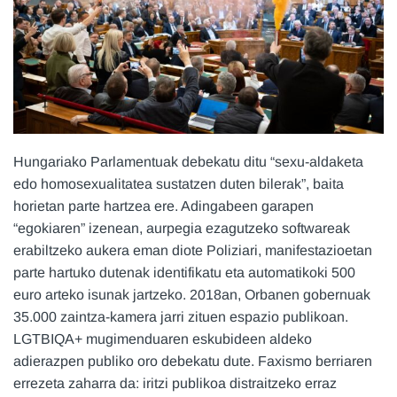
Hungariako Parlamentuak debekatu ditu “sexu-aldaketa
edo homosexualitatea sustatzen duten bilerak”, baita
horietan parte hartzea ere. Adingabeen garapen
“egokiaren” izenean, aurpegia ezagutzeko softwareak
erabiltzeko aukera eman diote Poliziari, manifestazioetan
parte hartuko dutenak identifikatu eta automatikoki 500
euro arteko isunak jartzeko. 2018an, Orbanen gobernuak
35.000 zaintza-kamera jarri zituen espazio publikoan.
LGTBIQA+ mugimenduaren eskubideen aldeko
adierazpen publiko oro debekatu dute. Faxismo berriaren
errezeta zaharra da: iritzi publikoa distraitzeko erraz