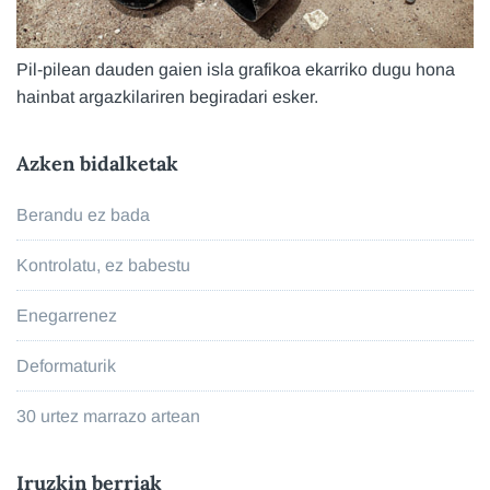
Pil-pilean dauden gaien isla grafikoa ekarriko dugu hona
hainbat argazkilariren begiradari esker.
Azken bidalketak
Berandu ez bada
Kontrolatu, ez babestu
Enegarrenez
Deformaturik
30 urtez marrazo artean
Iruzkin berriak