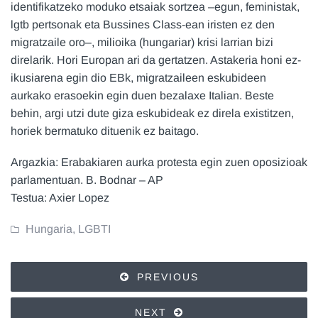
identifikatzeko moduko etsaiak sortzea –egun, feministak,
lgtb pertsonak eta Bussines Class-ean iristen ez den
migratzaile oro–, milioika (hungariar) krisi larrian bizi
direlarik. Hori Europan ari da gertatzen. Astakeria honi ez-
ikusiarena egin dio EBk, migratzaileen eskubideen
aurkako erasoekin egin duen bezalaxe Italian. Beste
behin, argi utzi dute giza eskubideak ez direla existitzen,
horiek bermatuko dituenik ez baitago.
Argazkia: Erabakiaren aurka protesta egin zuen oposizioak
parlamentuan. B. Bodnar – AP
Testua: Axier Lopez
Hungaria
,
LGBTI
PREVIOUS
NEXT