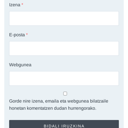
Izena
*
E-posta
*
Webgunea
Gorde nire izena, emaila eta webgunea bilatzaile
honetan komentatzen dudan hurrengorako.