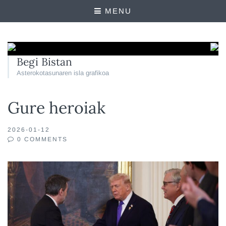
MENU
Begi Bistan
Asterokotasunaren isla grafikoa
Gure heroiak
2026-01-12
0 COMMENTS