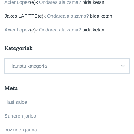
Axier Lopez
(e)k
Ondarea ala zama?
bidalketan
Jakes LAFITTE
(e)k
Ondarea ala zama?
bidalketan
Axier Lopez
(e)k
Ondarea ala zama?
bidalketan
Kategoriak
Kategoriak
Meta
Hasi saioa
Sarreren jarioa
Iruzkinen jarioa