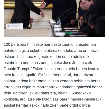
100 pertsona hil, beste hainbeste zauritu, presidentea
bahitu eta giza eskubide eta nazioarteko arau oro urratu
ostean, historiarako geratuko den eraso odoltsutik
astebetera ondokoa zuen esateko Josu Jon Imazek
Donald Trumpi: “Eskerrik asko Venezuela hobea izateko
atea irekitzeagatik”. EAJko lehendakari, Jaurlaritzaren
sailburu edota bozeramaile izan zenean behin eta berriz
errepikatu zigun zumarragarrak indarkeria gaitzetsi behar
dela, datorren lekutik datorrela, baina… Amerikako
konkista, arpilatze eta kolonizazioaren hasiera-hasieratik
euskal herritar askok hartu zuen parte orduko indar