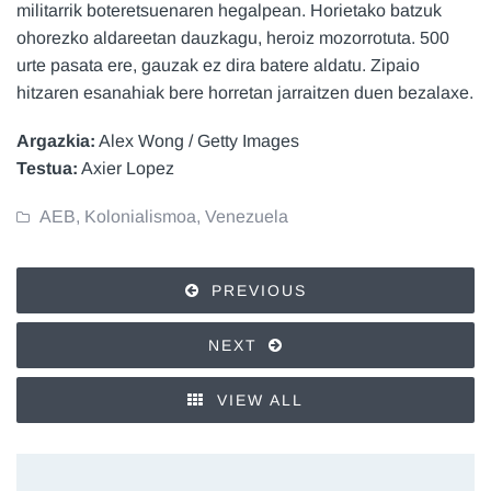
militarrik boteretsuenaren hegalpean. Horietako batzuk
ohorezko aldareetan dauzkagu, heroiz mozorrotuta. 500
urte pasata ere, gauzak ez dira batere aldatu. Zipaio
hitzaren esanahiak bere horretan jarraitzen duen bezalaxe.
Argazkia:
Alex Wong / Getty Images
Testua:
Axier Lopez
AEB
,
Kolonialismoa
,
Venezuela
PREVIOUS
NEXT
VIEW ALL