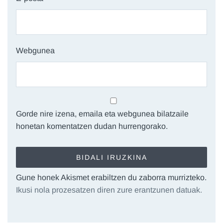
Webgunea
Gorde nire izena, emaila eta webgunea bilatzaile
honetan komentatzen dudan hurrengorako.
Gune honek Akismet erabiltzen du zaborra murrizteko.
Ikusi nola prozesatzen diren zure erantzunen datuak.