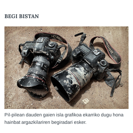
BEGI BISTAN
Pil-pilean dauden gaien isla grafikoa ekarriko dugu hona
hainbat argazkilariren begiradari esker.