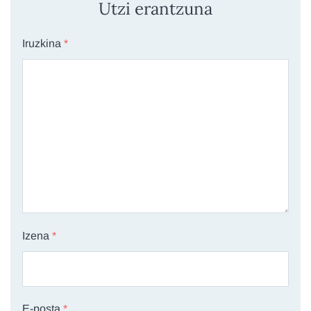
Utzi erantzuna
Iruzkina
*
Izena
*
E-posta
*