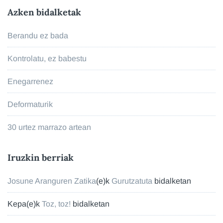
Azken bidalketak
Berandu ez bada
Kontrolatu, ez babestu
Enegarrenez
Deformaturik
30 urtez marrazo artean
Iruzkin berriak
Josune Aranguren Zatika
(e)k
Gurutzatuta
bidalketan
Kepa
(e)k
Toz, toz!
bidalketan