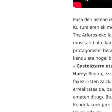
Pasa den astean i
Kulturalaren ekim
The Arlotes-eko la
musikari bat elkar
protagonistei bera
kendu eta hogei ba
– Gasteiztarra et
Harry:
Begira, ez 
faxez iristen zaiz
errealitatea da, b
ematen ditugu (hur
Koadrilakoek jarri