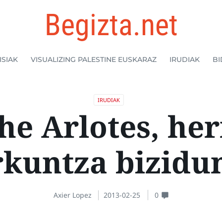
Begizta.net
ISIAK
VISUALIZING PALESTINE EUSKARAZ
IRUDIAK
BI
IRUDIAK
he Arlotes, her
rkuntza bizidu
Axier Lopez
2013-02-25
0