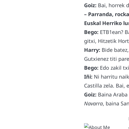
Goiz:
Bai, horrek d
– Parranda, rocka
Euskal Herriko l
Bego:
ETB1ean? Ba
gitxi, Hitzetik Ho
Harry:
Bide batez,
Gutxienez titi par
Bego:
Edo zakil txi
Iñi:
Ni harritu nai
Castilla zela. Bai,
Goiz:
Baina Araba 
Navarra
, baina Sa