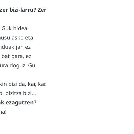
r bizi-larru? Zer
. Guk bidea
usu asko eta
nduak jan ez
 bat gara, ez
gura doguz. Gu
 bizi da, kar, kar.
, bizitza bizi…
eak ezagutzen?
na!