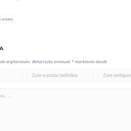
e arlotes
A
 da argitaratuko.
Beharrezko eremuak
*
markatuta daude