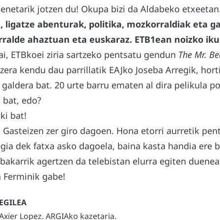
enetarik jotzen du! Okupa bizi da Aldabeko etxeetan
, ligatze abenturak, politika, mozkorraldiak eta 
urralde ahaztuan eta euskaraz. ETB1ean noizko iku
i, ETBkoei ziria sartzeko pentsatu gendun
The Mr. B
rtzera kendu dau parrillatik EAJko Joseba Arregik, hor
 galdera bat. 20 urte barru ematen al dira pelikula 
e bat, edo?
ki bat!
k Gasteizen zer giro dagoen. Hona etorri aurretik pen
 egia dek fatxa asko dagoela, baina kasta handia ere b
bakarrik agertzen da telebistan elurra egiten duene
n Ferminik gabe!
Axier Lopez. ARGIAko kazetaria.