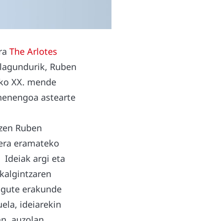
ira
The Arlotes
 lagundurik, Ruben
neko XX. mende
ehenengoa astearte
 zen Ruben
rera eramateko
 Ideiak argi eta
skalgintzaren
digute erakunde
ela, ideiarekin
an, auzolan