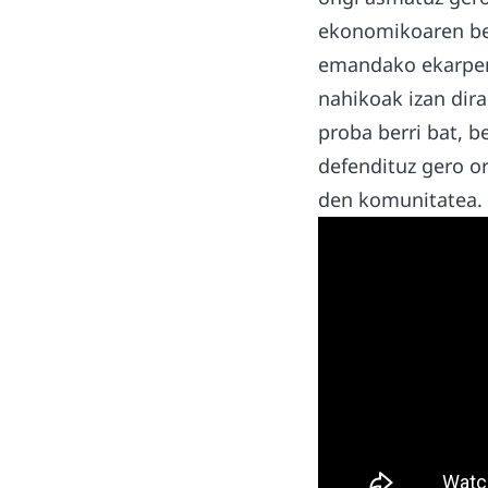
ekonomikoaren be
emandako ekarpen 
nahikoak izan dira
proba berri bat, b
defendituz gero or
den komunitatea. 