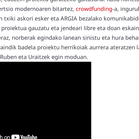
rtsio modernoaren bitartez,
crowdfunding
-a, ingur
txiki askori esker eta ARGIA bezalako komunikabid
 proiektua gauzatu eta jendeari libre eta doan eskai
eraz, norberak egindako lanean sinistu eta hura beha
aindik badela proiektu herrikoiak aurrera ateratzen 
Ruben eta Uraitzek egin moduan.