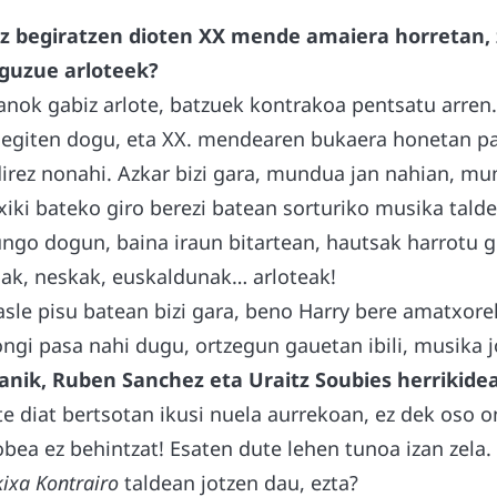
z begiratzen dioten XX mende amaiera horretan, ze
iguzue arloteek?
ok gabiz arlote, batzuek kontrakoa pentsatu arren
egiten dogu, eta XX. mendearen bukaera honetan pa
irez nonahi. Azkar bizi gara, mundua jan nahian, mu
txiki bateko giro berezi batean sorturiko musika talde
ungo dogun, baina iraun bitartean, hautsak harrotu 
oak, neskak, euskaldunak… arloteak!
sle pisu batean bizi gara, beno Harry bere amatxorekin
ngi pasa nahi dugu, ortzegun gauetan ibili, musika jo
izanik, Ruben Sanchez eta Uraitz Soubies herrikid
e diat bertsotan ikusi nuela aurrekoan, ez dek oso o
bea ez behintzat! Esaten dute lehen tunoa izan zela.
kixa Kontrairo
taldean jotzen dau, ezta?