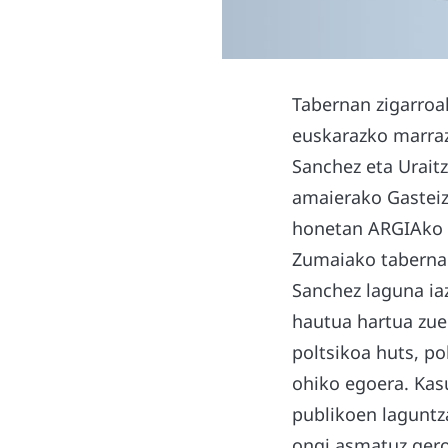
Tabernan zigarroak
euskarazko marraz
Sanchez eta Urait
amaierako Gasteiz
honetan ARGIAko
Zumaiako taberna 
Sanchez laguna ia
hautua hartua zuel
poltsikoa huts, po
ohiko egoera. Kas
publikoen laguntza
ongi asmatuz gero