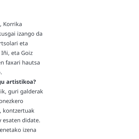
, Korrika
kusgai izango da
tsolari eta
Iñi, eta Goiz
en faxari hautsa
.
u artistikoa?
k, guri galderak
honezkero
u, kontzertuak
y esaten didate.
benetako izena