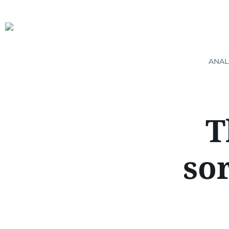
ANAL
T
so