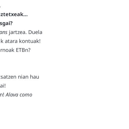
.
gaztetxeak…
sgai?
eans
jartzea. Duela
tik atara kontuak!
pornoak ETBn?
tsatzen nian hau
ai!
an!
Alava como