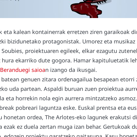
 eta kalean kontainerrak erretzen ziren garaikoak d
ki bizidunetako protagonistak. Umorez eta musikaz
z Soubies, proiektuaren egileek, elkar ezagutu zute
 hura ekarriko dute gogora. Hamar kapituluetatik l
Beranduegi saioa
n izango da ikusgai.
batean genuen zitara ordenagailua besapean etorri
zko uda partean. Aspaldi buruan zuen proiektua aur
a eta horrekin nola egin aurrera mintzatzeko asmoz.
break pobreari laguntza eske. Euskal prentsa eta eu
u honetan ordea, The Arlotes-eko lagunek erakutsi 
 ezak ez duela zertan muga izan behar. Gertukoak du
, edozein proiektu garatzeko gaitasuna. Kasu honet