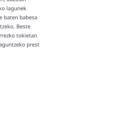
uko lagunek
e baten babesa
ntzeko. Beste
rrezko tokietan
laguntzeko prest