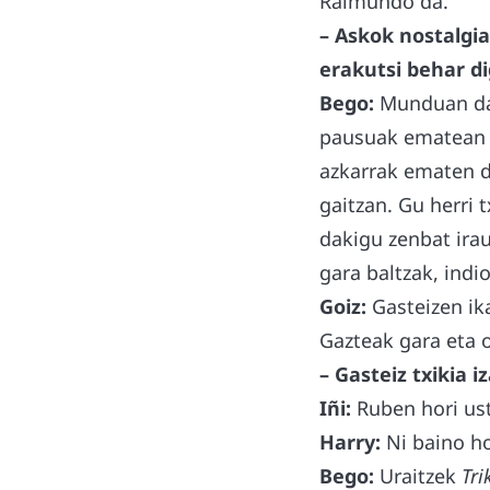
Raimundo da.
– Askok nostalgia
erakutsi behar d
Bego:
Munduan dan
pausuak ematean 
azkarrak ematen d
gaitzan. Gu herri 
dakigu zenbat ira
gara baltzak, indi
Goiz:
Gasteizen ika
Gazteak gara eta o
– Gasteiz txikia 
Iñi:
Ruben hori ust
Harry:
Ni baino ho
Bego:
Uraitzek
Tri