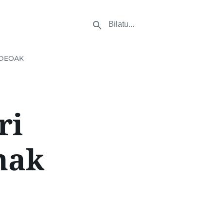
DEOAK
ri
nak