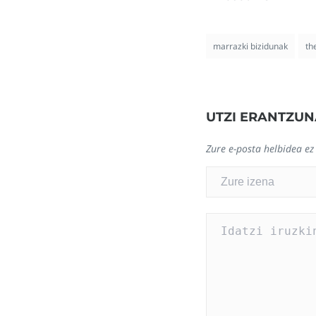
marrazki bizidunak
th
UTZI ERANTZUN
Zure e-posta helbidea ez