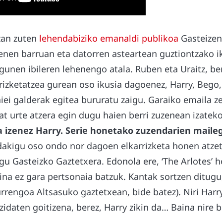
zan zuten
lehendabiziko emanaldi publikoa
Gasteizen
enen barruan eta datorren asteartean guztiontzako i
gunen ibileren lehenengo atala. Ruben eta Uraitz, ber
rizketatzea gurean oso ikusia dagoenez, Harry, Bego, 
iei galderak egitea bururatu zaigu. Garaiko emaila z
t urte atzera egin dugu haien berri zuzenean izateko
a izenez Harry. Serie honetako zuzendarien maileg
dakigu oso ondo nor dagoen elkarrizketa honen atzeti
kigu Gasteizko Gaztetxera. Edonola ere, ‘The Arlotes’ 
aina ez gara pertsonaia batzuk. Kantak sortzen ditug
rengoa Altsasuko gaztetxean, bide batez). Niri Harr
 zidaten goitizena, berez, Harry zikin da… Baina nire 