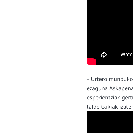
– Urtero munduko 
ezaguna Askapena. 
esperientziak ger
talde txikiak izat