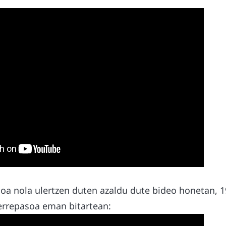
moa nola ulertzen duten azaldu dute bideo honetan, 1
 errepasoa eman bitartean: