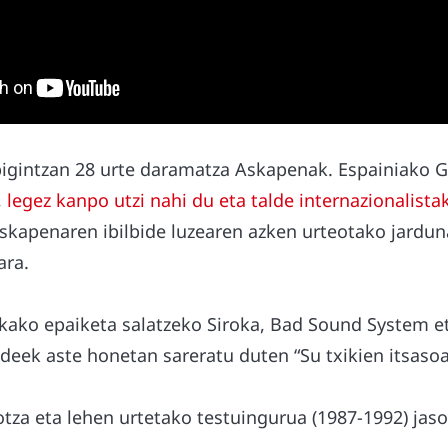
bigintzan 28 urte daramatza Askapenak. Espainiako 
,
legez kanpo utzi nahi du eta talde internazionalista
Askapenaren ibilbide luzearen azken urteotako jardu
ara.
ako epaiketa salatzeko Siroka, Bad Sound System e
deek aste honetan sareratu duten “Su txikien itsasoa
tza eta lehen urtetako testuingurua (1987-1992) jas