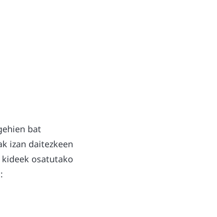
gehien bat
ak izan daitezkeen
 kideek osatutako
: