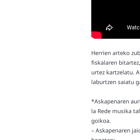
Herrien arteko zu
fiskalaren bitartez
urtez kartzelatu. 
laburtzen saiatu g
*Askapenaren aurk
la Rede musika tal
goikoa.
– Askapenaren jaio