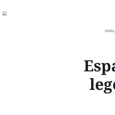
ANAL
Esp
leg