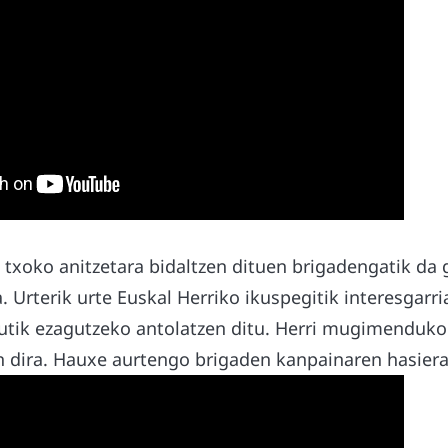
txoko anitzetara bidaltzen dituen brigadengatik da 
Urterik urte Euskal Herriko ikuspegitik interesgarri
tutik ezagutzeko antolatzen ditu. Herri mugimenduko
en dira. Hauxe aurtengo brigaden kanpainaren hasiera