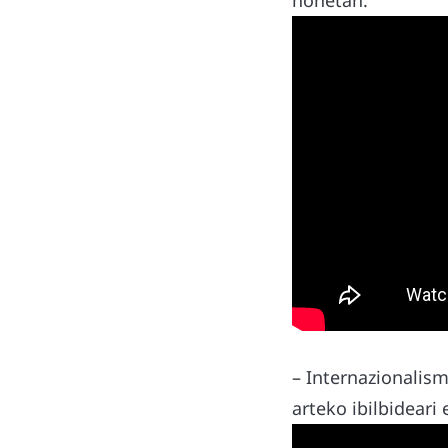
honetan:
– Internazionalis
arteko ibilbideari