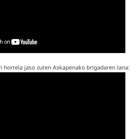
 horrela jaso zuten Askapenako brigadaren lana: