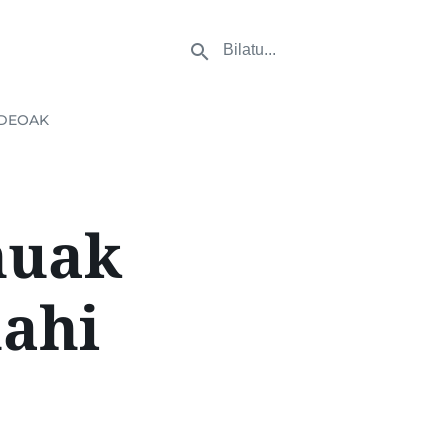
DEOAK
nuak
nahi