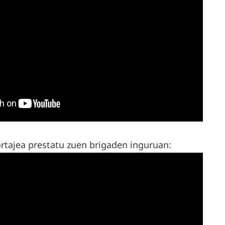
ortajea prestatu zuen brigaden inguruan: