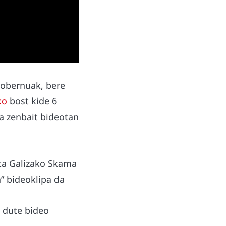
Gobernuak, bere
ko
bost kide 6
na zenbait bideotan
ta Galizako Skama
” bideoklipa da
o dute bideo