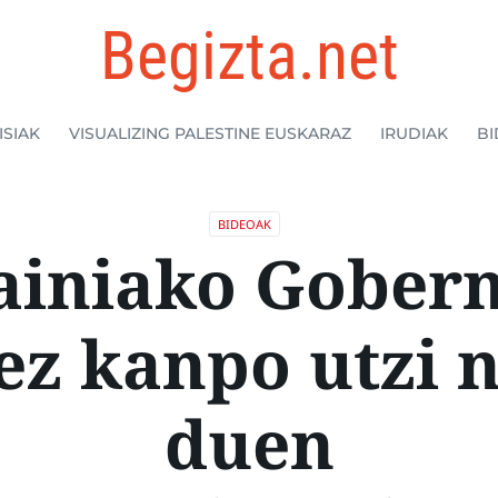
Begizta.net
ISIAK
VISUALIZING PALESTINE EUSKARAZ
IRUDIAK
BI
BIDEOAK
ainiako Gober
ez kanpo utzi 
duen