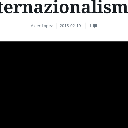
ternazionalis
Axier Lopez
2015-02-19
1