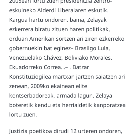
2005ean lortu zuen presidentzia zentro-
eskuineko Alderdi Liberalaren eskutik.
Kargua hartu ondoren, baina, Zelayak
ezkerrera biratu zituen haren politikak,
orduan Amerikan sortzen ari ziren ezkerreko
gobernuekin bat eginez– Brasilgo Lula,
Venezuelako Chávez, Boliviako Morales,
Ekuadorreko Correa…– . Batzar
Konstituziogilea martxan jartzen saiatzen ari
zenean, 2009ko ekainean elite
kontserbadoreak, armada lagun, Zelaya
boteretik kendu eta herrialdetik kanporatzea
lortu zuen.
Justizia poetikoa dirudi 12 urteren ondoren,