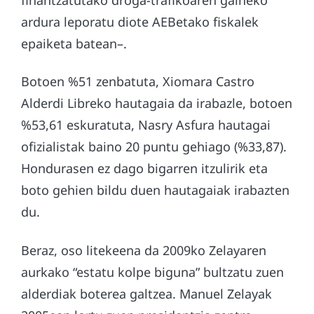
finantzatutako droga-trafikoaren gaineko
ardura leporatu diote AEBetako fiskalek
epaiketa batean–.
Botoen %51 zenbatuta, Xiomara Castro
Alderdi Libreko hautagaia da irabazle, botoen
%53,61 eskuratuta, Nasry Asfura hautagai
ofizialistak baino 20 puntu gehiago (%33,87).
Hondurasen ez dago bigarren itzulirik eta
boto gehien bildu duen hautagaiak irabazten
du.
Beraz, oso litekeena da 2009ko Zelayaren
aurkako “estatu kolpe biguna” bultzatu zuen
alderdiak boterea galtzea. Manuel Zelayak