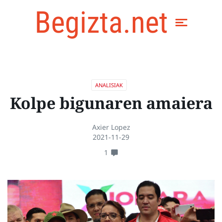
Begizta.net
ANALISIAK
Kolpe bigunaren amaiera
Axier Lopez
2021-11-29
1