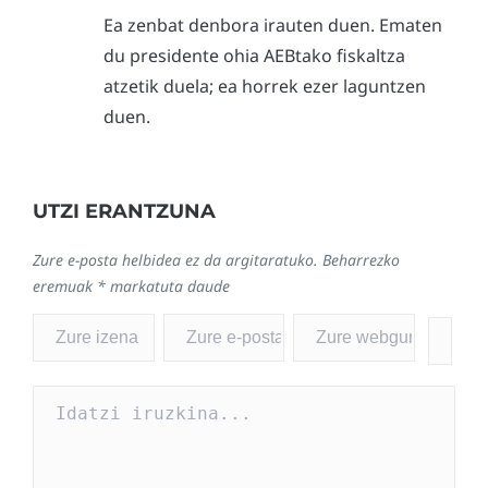
Ea zenbat denbora irauten duen. Ematen
du presidente ohia AEBtako fiskaltza
atzetik duela; ea horrek ezer laguntzen
duen.
UTZI ERANTZUNA
Zure e-posta helbidea ez da argitaratuko.
Beharrezko
eremuak
*
markatuta daude