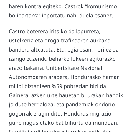
haren kontra egiteko, Castrok “komunismo
bolibartarra” inportatu nahi duela esanez.
Castro boterera iritsiko da lapurreta,
ustelkeria eta droga-trafikoaren aurkako
bandera altxatuta. Eta, egia esan, hori ez da
izango zuzendu beharko lukeen egiturazko
arazo bakarra. Unibertsitate Nazional
Autonomoaren arabera, Hondurasko hamar
milioi biztanleen %59 pobrezian bizi da.
Gainera, azken urte hauetan bi urakan handik
jo dute herrialdea, eta pandemiak ondorio
gogorrak eragin ditu. Honduras migrazio-
gune nagusietako bat bihurtu da munduan.
Ia milioi erdi hondurastarrek etxetik alde