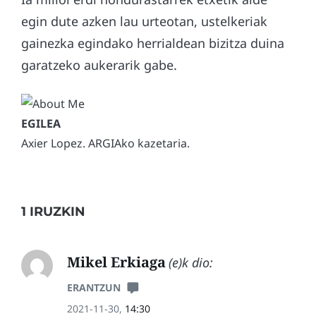
egin dute azken lau urteotan, ustelkeriak
gainezka egindako herrialdean bizitza duina
garatzeko aukerarik gabe.
Axier Lopez. ARGIAko kazetaria.
1 IRUZKIN
Mikel Erkiaga
(e)k dio:
ERANTZUN
2021-11-30,
14:30