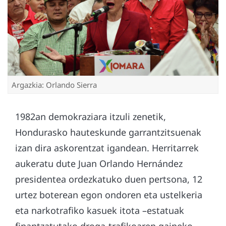
Argazkia: Orlando Sierra
1982an demokraziara itzuli zenetik,
Hondurasko hauteskunde garrantzitsuenak
izan dira askorentzat igandean. Herritarrek
aukeratu dute Juan Orlando Hernández
presidentea ordezkatuko duen pertsona, 12
urtez boterean egon ondoren eta ustelkeria
eta narkotrafiko kasuek itota –estatuak