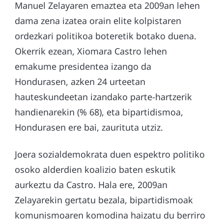
Manuel Zelayaren emaztea eta 2009an lehen
dama zena izatea orain elite kolpistaren
ordezkari politikoa boteretik botako duena.
Okerrik ezean, Xiomara Castro lehen
emakume presidentea izango da
Hondurasen, azken 24 urteetan
hauteskundeetan izandako parte-hartzerik
handienarekin (% 68), eta bipartidismoa,
Hondurasen ere bai, zaurituta utziz.
Joera sozialdemokrata duen espektro politiko
osoko alderdien koalizio baten eskutik
aurkeztu da Castro. Hala ere, 2009an
Zelayarekin gertatu bezala, bipartidismoak
komunismoaren komodina haizatu du berriro