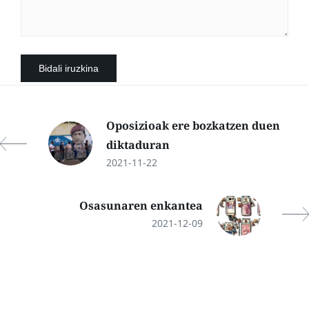
Oposizioak ere bozkatzen duen
diktaduran
2021-11-22
Osasunaren enkantea
2021-12-09