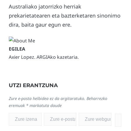
Australiako jatorrizko herriak
prekarietatearen eta bazterketaren sinonimo
dira, baita gaur egun ere.
Axier Lopez. ARGIAko kazetaria.
UTZI ERANTZUNA
Zure e-posta helbidea ez da argitaratuko.
Beharrezko
eremuak
*
markatuta daude