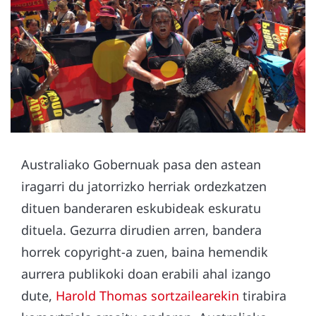
Australiako Gobernuak pasa den astean
iragarri du jatorrizko herriak ordezkatzen
dituen banderaren eskubideak eskuratu
dituela. Gezurra dirudien arren, bandera
horrek copyright-a zuen, baina hemendik
aurrera publikoki doan erabili ahal izango
dute,
Harold Thomas sortzailearekin
tirabira