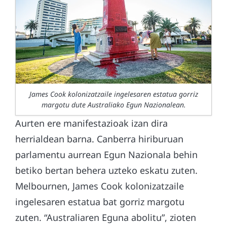
James Cook kolonizatzaile ingelesaren estatua gorriz
margotu dute Australiako Egun Nazionalean.
Aurten ere manifestazioak izan dira
herrialdean barna. Canberra hiriburuan
parlamentu aurrean Egun Nazionala behin
betiko bertan behera uzteko eskatu zuten.
Melbournen, James Cook kolonizatzaile
ingelesaren estatua bat gorriz margotu
zuten. “Australiaren Eguna abolitu”, zioten