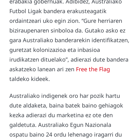
erabakia gobernuak. Adibidez, Australiako
Futbol Ligak bandera erakusteagatik
ordaintzeari uko egin zion. “Gure herriaren
biziraupenaren sinboloa da. Gutako asko ez
gara Australiako banderarekin identifikatzen,
guretzat kolonizazioa eta inbasioa
irudikatzen dituelako”, adierazi dute bandera
askatzeko lanean ari zen
Free the Flag
taldeko kideek.
Australiako indigenek oro har pozik hartu
dute aldaketa, baina batek baino gehiagok
kezka adierazi du marketina ez ote den
galdetuta. Australiako Egun Nazionala
ospatu baino 24 ordu lehenago iragarri du