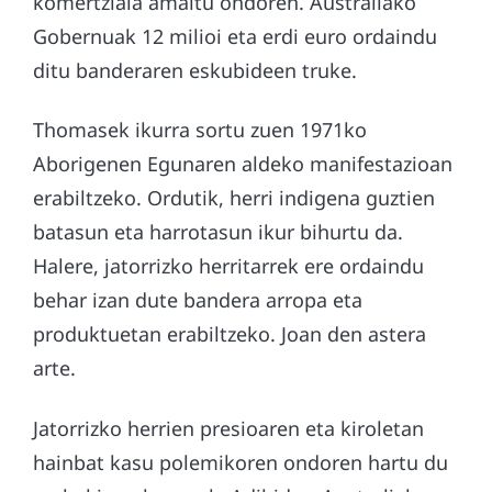
komertziala amaitu ondoren. Australiako
Gobernuak 12 milioi eta erdi euro ordaindu
ditu banderaren eskubideen truke.
Thomasek ikurra sortu zuen 1971ko
Aborigenen Egunaren aldeko manifestazioan
erabiltzeko. Ordutik, herri indigena guztien
batasun eta harrotasun ikur bihurtu da.
Halere, jatorrizko herritarrek ere ordaindu
behar izan dute bandera arropa eta
produktuetan erabiltzeko. Joan den astera
arte.
Jatorrizko herrien presioaren eta kiroletan
hainbat kasu polemikoren ondoren hartu du