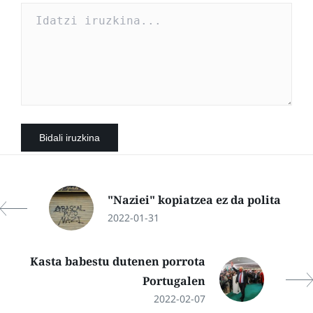
"Naziei" kopiatzea ez da polita
2022-01-31
Kasta babestu dutenen porrota
Portugalen
2022-02-07