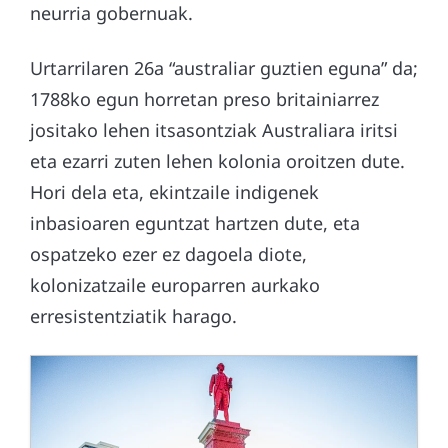
neurria gobernuak.
Urtarrilaren 26a “australiar guztien eguna” da;
1788ko egun horretan preso britainiarrez
jositako lehen itsasontziak Australiara iritsi
eta ezarri zuten lehen kolonia oroitzen dute.
Hori dela eta, ekintzaile indigenek
inbasioaren eguntzat hartzen dute, eta
ospatzeko ezer ez dagoela diote,
kolonizatzaile europarren aurkako
erresistentziatik harago.