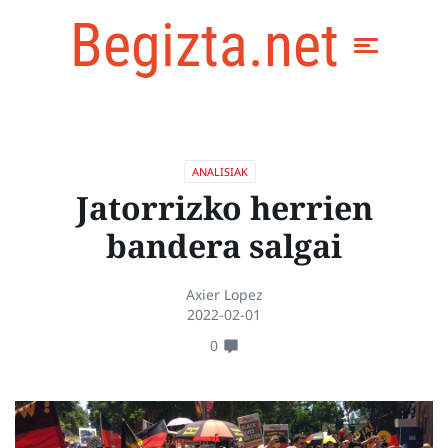
Begizta.net
ANALISIAK
Jatorrizko herrien
bandera salgai
Axier Lopez
2022-02-01
0