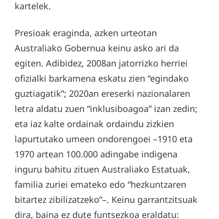
kartelek.
Presioak eraginda, azken urteotan
Australiako Gobernua keinu asko ari da
egiten. Adibidez, 2008an jatorrizko herriei
ofizialki barkamena eskatu zien “egindako
guztiagatik”; 2020an ereserki nazionalaren
letra aldatu zuen “inklusiboagoa” izan zedin;
eta iaz kalte ordainak ordaindu zizkien
lapurtutako umeen ondorengoei –1910 eta
1970 artean 100.000 adingabe indigena
inguru bahitu zituen Australiako Estatuak,
familia zuriei emateko edo “hezkuntzaren
bitartez zibilizatzeko”–. Keinu garrantzitsuak
dira, baina ez dute funtsezkoa eraldatu: