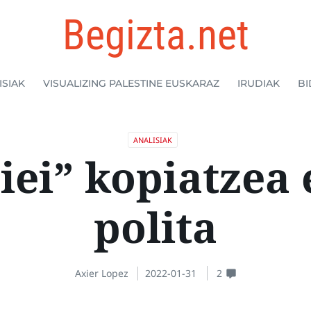
Begizta.net
ISIAK
VISUALIZING PALESTINE EUSKARAZ
IRUDIAK
BI
ANALISIAK
iei” kopiatzea 
polita
Axier Lopez
2022-01-31
2