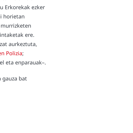
su Erkorekak ezker
ai horietan
o murrizketen
intaketak ere.
zat aurkeztuta,
en Polizia
;
pel eta enparauak–.
n gauza bat