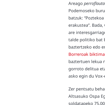
Areago
perroflauta
Podemoseko buru 
batzuk: “Poztekoa
erakustea”. Bada,
are interesgarriag
talde politiko bat
baztertzeko edo e
Borreroak biktimar
baztertuen lekua n
gorroto delitua et
asko egin du Vox-e
Zer pentsatu beha
Altsasuko Ospa Eg
soldatapeko 75.000