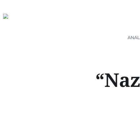
ANAL
“Naz