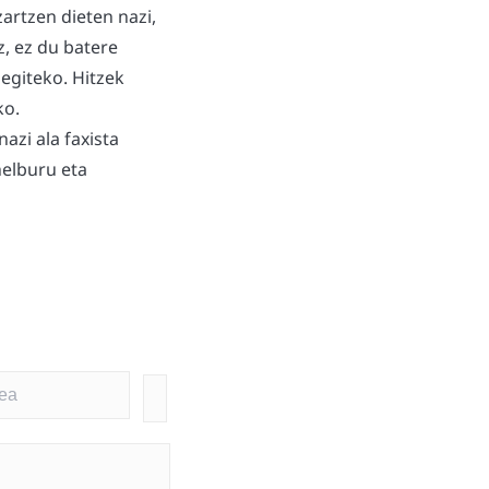
zartzen dieten nazi,
z, ez du batere
egiteko. Hitzek
ko.
azi ala faxista
helburu eta