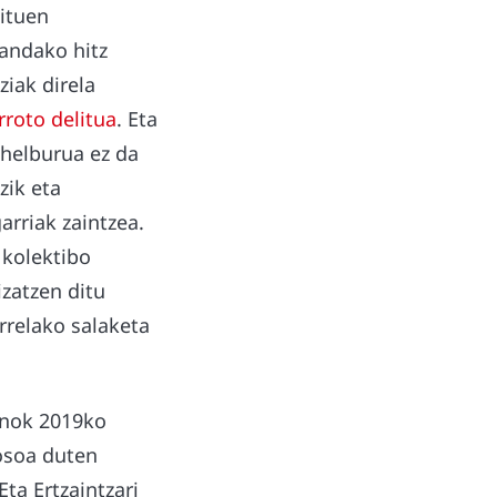
ituen
andako hitz
iak direla
rroto delitua
. Eta
 helburua ez da
zik eta
rriak zaintzea.
 kolektibo
izatzen ditu
rrelako salaketa
enok 2019ko
osoa duten
ta Ertzaintzari