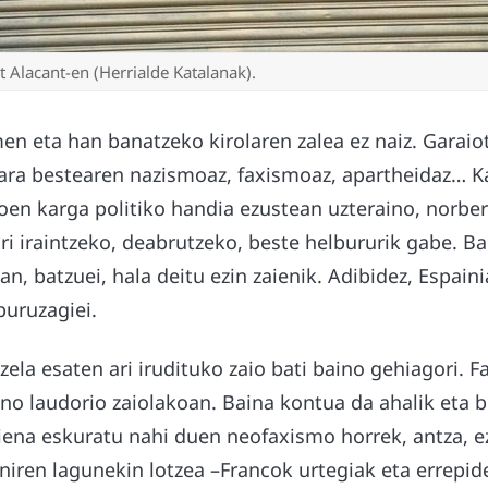
 Alacant-en (Herrialde Katalanak).
n eta han banatzeko kirolaren zalea ez naiz. Garaiot
gara bestearen nazismoaz, faxismoaz, apartheidaz… K
en karga politiko handia ezustean uzteraino, norbera
ri iraintzeko, deabrutzeko, beste helbururik gabe. Ba
an, batzuei, hala deitu ezin zaienik. Adibidez, Espaini
buruzagiei.
izela esaten ari irudituko zaio bati baino gehiagori. F
aino laudorio zaiolakoan. Baina kontua da ahalik eta b
diena eskuratu nahi duen neofaxismo horrek, antza, 
niren lagunekin lotzea –Francok urtegiak eta errepid