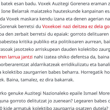
batek esan badu. Voxek Auzitegi Gorenera eraman z
Ione Belarrak maiatzeko hauteskunde kanpainan es
 da Voxek maskara kendu izana eta denen agerian naz
 Gorenak berretsi du
Voxekoei nazi deitzea ez dela go
oa den zerbait berretsi du epaiak: gorroto delituaren
 babestea kritika publiko eta politikoaren aurrean, bai
rasoak jasotzeko arriskupean dauden kolektibo zaurga
en larrua jantzi
nahi izatea ohiko defentsa da, baina
orberarentzat aldarrikatzeak erridikulizatu eta banal
a kolektibo zaurgarrien babes beharra. Horregatik ho
k. Baina, tamalez, ez dira bakarrak.
rko genuke Auzitegi Nazionaleko epaile Ismael Mor
una gorroto delitutzat jo zuenean? Legearen babes 
 kide armatuk kolektibo zaurgarria osatzen dutela? E