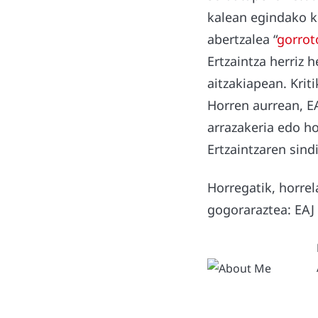
kalean egindako kr
abertzalea “
gorrot
Ertzaintza herriz 
aitzakiapean. Krit
Horren aurrean, E
arrazakeria edo 
Ertzaintzaren sind
Horregatik, horre
gogoraraztea: EAJ 