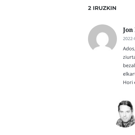
2 IRUZKIN
Jon
2022-
Ados,
ziurt
bezal
elkar
Hori 