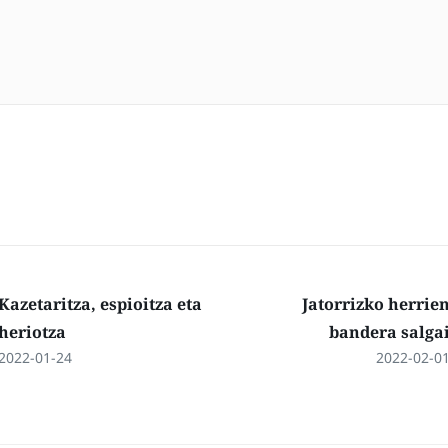
Kazetaritza, espioitza eta
Jatorrizko herrie
heriotza
bandera salga
2022-01-24
2022-02-0