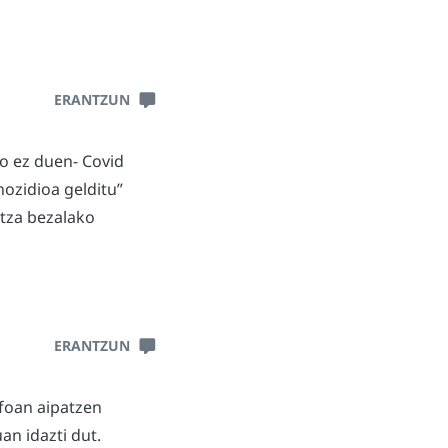
ERANTZUN
io ez duen- Covid
ozidioa gelditu”
itza bezalako
ERANTZUN
afoan aipatzen
n idazti dut.