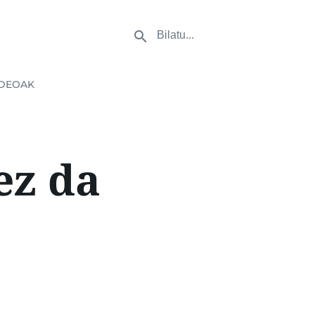
DEOAK
ez da