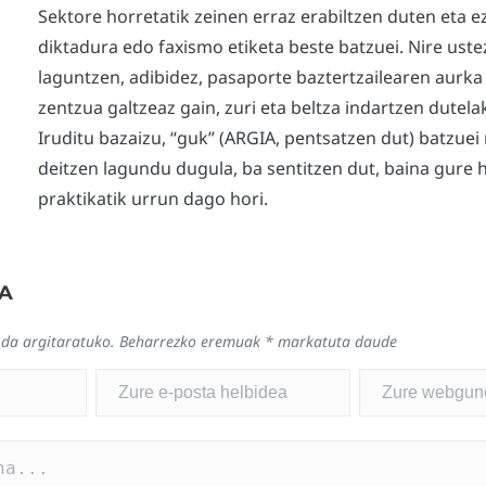
Sektore horretatik zeinen erraz erabiltzen duten eta e
diktadura edo faxismo etiketa beste batzuei. Nire uste
laguntzen, adibidez, pasaporte baztertzailearen aurka 
zentzua galtzeaz gain, zuri eta beltza indartzen dutela
Iruditu bazaizu, “guk” (ARGIA, pentsatzen dut) batzuei n
deitzen lagundu dugula, ba sentitzen dut, baina gure 
praktikatik urrun dago hori.
A
 da argitaratuko.
Beharrezko eremuak
*
markatuta daude