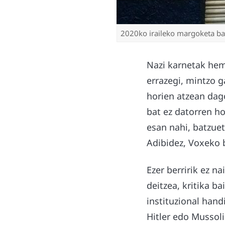
2020ko iraileko margoketa bat
Nazi karnetak heme
errazegi, mintzo 
horien atzean dago
bat ez datorren ho
esan nahi, batzuet
Adibidez, Voxeko 
Ezer berririk ez na
deitzea, kritika b
instituzional han
Hitler edo Mussoli