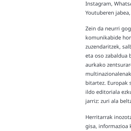
Instagram, WhatsA
Youtuberen jabea,
Zein da neurri go
komunikabide horie
zuzendaritzek, sal
eta oso zabaldua b
aurkako zentsurar
multinazionalenak
bitartez. Europak
ildo editoriala ez
jarriz: zuri ala b
Herritarrak inozot
gisa, informazioa 