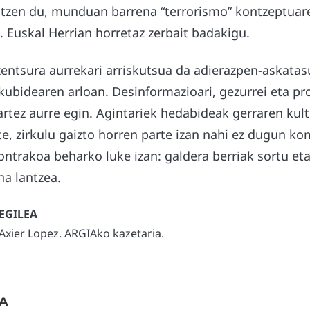
atzen du, munduan barrena “terrorismo” kontzeptuar
 Euskal Herrian horretaz zerbait badakigu.
zentsura aurrekari arriskutsua da adierazpen-askata
kubidearen arloan. Desinformazioari, gezurrei eta pr
rtez aurre egin. Agintariek hedabideak gerraren kul
te, zirkulu gaizto horren parte izan nahi ez dugun 
ontrakoa beharko luke izan: galdera berriak sortu eta
na lantzea.
Axier Lopez. ARGIAko kazetaria.
A