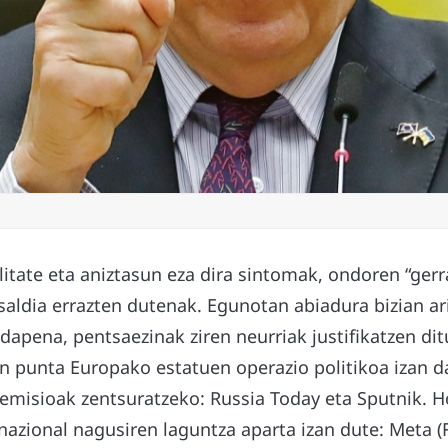
itate eta aniztasun eza dira sintomak, ondoren “ger
saldia errazten dutenak. Egunotan abiadura bizian ar
apena, pentsaezinak ziren neurriak justifikatzen di
en punta Europako estatuen operazio politikoa izan 
misioak zentsuratzeko: Russia Today eta Sputnik. H
nazional nagusiren laguntza aparta izan dute: Meta 