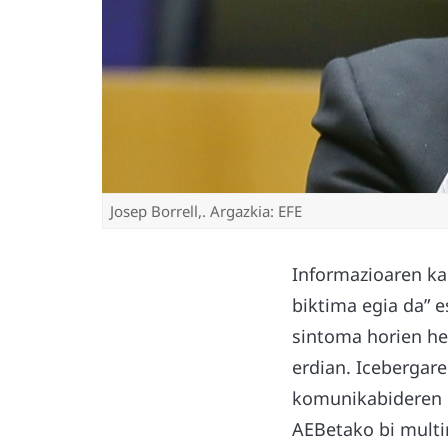
Josep Borrell,. Argazkia: EFE
Informazioaren kal
biktima egia da” e
sintoma horien hed
erdian. Icebergar
komunikabideren e
AEBetako bi multi