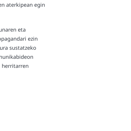
en aterkipean egin
sunaren eta
opagandari ezin
tura sustatzeko
komunikabideon
 herritarren