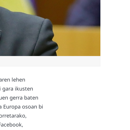
raren lehen
i gara ikusten
tuen gerra baten
da Europa osoan bi
orretarako,
(Facebook,