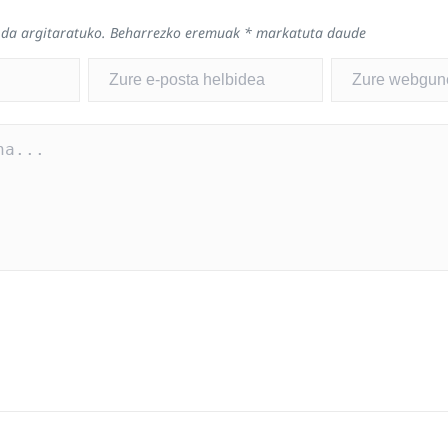
 da argitaratuko.
Beharrezko eremuak
*
markatuta daude