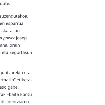
 dute.
 zuzendutakoa,
nen esparrua
 askatasun
d power
Josep
ana, orain
i eta Segurtasun
guntzarekin eta
ormazio” etiketak
 jaso gabe.
rak –baita kontu
 disidentziaren