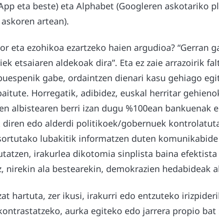
pp eta beste) eta Alphabet (Googleren askotariko p
 askoren artean).
gor eta ezohikoa ezartzeko haien argudioa? “Gerran g
k etsaiaren aldekoak dira”. Eta ez zaie arrazoirik fa
buespenik gabe, ordaintzen dienari kasu gehiago egit
aitute. Horregatik, adibidez, euskal herritar gehien
en albistearen berri izan dugu %100ean bankuenak 
 diren edo alderdi politikoek/gobernuek kontrolatu
 sortutako lubakitik informatzen duten komunikabide
kutatzen, irakurlea dikotomia sinplista baina efektist
eltz, nirekin ala bestearekin, demokrazien hedabideak a
zat hartuta, zer ikusi, irakurri edo entzuteko irizpide
kontrastatzeko, aurka egiteko edo jarrera propio bat