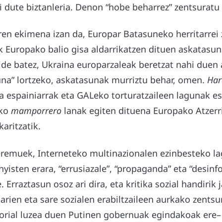
zi dute biztanleria. Denon “hobe beharrez” zentsuratu
en ekimena izan da, Europar Batasuneko herritarrei
 Europako balio gisa aldarrikatzen dituen askatasu
ide batez, Ukraina europarzaleak beretzat nahi duen
na” lortzeko, askatasunak murriztu behar, omen.
Har
ta espainiarrak eta GALeko torturatzaileen lagunak es
eko
mamporrero
lanak egiten dituena Europako Atzerr
aritzatik.
remuek, Interneteko multinazionalen ezinbesteko la
isten erara, “errusiazale”, “propaganda” eta “desinf
e. Erraztasun osoz ari dira, eta kritika sozial handirik
rien eta sare sozialen erabiltzaileen aurkako zentsu
torial luzea duen Putinen gobernuak egindakoak ere–