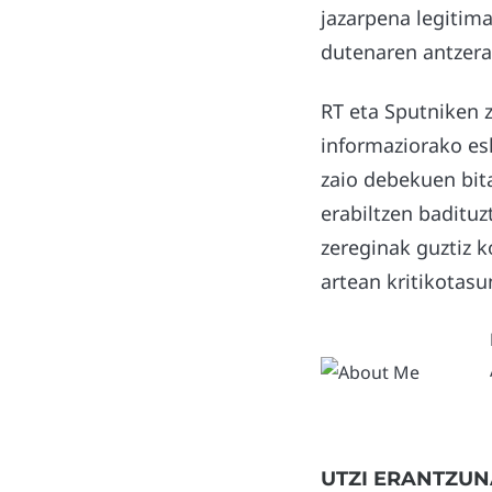
jazarpena legitim
dutenaren antzera.
RT eta Sputniken 
informaziorako es
zaio debekuen bita
erabiltzen badituz
zereginak guztiz k
artean kritikotasu
UTZI ERANTZUN