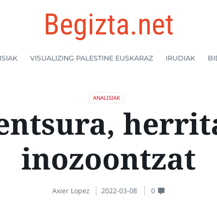
Begizta.net
ISIAK
VISUALIZING PALESTINE EUSKARAZ
IRUDIAK
BI
ANALISIAK
entsura, herrit
inozoontzat
Axier Lopez
2022-03-08
0