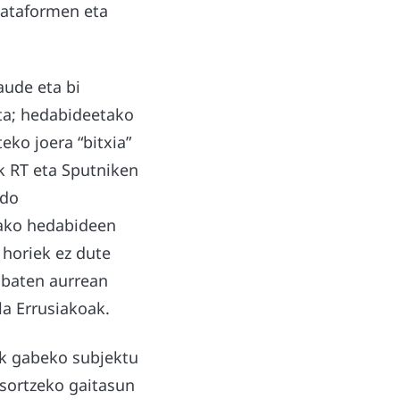
lataformen eta
aude eta bi
lta; hedabideetako
eko joera “bitxia”
ok RT eta Sputniken
edo
tako hedabideen
 horiek ez dute
a baten aurrean
la Errusiakoak.
rik gabeko subjektu
 sortzeko gaitasun