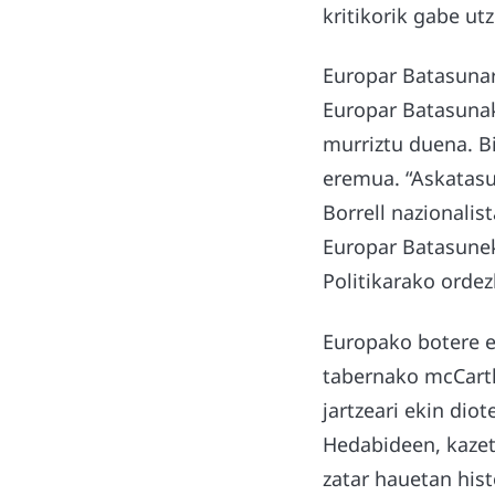
kritikorik gabe ut
Europar Batasunar
Europar Batasunak
murriztu duena. B
eremua. “Askatasu
Borrell nazionalis
Europar Batasun
Politikarako ordezk
Europako botere e
tabernako mcCarthy
jartzeari ekin diot
Hedabideen, kazeta
zatar hauetan his