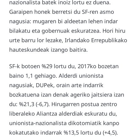
nazionalista batek inoiz lortu ez duena.
Garaipen honek berretsi du SF-ren asmo
nagusia: mugaren bi aldeetan lehen indar
bilakatu eta gobernuak eskuratzea. Hori hiru
urte barru lor lezake, Irlandako Errepublikako
hauteskundeak izango baitira.
SF-k botoen %29 lortu du, 2017ko bozetan
baino 1,1 gehiago. Alderdi unionista
nagusiak, DUPek, orain arte indarrik
bozkatuena izan denak ageriko jaitsiera izan
du: %21,3 (-6,7). Hirugarren postua zentro
liberaleko Aliantza alderdiak eskuratu du,
unionista-nazionalista dikotomiatik kanpo
kokatutako indarrak %13,5 lortu du (+4,5).