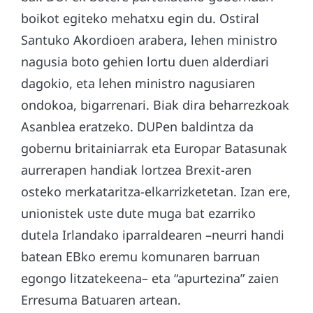
boikot egiteko mehatxu egin du. Ostiral
Santuko Akordioen arabera, lehen ministro
nagusia boto gehien lortu duen alderdiari
dagokio, eta lehen ministro nagusiaren
ondokoa, bigarrenari. Biak dira beharrezkoak
Asanblea eratzeko. DUPen baldintza da
gobernu britainiarrak eta Europar Batasunak
aurrerapen handiak lortzea Brexit-aren
osteko merkataritza-elkarrizketetan. Izan ere,
unionistek uste dute muga bat ezarriko
dutela Irlandako iparraldearen –neurri handi
batean EBko eremu komunaren barruan
egongo litzatekeena– eta “apurtezina” zaien
Erresuma Batuaren artean.