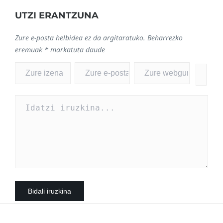
UTZI ERANTZUNA
Zure e-posta helbidea ez da argitaratuko.
Beharrezko
eremuak
*
markatuta daude