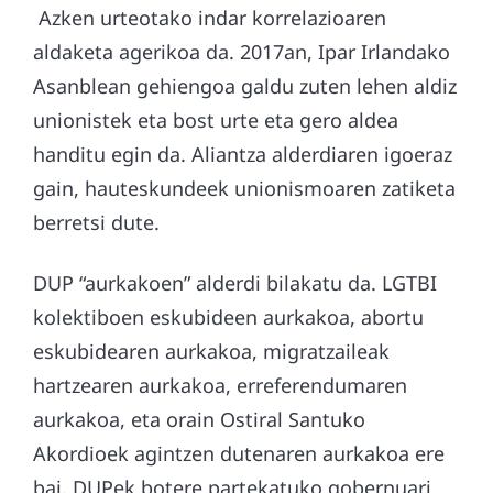
Azken urteotako indar korrelazioaren
aldaketa agerikoa da. 2017an, Ipar Irlandako
Asanblean gehiengoa galdu zuten lehen aldiz
unionistek eta bost urte eta gero aldea
handitu egin da. Aliantza alderdiaren igoeraz
gain, hauteskundeek unionismoaren zatiketa
berretsi dute.
DUP “aurkakoen” alderdi bilakatu da. LGTBI
kolektiboen eskubideen aurkakoa, abortu
eskubidearen aurkakoa, migratzaileak
hartzearen aurkakoa, erreferendumaren
aurkakoa, eta orain Ostiral Santuko
Akordioek agintzen dutenaren aurkakoa ere
bai. DUPek botere partekatuko gobernuari