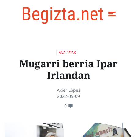
Begizta.net
ANALISIAK
Mugarri berria Ipar
Irlandan
Axier Lopez
2022-05-09
0