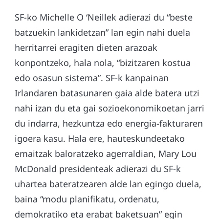
SF-ko Michelle O ‘Neillek adierazi du “beste
batzuekin lankidetzan” lan egin nahi duela
herritarrei eragiten dieten arazoak
konpontzeko, hala nola, “bizitzaren kostua
edo osasun sistema”. SF-k kanpainan
Irlandaren batasunaren gaia alde batera utzi
nahi izan du eta gai sozioekonomikoetan jarri
du indarra, hezkuntza edo energia-fakturaren
igoera kasu. Hala ere, hauteskundeetako
emaitzak baloratzeko agerraldian, Mary Lou
McDonald presidenteak adierazi du SF-k
uhartea bateratzearen alde lan egingo duela,
baina “modu planifikatu, ordenatu,
demokratiko eta erabat baketsuan” egin