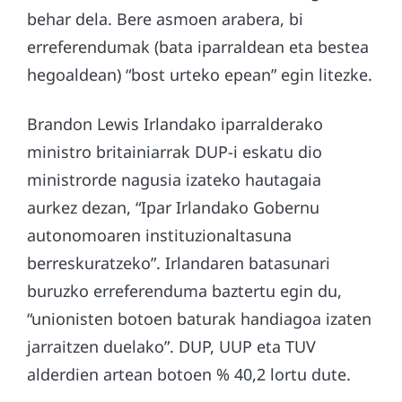
behar dela. Bere asmoen arabera, bi
erreferendumak (bata iparraldean eta bestea
hegoaldean) “bost urteko epean” egin litezke.
Brandon Lewis Irlandako iparralderako
ministro britainiarrak DUP-i eskatu dio
ministrorde nagusia izateko hautagaia
aurkez dezan, “Ipar Irlandako Gobernu
autonomoaren instituzionaltasuna
berreskuratzeko”. Irlandaren batasunari
buruzko erreferenduma baztertu egin du,
“unionisten botoen baturak handiagoa izaten
jarraitzen duelako”. DUP, UUP eta TUV
alderdien artean botoen % 40,2 lortu dute.