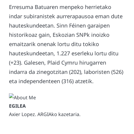
Erresuma Batuaren menpeko herrietako
indar subiranistek aurrerapausoa eman dute
hauteskundeetan. Sinn Féinen garaipen
historikoaz gain, Eskozian SNPk inoizko
emaitzarik onenak lortu ditu tokiko
hauteskundeetan, 1.227 eserleku lortu ditu
(+23). Galesen, Plaid Cymru hirugarren
indarra da zinegotzitan (202), laboristen (526)
eta independenteen (316) atzetik.
Axier Lopez. ARGIAko kazetaria.