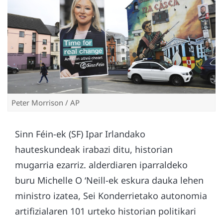
Peter Morrison / AP
Sinn Féin-ek (SF) Ipar Irlandako
hauteskundeak irabazi ditu, historian
mugarria ezarriz. alderdiaren iparraldeko
buru Michelle O ‘Neill-ek eskura dauka lehen
ministro izatea, Sei Konderrietako autonomia
artifizialaren 101 urteko historian politikari