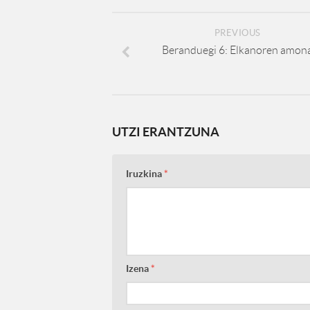
PREVIOUS
Beranduegi 6: Elkanoren amon
UTZI ERANTZUNA
Iruzkina
*
Izena
*