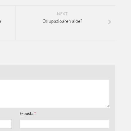
NEXT
a
Okupazioaren alde?
E-posta
*