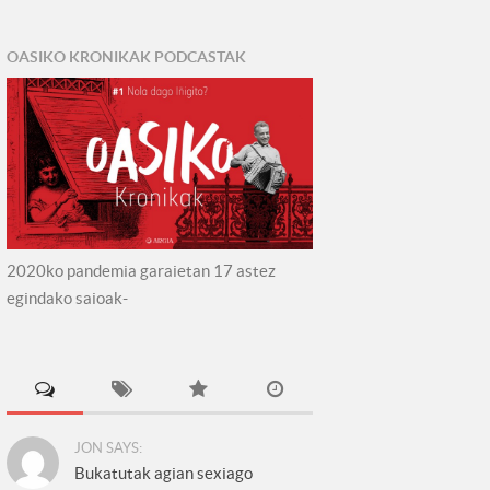
OASIKO KRONIKAK PODCASTAK
2020ko pandemia garaietan 17 astez
egindako saioak-
JON SAYS:
Bukatutak agian sexiago