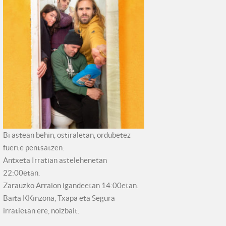
Bi astean behin, ostiraletan, ordubetez
fuerte pentsatzen.
Antxeta Irratian astelehenetan
22:00etan.
Zarauzko Arraion igandeetan 14:00etan.
Baita KKinzona, Txapa eta Segura
irratietan ere, noizbait.