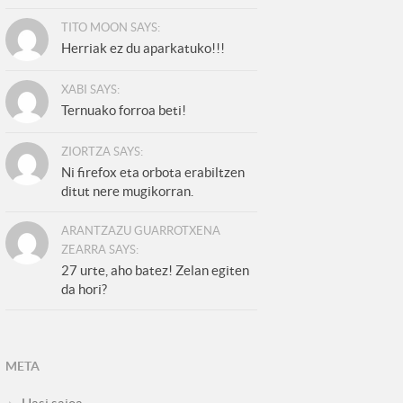
TITO MOON SAYS:
Herriak ez du aparkatuko!!!
XABI SAYS:
Ternuako forroa beti!
ZIORTZA SAYS:
Ni firefox eta orbota erabiltzen
ditut nere mugikorran.
ARANTZAZU GUARROTXENA
ZEARRA SAYS:
27 urte, aho batez! Zelan egiten
da hori?
META