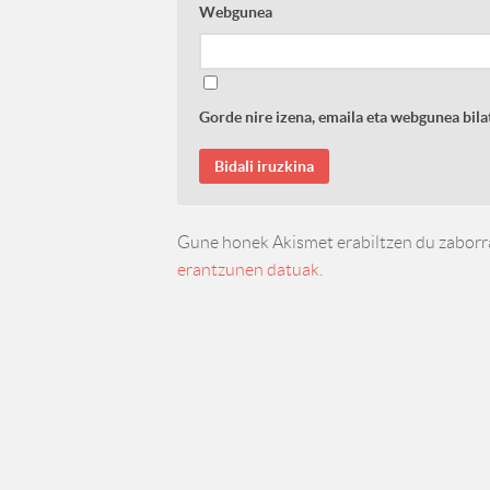
Webgunea
Gorde nire izena, emaila eta webgunea bi
Gune honek Akismet erabiltzen du zaborr
erantzunen datuak.