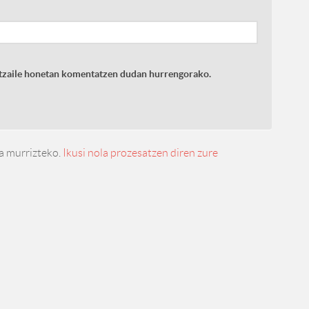
latzaile honetan komentatzen dudan hurrengorako.
a murrizteko.
Ikusi nola prozesatzen diren zure