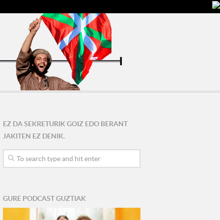
EZ DA SEKRETURIK GOIZ EDO BERANT
JAKITEN EZ DENIK.
GURE PODCAST GUZTIAK