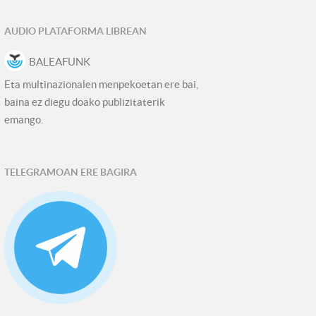
AUDIO PLATAFORMA LIBREAN
BALEAFUNK
Eta multinazionalen menpekoetan ere bai,
baina ez diegu doako publizitaterik
emango.
TELEGRAMOAN ERE BAGIRA