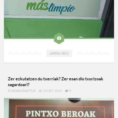
JARRAI-SEGI
Zer ezkutatzen du txerriak? Zer esan dio txorizoak
sagardoari?
EUSKARA BANTUA
13 URT, 2022
0