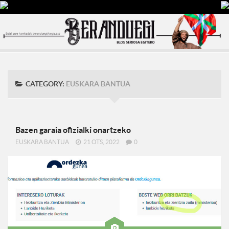
CATEGORY:
EUSKARA BANTUA
Bazen garaia ofizialki onartzeko
EUSKARA BANTUA
21 OTS, 2022
0