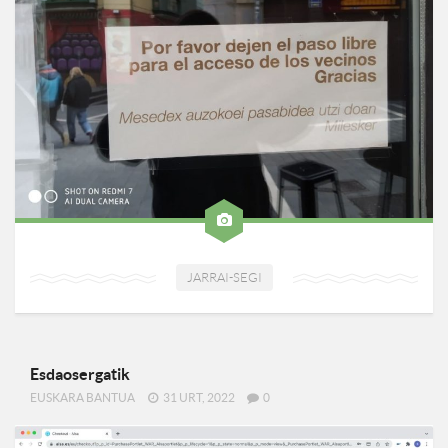
JARRAI-SEGI
Esdaosergatik
EUSKARA BANTUA
31 URT, 2022
0