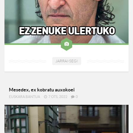
JARRAI-SEGI
Mesedex, ex kobratu auxokoei
EUSKARA BANTUA
7 OTS, 2022
0