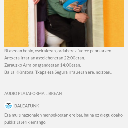
Bi astean behin, ostiraletan, ordubetez fuerte pentsatzen.
Antxeta Irratian astelehenetan 22:00etan.
Zarauzko Arraion igandeetan 14:00etan.
Baita KKinzona, Txapa eta Segura irratietan ere, noizbait.
AUDIO PLATAFORMA LIBREAN
BALEAFUNK
Eta multinazionalen menpekoetan ere bai, baina ez diegu doako
publizitaterik emango.