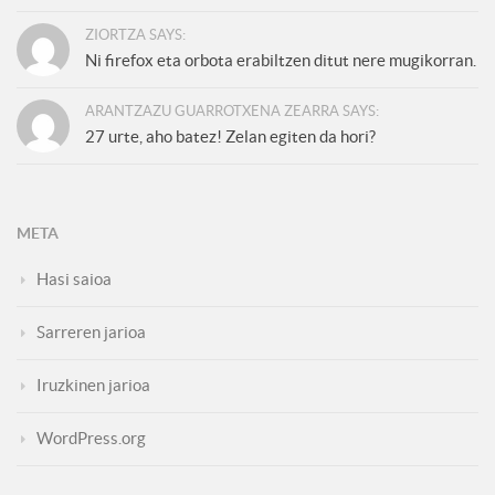
ZIORTZA SAYS:
Ni firefox eta orbota erabiltzen ditut nere mugikorran.
ARANTZAZU GUARROTXENA ZEARRA SAYS:
27 urte, aho batez! Zelan egiten da hori?
META
Hasi saioa
Sarreren jarioa
Iruzkinen jarioa
WordPress.org