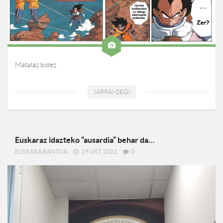
Matalaz bidez
JARRAI-SEGI
Euskaraz idazteko “ausardia” behar da…
EUSKARA BANTUA
19 URT, 2022
0