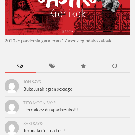
2020ko pandemia garaietan 17 astez egindako saioak-
JON SAYS:
Bukatutak agian sexiago
TITO MOON SAYS:
Herriak ez du aparkatuko!!!
XABI SAYS:
Ternuako forroa beti!