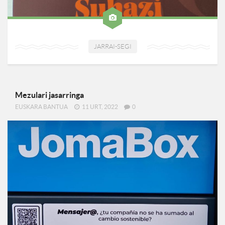
JARRAI-SEGI
Mezulari jasarringa
EUSKARA BANTUA
11 URT, 2022
0