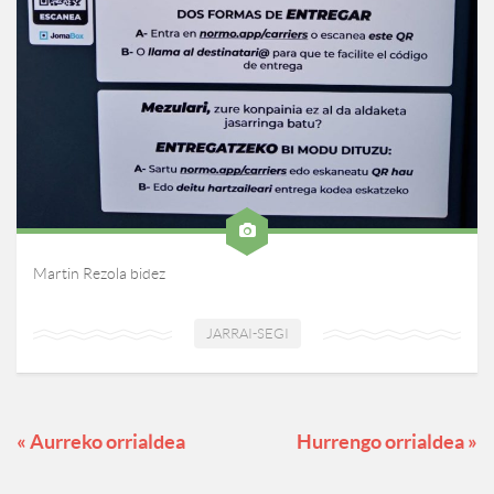
Martin Rezola bidez
JARRAI-SEGI
« Aurreko orrialdea
Hurrengo orrialdea »