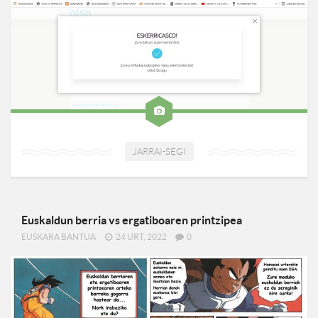
JARRAI-SEGI
Euskaldun berria vs ergatiboaren printzipea
EUSKARA BANTUA
24 URT, 2022
0