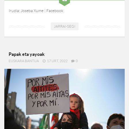
Irudia: Joseba Xume | Facebook
JARRAI-SEGI
Papak eta yayoak
EUSKARA BANTUA
17 URT, 2022
0