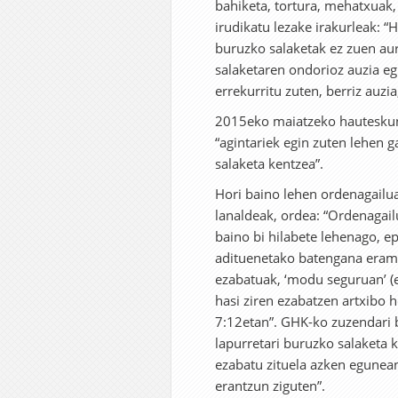
bahiketa, tortura, mehatxuak, 
irudikatu lezake irakurleak: “
buruzko salaketak ez zuen aurr
salaketaren ondorioz auzia egi
errekurritu zuten, berriz auzia
2015eko maiatzeko hauteskun
“agintariek egin zuten lehen 
salaketa kentzea”.
Hori baino lehen ordenagailua
lanaldeak, ordea: “Ordenagai
baino bi hilabete lehenago, ep
adituenetako batengana erama
ezabatuak, ‘modu seguruan’ (e
hasi ziren ezabatzen artxibo h
7:12etan”. GHK-ko zuzendari 
lapurretari buruzko salaketa 
ezabatu zituela azken egunean
erantzun ziguten”.