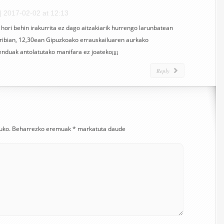
|
2017-02-02 at 12:13
o hori behin irakurrita ez dago aitzakiarik hurrengo larunbatean
ibian, 12,30ean Gipuzkoako errauskailuaren aurkako
duak antolatutako manifara ez joateko¡¡¡¡
Reply
uko.
Beharrezko eremuak
*
markatuta daude