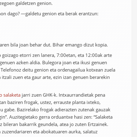
s zegoen galdetzen genion.
on dago? —galdetu genion eta berak erantzun:
iaren bila joan behar dut. Bihar emango dizut kopia.
goizago etorri zen lanera, 7:00etan, eta 12:00ak arte
 genuen azken aldia. Bulegora joan eta ikusi genuen
 Telefonoz deitu genion eta ordenagailua kotxean zuela
 itzali zuen eta gaur arte, ezin izan genuen berarekin
o salaketa
jarri zuen GHK-k. Intxaurrandietak pena
n baziren frogak, ustez, errauste planta ixteko,
du gabe. Bazirelako frogak adierazten zutenak gauzak
in”. Auzitegietako gerra orduantxe hasi zen: “Salaketa
ez bileran bakarrik geundela, atea jo zuten Ertzainek.
en zuzendariaren eta abokatuaren aurka, salatuz