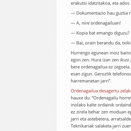
erakutsi idatzitakoa, eta ado
— Dokumentazio hau guztia n
— A, nire ordenagailuan!
— Kopia bat emango diguzu?
— Bai, orain berandu da, txik
Hurrengo egunean inoiz baino 
egon zen. Hura izan zen ikusi
bere ordenagailua ez zegoela.
esan zigun. Geroztik telefonoa
harremanetan jarri”.
Ordenagailua desagertu zelak
hauxe du: “Ordenagailu horreta
inolako kalte ordainik ordain
ez zirela behar zen moduan eg
jarri eta astebetera, arratsald
Teknikariak salaketa jarri zu