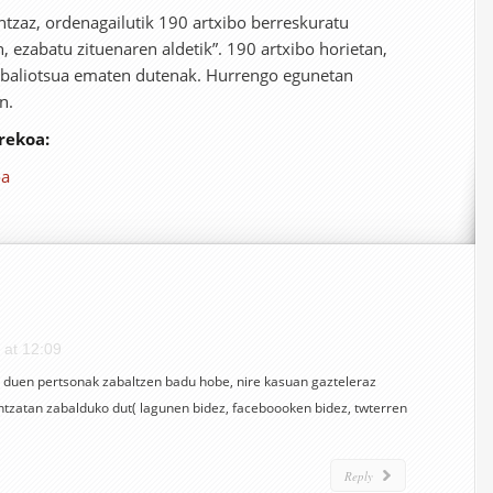
ntzaz, ordenagailutik 190 artxibo berreskuratu
n, ezabatu zituenaren aldetik”. 190 artxibo horietan,
 baliotsua ematen dutenak. Hurrengo egunetan
n.
rekoa:
oa
 at 12:09
n duen pertsonak zabaltzen badu hobe, nire kasuan gazteleraz
kuntzatan zabalduko dut( lagunen bidez, faceboooken bidez, twterren
Reply