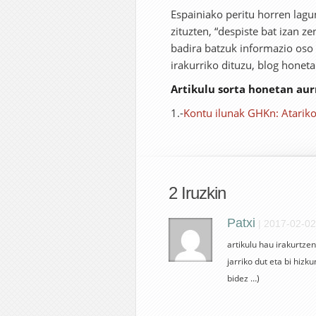
Espainiako peritu horren lagu
zituzten, “despiste bat izan ze
badira batzuk informazio oso
irakurriko dituzu, blog honeta
Artikulu sorta honetan aur
1.-
Kontu ilunak GHKn: Atarik
2 Iruzkin
Patxi
|
2017-02-02
artikulu hau irakurtze
jarriko dut eta bi hiz
bidez …)