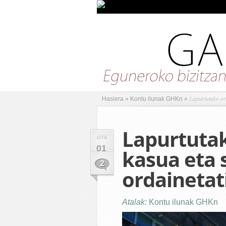
Lapurtutako ord
Hasiera
»
Kontu ilunak GHKn
»
Lapurtuta
OTS
01
kasua eta 
2
ordainetat
Atalak:
Kontu ilunak GHKn