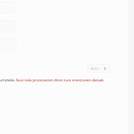
urrizteko.
Ikusi nola prozesatzen diren zure erantzunen datuak.