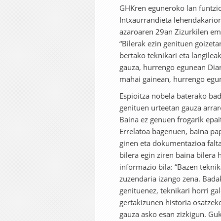
GHKren eguneroko lan funtzio
Intxaurrandieta lehendakarior
azaroaren 29an Zizurkilen em
“Bilerak ezin genituen goizeta
bertako teknikari eta langile
gauza, hurrengo egunean Diar
mahai gainean, hurrengo egun
Espioitza nobela baterako bad
genituen urteetan gauza arraroa
Baina ez genuen frogarik epai
Errelatoa bagenuen, baina pape
ginen eta dokumentazioa falta
bilera egin ziren baina bilera
informazio bila: “Bazen teknik
zuzendaria izango zena. Badaki
genituenez, teknikari horri ga
gertakizunen historia osatzeko
gauza asko esan zizkigun. Gu