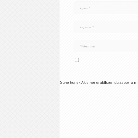
Gune honek Akismet erabiltzen du zaborra m