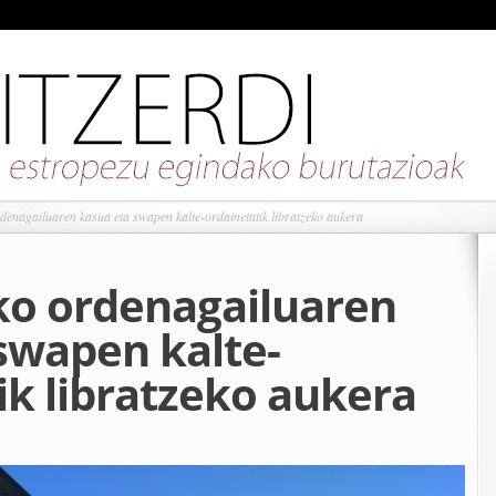
enagailuaren kasua eta swapen kalte-ordainetatik libratzeko aukera
ko ordenagailuaren
swapen kalte-
ik libratzeko aukera