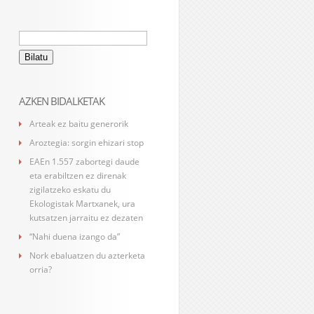
Bilatu:
AZKEN BIDALKETAK
Arteak ez baitu generorik
Aroztegia: sorgin ehizari stop
EAEn 1.557 zabortegi daude
eta erabiltzen ez direnak
zigilatzeko eskatu du
Ekologistak Martxanek, ura
kutsatzen jarraitu ez dezaten
“Nahi duena izango da”
Nork ebaluatzen du azterketa
orria?