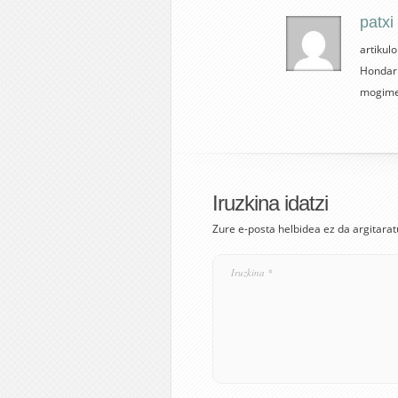
patxi
artikul
Hondarr
mogimen
Iruzkina idatzi
Zure e-posta helbidea ez da argitarat