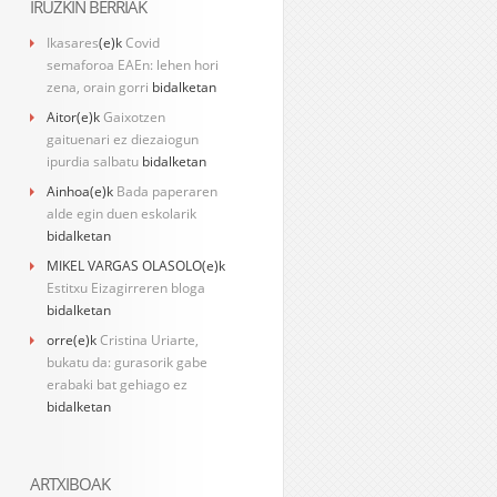
IRUZKIN BERRIAK
Ikasares
(e)k
Covid
semaforoa EAEn: lehen hori
zena, orain gorri
bidalketan
Aitor
(e)k
Gaixotzen
gaituenari ez diezaiogun
ipurdia salbatu
bidalketan
Ainhoa
(e)k
Bada paperaren
alde egin duen eskolarik
bidalketan
MIKEL VARGAS OLASOLO
(e)k
Estitxu Eizagirreren bloga
bidalketan
orre
(e)k
Cristina Uriarte,
bukatu da: gurasorik gabe
erabaki bat gehiago ez
bidalketan
ARTXIBOAK