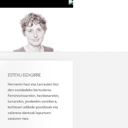
ESTITXU EIZAGIRRE
Hernanin hazi eta Larraulen bizi
den sozidadeko bertsolaria.
Feminismoarekin, heziketarekin,
lurrarekin, jendeekin sentibera,
bizhitsari adibide positiboak eta
zalantza-dantzak lapurtzen
saiatzen naiz.