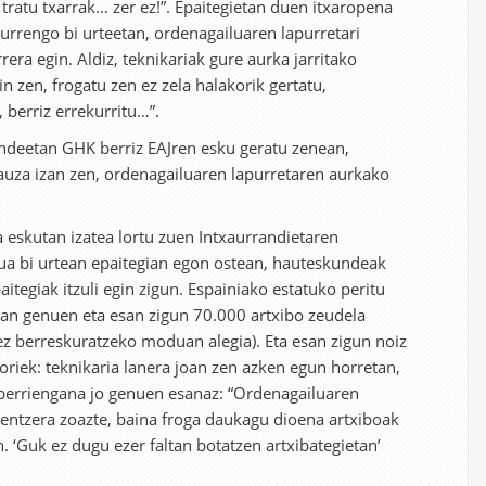
tratu txarrak… zer ez!”. Epaitegietan duen itxaropena
Hurrengo bi urteetan, ordenagailuaren lapurretari
era egin. Aldiz, teknikariak gure aurka jarritako
n zen, frogatu zen ez zela halakorik gertatu,
, berriz errekurritu…”.
deetan GHK berriz EAJren esku geratu zenean,
gauza izan zen, ordenagailuaren lapurretaren aurkako
 eskutan izatea lortu zuen Intxaurrandietaren
lua bi urtean epaitegian egon ostean, hauteskundeak
aitegiak itzuli egin zigun. Espainiako estatuko peritu
n genuen eta esan zigun 70.000 artxibo zeudela
z berreskuratzeko moduan alegia). Eta esan zigun noiz
oriek: teknikaria lanera joan zen azken egun horretan,
berriengana jo genuen esanaz: “Ordenagailuaren
kentzera zoazte, baina froga daukagu dioena artxiboak
. ‘Guk ez dugu ezer faltan botatzen artxibategietan’