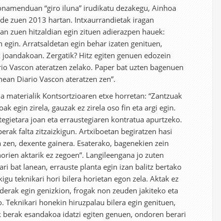
namenduan “giro iluna” irudikatu dezakegu, Ainhoa
de zuen 2013 hartan. Intxaurrandietak iragan
an zuen hitzaldian egin zituen adierazpen hauek:
n egin. Arratsaldetan egin behar izaten genituen,
ak joandakoan. Zergatik? Hitz egiten genuen edozein
io Vascon ateratzen zelako. Paper bat uzten bagenuen
ean Diario Vascon ateratzen zen”.
a materialik Kontsortzioaren etxe horretan: “Zantzuak
k egin zirela, gauzak ez zirela oso fin eta argi egin.
tegietara joan eta erraustegiaren kontratua apurtzeko.
rak falta zitzaizkigun. Artxiboetan begiratzen hasi
 zen, dexente gainera. Esaterako, bagenekien zein
 horien aktarik ez zegoen”. Langileengana jo zuten
ari bat lanean, errauste planta egin izan balitz bertako
gu teknikari hori bilera horietan egon zela. Aktak ez
lderak egin genizkion, frogak non zeuden jakiteko eta
. Teknikari honekin hiruzpalau bilera egin genituen,
k berak esandakoa idatzi egiten genuen, ondoren berari