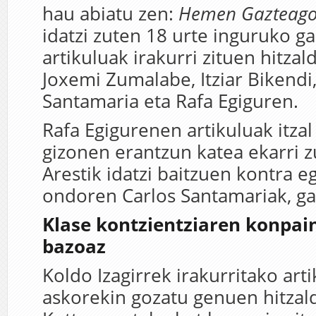
hau abiatu zen:
Hemen Gazteag
idatzi zuten 18 urte inguruko g
artikuluak irakurri zituen hitzald
Joxemi Zumalabe, Itziar Bikendi
Santamaria eta Rafa Egiguren.
Rafa Egigurenen artikuluak itzal
gizonen erantzun katea ekarri z
Arestik idatzi baitzuen kontra eg
ondoren Carlos Santamariak, ga
Klase kontzientziaren konpai
bazoaz
Koldo Izagirrek irakurritako art
askorekin gozatu genuen hitzald