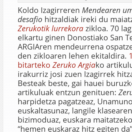
Koldo Izagirreren
Mendearen um
desafio
hitzaldiak ireki du maia
Zerukotik lurrekora
zikloa. 70 la
elkartu ginen Donostiako San 
ARGIAren mendeurrena ospatze
den zikloaren lehen ekitaldira.
bitarteko
Zeruko Argia
ko artikul
irakurriz josi zuen Izagirrek hitz
Besteak beste, gai hauei buruzko
artikuluak entzun genituen:
Zer
harpidetza pagatzeaz, Unamuno
euskaltasunaz, langile klasear
bizimoduaz, euskara maitatzeko 
“hemen euskaraz hitz egiten da”