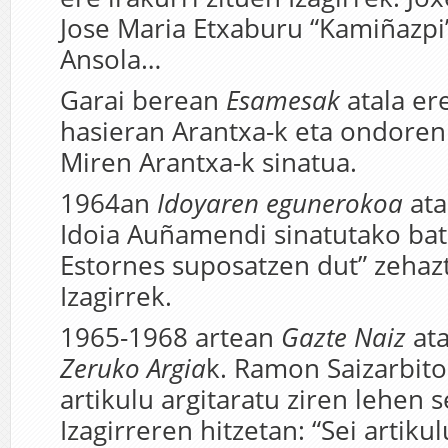
Jose Maria Etxaburu “Kamiñazpi
Ansola…
Garai berean
Esamesak
atala er
hasieran Arantxa-k eta ondoren 
Miren Arantxa-k sinatua.
1964an
Idoyaren egunerokoa
ata
Idoia Auñamendi sinatutako bat
Estornes suposatzen dut” zehaz
Izagirrek.
1965-1968 artean
Gazte Naiz
ata
Zeruko Argia
k. Ramon Saizarbito
artikulu argitaratu ziren lehen s
Izagirreren hitzetan: “Sei artiku