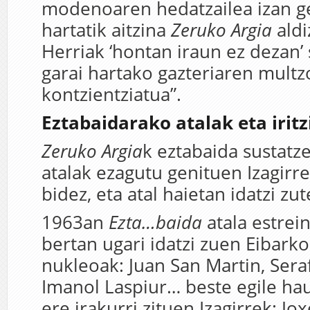
modenoaren hedatzailea izan 
hartatik aitzina
Zeruko Argia
aldi
Herriak ‘hontan iraun ez dezan’ 
garai hartako gazteriaren multz
kontzientziatua”.
Eztabaidarako atalak eta iritz
Zeruko Argia
k eztabaida sustatz
atalak ezagutu genituen Izagirre
bidez, eta atal haietan idatzi zu
1963an
Ezta…baida
atala estrei
bertan ugari idatzi zuen Eibark
nukleoak: Juan San Martin, Seraf
Imanol Laspiur… beste egile ha
ere irakurri zituen Izagirrek: J