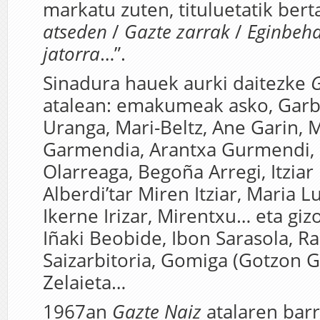
markatu zuten, tituluetatik bert
atseden
/
Gazte zarrak
/
Eginbeh
jatorra
…”.
Sinadura hauek aurki daitezke
G
atalean: emakumeak asko, Garbi
Uranga, Mari-Beltz, Ane Garin,
Garmendia, Arantxa Gurmendi, 
Olarreaga, Begoña Arregi, Itziar
Alberdi’tar Miren Itziar, Maria Lu
Ikerne Irizar, Mirentxu… eta gi
Iñaki Beobide, Ibon Sarasola, 
Saizarbitoria, Gomiga (Gotzon Ga
Zelaieta…
1967an
Gazte Naiz
atalaren barr