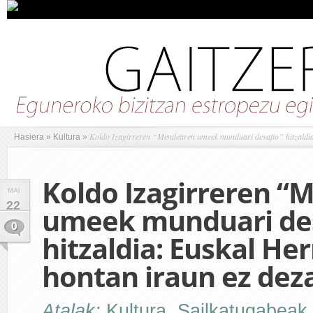
Koldo Izagirreren “Mendearen umeek munduari desafio” hitzaldia
Hasiera
»
Kultura
»
Koldo Izagirreren 
MAI
22
umeek munduari des
0
hitzaldia: Euskal Her
hontan iraun ez dez
Atalak:
Kultura
,
Sailkatugabeak