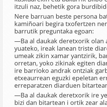
itzuli naz, behetik gora burdibid
Nere barruan beste persona bat
kamiñoari begira txofertzen nen
barrutik preguntaka egoan:
—Ba al daukak deretxorik olan al
yuateko, ireak lanean triste dia
umeak zikin xamar yantzirik, bar
orretan, yoko zikinak egiten dia
ire barrioko andrak ontziak gar
etxeaurrean eguzki epeletan er
erreparatzen diarduen bitarte
—Ba al daukak deretxorik ire ye
bizi dan bitartean i ortik zear al