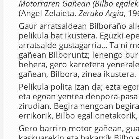
Motorraren Gañean (Bilbo egaleko
(Angel Zelaieta.
Zeruko Argia
, 19
Gaur arratsaldean Bilboraño all
pelikula bat ikustera. Eguzki epe
arratsalde gustagarria… Ta ni m
gañean Bilboruntz; lenengo bur
behera, gero karretera yeneral
gañean, Bilbora, zinea ikustera.
Pelikula polita izan da; ezta ego
eta egoan yentea denpora-pasa 
zirudian. Begira nengoan begir
errikorik, Bilbo egal onetakorik,
Gero barriro motor gañean, gua
kaskuarekin eta bakarrik Bilbo 