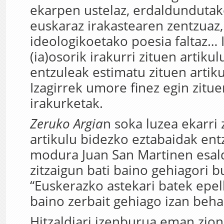
ekarpen ustelaz, erdaldundutak
euskaraz irakastearen zentzuaz,
ideologikoetako poesia faltaz… 
(ia)osorik irakurri zituen artikul
entzuleak estimatu zituen artik
Izagirrek umore finez egin zitue
irakurketak.
Zeruko Argia
n soka luzea ekarri z
artikulu bidezko eztabaidak en
modura Juan San Martinen esald
zitzaigun bati baino gehiagori bu
“Euskerazko astekari batek epel
baino zerbait gehiago izan beha
Hitzaldiari izenburua eman zion