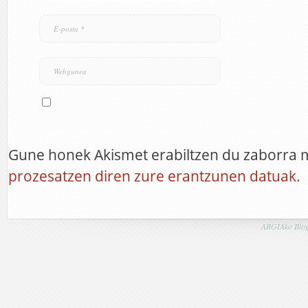
Gune honek Akismet erabiltzen du zaborra 
prozesatzen diren zure erantzunen datuak.
ARGIAko Blog