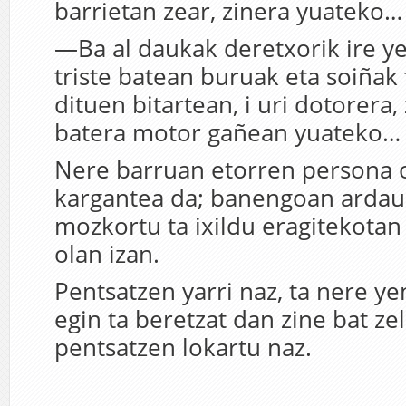
barrietan zear, zinera yuateko…
—Ba al daukak deretxorik ire y
triste batean buruak eta soiñak t
dituen bitartean, i uri dotorera,
batera motor gañean yuateko…
Nere barruan etorren persona o
kargantea da; banengoan ardaua
mozkortu ta ixildu eragitekotan
olan izan.
Pentsatzen yarri naz, ta nere y
egin ta beretzat dan zine bat ze
pentsatzen lokartu naz.