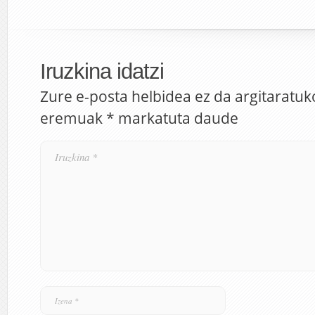
Iruzkina idatzi
Zure e-posta helbidea ez da argitaratuk
eremuak
*
markatuta daude