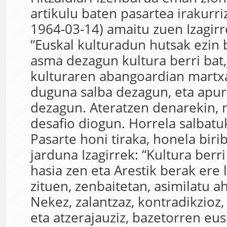
artikulu baten pasartea irakurriz
1964-03-14) amaitu zuen Izagirre
“Euskal kulturadun hutsak ezin 
asma dezagun kultura berri ba
kulturaren abangoardian martxa
duguna salba dezagun, eta apur
dezagun. Ateratzen denarekin,
desafio diogun. Horrela salbatu
Pasarte honi tiraka, honela biri
jarduna Izagirrek: “Kultura berr
hasia zen eta Arestik berak ere 
zituen, zenbaitetan, asimilatu ah
Nekez, zalantzaz, kontradikzioz
eta atzerajauziz, bazetorren eu