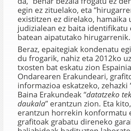
da, “behar bezala frogatu ez de
egin ez zituelako, eta “hirugarr
existitzen ez direlako, hamaika
judizialean ez baita identifikatu
batean aipatutako hirugarrenik.
Beraz, epaitegiak kondenatu eg
du frogarik, nahiz eta 2012ko uz
txosten bat eskatu zion Espaini
Ondarearen Erakundeari, grafit
informazioa eskatzeko, zehazki 
Baina Erakundeak “
datatzeko tek
daukala
” erantzun zion. Eta kito
erantzun horrekin konformatu e
grafitoak grabatu direneko gara
baliabideak badituzten laborate