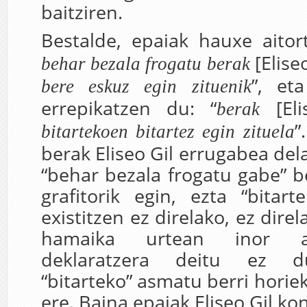
baitziren.
Bestalde, epaiak hauxe aitor
[Elise
behar bezala frogatu berak
”, et
bere eskuz egin zituenik
errepikatzen du: “
[El
berak
”
bitartekoen bitartez egin zituela
berak Eliseo Gil errugabea del
“behar bezala frogatu gabe” b
grafitorik egin, ezta “bitart
existitzen ez direlako, ez direl
hamaika urtean inor a
deklaratzera deitu ez d
“bitarteko” asmatu berri horiek
ere. Baina epaiak Eliseo Gil k