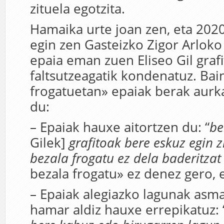
zituela egotzita.
Hamaika urte joan zen, eta 202
egin zen Gasteizko Zigor Arloko 
epaia eman zuen Eliseo Gil graf
faltsutzeagatik kondenatuz. Bai
frogatuetan» epaiak berak aurk
du:
– Epaiak hauxe aitortzen du: “
b
Gilek]
grafitoak bere eskuz egin z
bezala frogatu ez dela baderitzat
bezala frogatu» ez denez gero, 
– Epaiak alegiazko lagunak asma
hamar aldiz hauxe errepikatuz: “