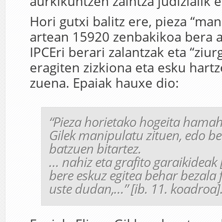
aurkikuntzen zaintza judizialik e
Hori gutxi balitz ere, pieza “ma
artean 15920 zenbakikoa bera a
IPCEri berari zalantzak eta “ziu
eragiten zizkiona eta esku hart
zuena. Epaiak hauxe dio:
“
Pieza horietako hogeita hamahi
Gilek manipulatu zituen, edo be
batzuen bitartez.
… nahiz eta grafito garaikideak
bere eskuz egitea behar bezala 
uste dudan,…
” [ib. 11. koadroa]