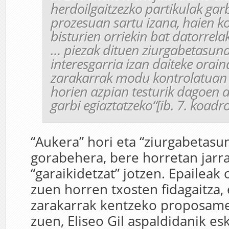
herdoilgaitzezko partikulak garb
prozesuan sartu izana, haien k
bisturien orriekin bat datorrela
… piezak dituen ziurgabetasunak
interesgarria izan daiteke orai
zarakarrak modu kontrolatuan 
horien azpian testurik dagoen al
garbi egiaztatzeko
“[ib. 7. koadr
“Aukera” hori eta “ziurgabetasu
gorabehera, bere horretan jarr
“garaikidetzat” jotzen. Epaileak
zuen horren txosten fidagaitza, 
zarakarrak kentzeko proposame
zuen, Eliseo Gil aspaldidanik es