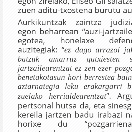
egon zirelako, Eliseo Gil salat
zuen aditu-txostena burutu aur
Aurkikuntzak zaintza judi
egon beharrean “auzi-jartzail
egotea, honelaxe defe
auzitegiak: “
ez dago arrazoi ja
batzuk amarruz gutxiesten s
jartzailearentzat ez zen ezer poz
benetakotasun hori berrestea bain
aztarnategia leku erakargarri b
”. Arg
zuelako herrialdearentzat
pertsonal hutsa da, eta sinesg
kereila jartzen badu irabazi 
horixe du “pozgarriena