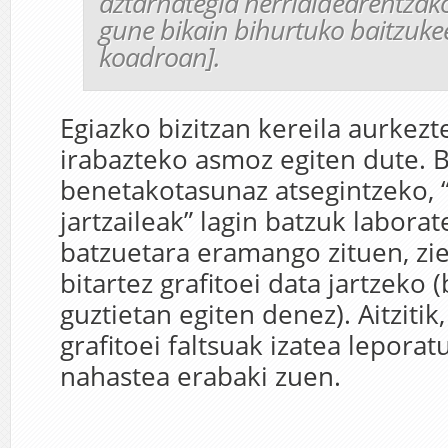
aztarnategia herrialdearentzak
gune bikain bihurtuko baitzuke
koadroan].
Egiazko bizitzan kereila aurkez
irabazteko asmoz egiten dute. B
benetakotasunaz atsegintzeko, “
jartzaileak” lagin batzuk laborat
batzuetara eramango zituen, zi
bitartez grafitoei data jartzeko 
guztietan egiten denez). Aitzitik,
grafitoei faltsuak izatea leporat
nahastea erabaki zuen.