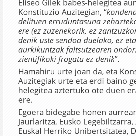
Eliseo Gilek babes-helegitea au
Konstituzio Auzitegian, “
kondena
delituen erruduntasuna zehaztek
ere (ez zuzenekorik, ez zantzuzkor
denik uste sendoa duelako, ez et
aurkikuntzak faltsutzearen ondori
zientifikoki frogatu ez denik
”.
Hamahiru urte joan da, eta Kons
Auzitegiak urte eta erdi baino 
helegitea aztertuko ote duen e
ere.
Egoera bidegabe honen aurrean
Jaurlaritza, Eusko Legebiltzarra,
Euskal Herriko Unibertsitatea, 