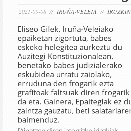
2021-09-08 //
IRUÑA-VELEIA
//
IRUZKIN
Eliseo Gilek, Iruña-Veleiako
epaiketan zigortuta, babes
eskeko helegitea aurkeztu du
Auzitegi Konstituzionalean,
benetako babes judizialerako
eskubidea urratu zaiolako,
erruduna den frogarik ezta
grafitoak faltsuak diren frogari
da eta. Gainera, Epaitegiak ez 
zaintza gauzatu, beti salatariar
baimenduz.
[Aipatzen diren jatorrizko idazkiak