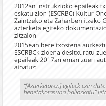
2012an instrukzioko epaileak tx
eskatu zion (ESCRBC) Kultur O
Zaintzeko eta Zaharberritzeko Go
azterketa egiteko dokumentaz
zitzaion.
2015ean bere txostena aurkeztu
ESCRBCk zioena desitxuratu zue
epaileak 2017an eman zuen au
aipatuz:
“[Azterketaren]
egileek ezin dute
benetakotasuna baliozkotu
” [et