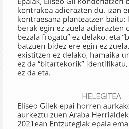
Epaiak, Eliseo Gil kondenatzen 
kontrakoa adierazten du, izan e
kontraesana planteatzen baitu: 
berak egin ez zuela adierazten 
bezala frogatu” ez delako, eta “b
batzuen bidez ere egin ez zuela,
existitzen ez delako, hamaika 
ez da “bitartekorik” identifikatu,
ez da eta.
HELEGITEA
Eliseo Gilek epai horren aurkak
aurkeztu zuen Araba Herrialdek
2021ean Entzutegiak epaia ema