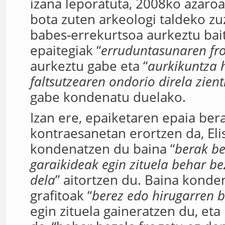
izana leporatuta, 2008ko azaroa
bota zuten arkeologi taldeko zu
babes-errekurtsoa aurkeztu bai
epaitegiak “
erruduntasunaren fro
aurkeztu gabe eta “
aurkikuntza 
faltsutzearen ondorio direla zient
gabe kondenatu duelako.
Izan ere, epaiketaren epaia ber
kontraesanetan erortzen da, Eli
kondenatzen du baina “
berak be
garaikideak egin zituela behar be
dela
” aitortzen du. Baina konde
grafitoak “
berez edo hirugarren 
egin zituela gaineratzen du, eta