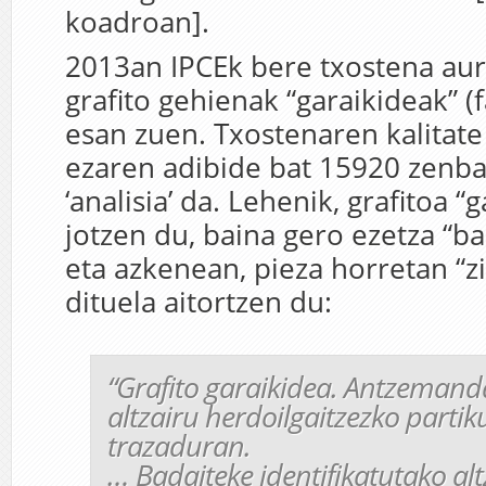
koadroan].
2013an IPCEk bere txostena aur
grafito gehienak “garaikideak” (f
esan zuen. Txostenaren kalitate 
ezaren adibide bat 15920 zenba
‘analisia’ da. Lehenik, grafitoa “
jotzen du, baina gero ezetza “ba
eta azkenean, pieza horretan “
dituela aitortzen du:
“
Grafito garaikidea. Antzemand
altzairu herdoilgaitzezko partik
trazaduran.
… Badaiteke identifikatutako alt