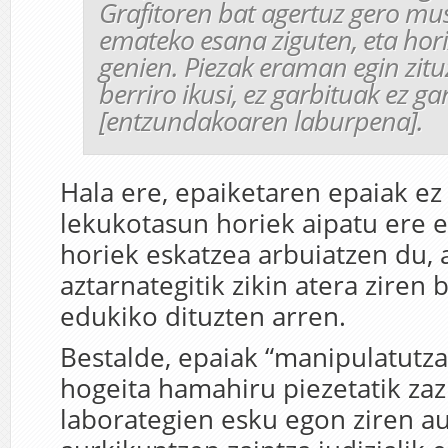
Grafitoren bat agertuz gero mus
emateko esana ziguten, eta hori
genien. Piezak eraman egin zitu
berriro ikusi, ez garbituak ez g
[entzundakoaren laburpena].
Hala ere, epaiketaren epaiak ez
lekukotasun horiek aipatu ere e
horiek eskatzea arbuiatzen du,
aztarnategitik zikin atera ziren 
edukiko dituzten arren.
Bestalde, epaiak “manipulatutza
hogeita hamahiru piezetatik zaz
laborategien esku egon ziren au