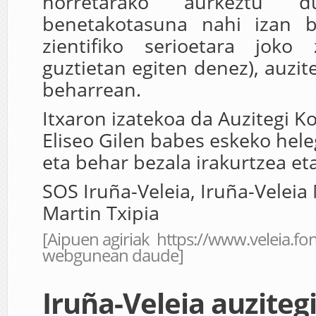
horretarako aurkeztu d
benetakotasuna nahi izan ba
zientifiko serioetara joko
guztietan egiten denez), auzit
beharrean.
Itxaron izatekoa da Auzitegi K
Eliseo Gilen babes eskeko hele
eta behar bezala irakurtzea et
SOS Iruña-Veleia, Iruña-Veleia
Martin Txipia
[Aipuen agiriak
https://www.veleia.fo
webgunean daude]
Iruña-Veleia auziteg