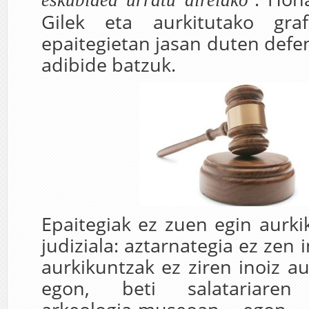
eskubidea urratu direlako
Gilek eta aurkitutako gra
epaitegietan jasan duten defe
adibide batzuk.
Epaitegiak ez zuen egin aurki
judiziala: aztarnategia ez zen i
aurkikuntzak ez ziren inoiz a
egon, beti salatariaren 