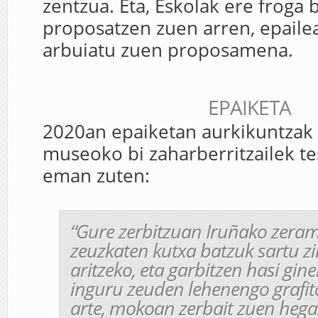
zentzua. Eta, Eskolak ere froga 
proposatzen zuen arren, epaile
arbuiatu zuen proposamena.
EPAIKETA
2020an epaiketan aurkikuntzak
museoko bi zaharberritzailek te
eman zuten:
“
Gure zerbitzuan Iruñako zera
zeuzkaten kutxa batzuk sartu zi
aritzeko, eta garbitzen hasi gin
inguru zeuden lehenengo grafit
arte, mokoan zerbait zuen hegaz