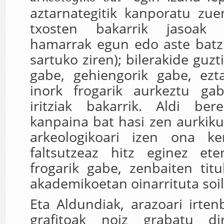
aztarnategitik kanporatu zue
txosten bakarrik jasoak 
hamarrak egun edo aste bat
sartuko ziren); bilerakide guz
gabe, gehiengorik gabe, ezt
inork frogarik aurkeztu gab
iritziak bakarrik. Aldi ber
kanpaina bat hasi zen aurkiku
arkeologikoari izen ona k
faltsutzeaz hitz eginez ete
frogarik gabe, zenbaiten titu
akademikoetan oinarrituta soil
Eta Aldundiak, arazoari irten
grafitoak noiz grabatu di