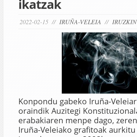
ikatzak
2022-02-15 //
IRUÑA-VELEIA
//
IRUZKIN
Konpondu gabeko Iruña-Veleiar
oraindik Auzitegi Konstituziona
erabakiaren menpe dago, zeren 
Iruña-Veleiako grafitoak aurkitu 