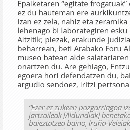
Epaiketaren “egitate frogatuak” 
ez du hauteman ere aurkikuntze
izan ez zela, nahiz eta zeramika
lehenago bi laborategiren esku 
Aitzitik; piezak, erakunde judiz
beharrean, beti Arabako Foru A
museo batean alde salatariaren
onartzen du. Are gehiago, Entzu
egoera hori defendatzen du, bai
argudio sendoez, iritzi pertsonal
“
Ezer ez zukeen pozgarriagoa iz
jartzaileak
[Aldundiak]
benetako
baieztatzea baino, Iruña-Veleia