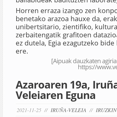
Horren erraza izango zen konp
benetako arazoa hauxe da, erak
unibertsitario, zientifiko, kultura
zerbaitengatik grafitoen datazio
ez dutela, Egia ezagutzeko bide
ere.
[Aipuak dauzkaten agiri
https://www.ve
Azaroaren 19a, Iruñ
Veleiaren Eguna
2021-11-25 //
IRUÑA-VELEIA
//
IRUZKIN