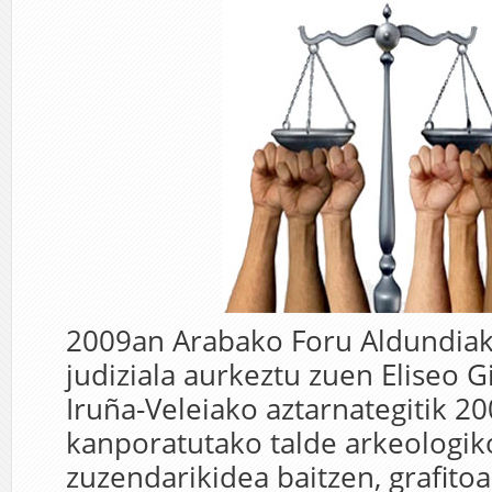
2009an Arabako Foru Aldundiak
judiziala aurkeztu zuen Eliseo G
Iruña-Veleiako aztarnategitik 2
kanporatutako talde arkeologi
zuzendarikidea baitzen, grafitoa