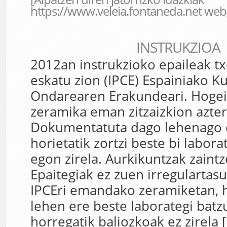
https://www.veleia.fontaneda.net
web
INSTRUKZIOA
2012an instrukzioko epaileak tx
eskatu zion (IPCE) Espainiako Ku
Ondarearen Erakundeari. Hogei
zeramika eman zitzaizkion azter
Dokumentatuta dago lehenago 
horietatik zortzi beste bi labor
egon zirela. Aurkikuntzak zaintz
Epaitegiak ez zuen irregularta
IPCEri emandako zeramiketan, h
lehen ere beste laborategi batzu
horregatik baliozkoak ez zirela [