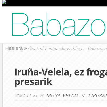
Gontzal Fontanedaren bloga - Babazorr
Hasiera
»
Iruña-Veleia, ez frog
presarik
2022-11-21 //
IRUÑA-VELEIA
//
4 IRUZK