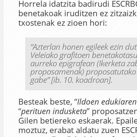
Horrela idatzita badirudi ESCRBC
benetakoak iruditzen ez zitzaizk
txostenak ez zioen hori:
“
Azterlan honen egileek ezin dut
Veleiako grafitoen benetakotas
aurreko epigrafean (Ikerketa za
proposamenak) proposatutako 
gabe
” [ib. 10. koadroan].
Besteak beste, “
Ildoen edukiaren
“
perituen indusketa
” proposatzen
Gilen betiereko eskaerak. Epaile
moztuz, erabat aldatu zuen ESC