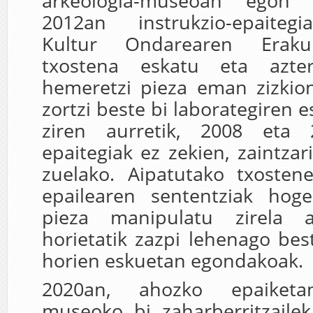
arkeologia-museoan egon d
2012an instrukzio-epaiteg
Kultur Ondarearen Eraku
txostena eskatu eta azter
hemeretzi pieza eman zizkion
zortzi beste bi laborategiren
ziren aurretik, 2008 eta 
epaitegiak ez zekien, zaintza
zuelako. Aipatutako txostene
epailearen sententziak hoge
pieza manipulatu zirela a
horietatik zazpi lehenago bes
horien eskuetan egondakoak.
2020an, ahozko epaiketan
museoko bi zaharberritzailek