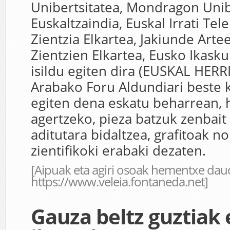
Unibertsitatea, Mondragon Unib
Euskaltzaindia, Euskal Irrati Tel
Zientzia Elkartea, Jakiunde Arte
Zientzien Elkartea, Eusko Ikasku
isildu egiten dira (EUSKAL HERR
Arabako Foru Aldundiari beste 
egiten dena eskatu beharrean, h
agertzeko, pieza batzuk zenbait
aditutara bidaltzea, grafitoak n
zientifikoki erabaki dezaten.
[Aipuak eta agiri osoak hementxe dau
https://www.veleia.fontaneda.net
]
Gauza beltz guztiak 