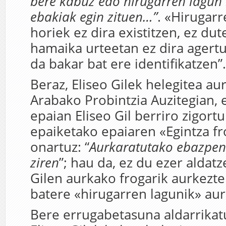
bere kabuz edo hirugarren lagun 
ebakiak egin zituen…”
. «Hirugar
horiek ez dira existitzen, ez dute
hamaika urteetan ez dira agertu
da bakar bat ere identifikatzen”.
Beraz, Eliseo Gilek helegitea au
Arabako Probintzia Auzitegian,
epaian Eliseo Gil berriro zigortu
epaiketako epaiaren «Egintza f
onartuz: “
Aurkaratutako ebazpen
ziren
”; hau da, ez du ezer aldatz
Gilen aurkako frogarik aurkezte
batere «hirugarren lagunik» aur
Bere errugabetasuna aldarrikat