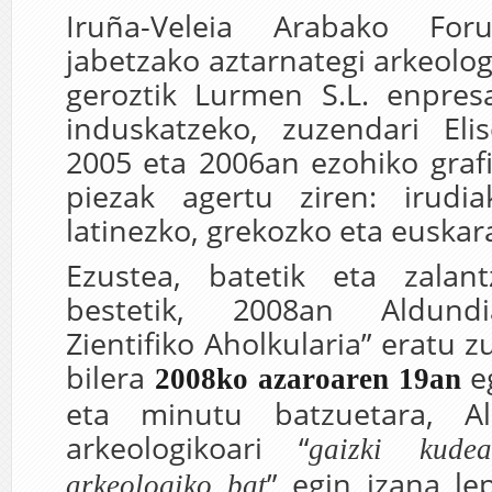
Iruña-Veleia Arabako For
jabetzako aztarnategi arkeolo
geroztik Lurmen S.L. enpresa
induskatzeko, zuzendari Elis
2005 eta 2006an ezohiko graf
piezak agertu ziren: irudiak
latinezko, grekozko eta euskar
Ezustea, batetik eta zalant
bestetik, 2008an Aldund
Zientifiko Aholkularia” eratu 
bilera
eg
2008ko azaroaren 19an
eta minutu batzuetara, Al
arkeologikoari “
gaizki kudea
” egin izana le
arkeologiko bat