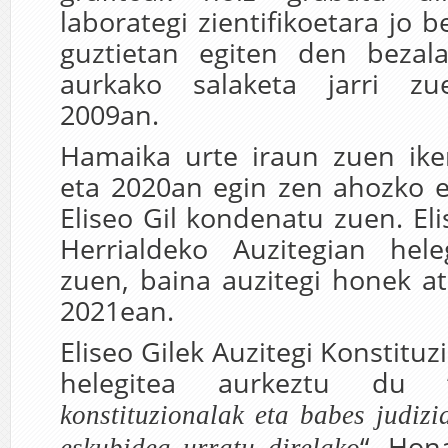
laborategi zientifikoetara jo 
guztietan egiten den bezala
aurkako salaketa jarri zu
2009an.
Hamaika urte iraun zuen iker
eta 2020an egin zen ahozko e
Eliseo Gil kondenatu zuen. El
Herrialdeko Auzitegian hele
zuen, baina auzitegi honek a
2021ean.
Eliseo Gilek Auzitegi Konstitu
helegitea aurkeztu du 
konstituzionalak eta babes judizi
“. Hon