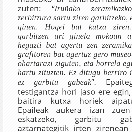
zuten: “
Iruñako zeramikaz
zerbitzura sartu ziren garbitzeko, 
ginen. Hogei bat kutxa ziren
garbitzen ari ginela mokoan a
hegazti bat agertu zen zeramika
grafitoren bat agertuz gero museo
ohartarazi ziguten, eta horrela e
hartu zituzten. Ez ditugu berriro 
”. Epait
ez garbitu gabeak
testigantza hori jaso ere egin
baitira kutxa horiek aipa
Epaileak aukera izan zuen
eskatzeko, garbitu ga
aztarnategitik irten zirenea