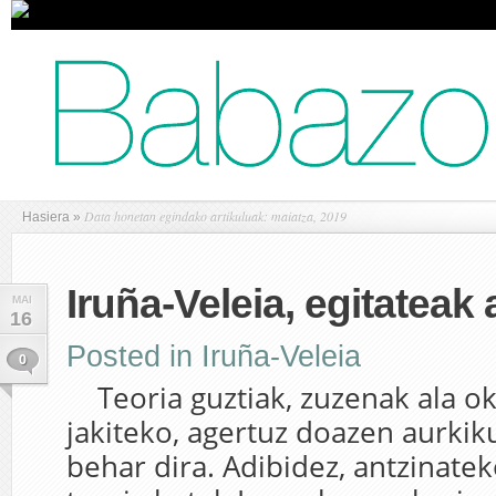
Data honetan egindako artikuluak: maiatza, 2019
Hasiera
»
Iruña-Veleia, egitateak 
MAI
16
Posted in
Iruña-Veleia
0
Teoria guztiak, zuzenak ala ok
jakiteko, agertuz doazen aurkik
behar dira. Adibidez, antzinate