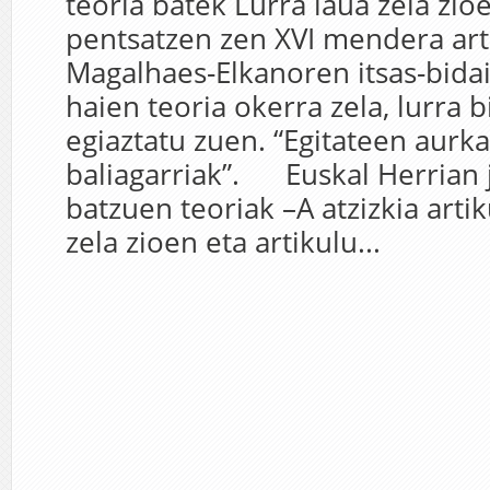
teoria batek Lurra laua zela zio
pentsatzen zen XVI mendera ar
Magalhaes-Elkanoren itsas-bidai
haien teoria okerra zela, lurra bi
egiaztatu zuen. “Egitateen aurka
baliagarriak”. Euskal Herrian 
batzuen teoriak –A atzizkia arti
zela zioen eta artikulu...