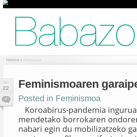
Feminismoa
Hasiera
»
Feminismoaren garaip
MAI
22
Posted in
Feminismoa
0
Koroabirus-pandemia inguruan
mendetako borrokaren ondore
nabari egin du mobilizatzeko ga