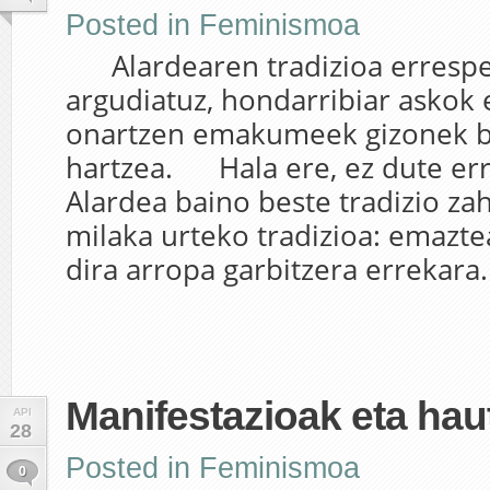
Posted in
Feminismoa
Alardearen tradizioa errespe
argudiatuz, hondarribiar askok 
onartzen emakumeek gizonek b
hartzea. Hala ere, ez dute er
Alardea baino beste tradizio za
milaka urteko tradizioa: emazte
dira arropa garbitzera errekara.
Manifestazioak eta ha
API
28
Posted in
Feminismoa
0