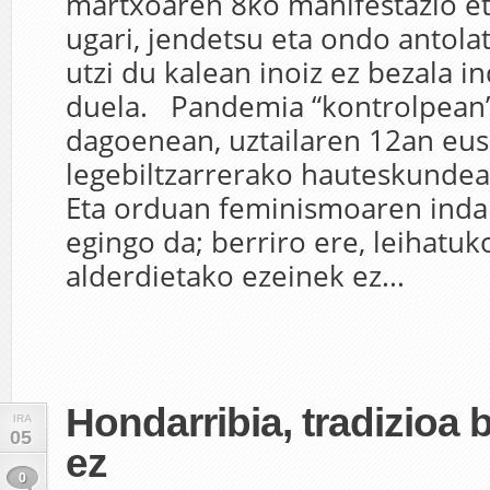
martxoaren 8ko manifestazio e
ugari, jendetsu eta ondo antolat
utzi du kalean inoiz ez bezala i
duela. Pandemia “kontrolpean
dagoenean, uztailaren 12an eu
legebiltzarrerako hauteskundea
Eta orduan feminismoaren inda
egingo da; berriro ere, leihatuk
alderdietako ezeinek ez...
Hondarribia, tradizioa b
IRA
05
ez
0