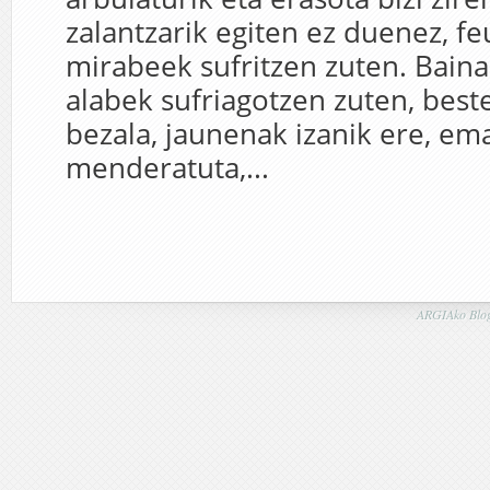
zalantzarik egiten ez duenez, f
mirabeek sufritzen zuten. Bain
alabek sufriagotzen zuten, be
bezala, jaunenak izanik ere, e
menderatuta,...
ARGIAko Blog