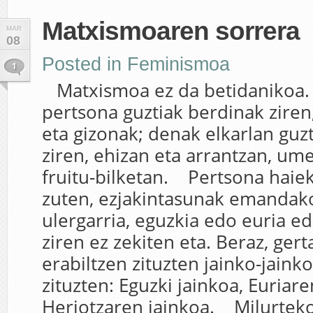
Matxismoaren sorrera
MAR
08
Posted in
Feminismoa
1
Matxismoa ez da betidanikoa. 
pertsona guztiak berdinak zir
eta gizonak; denak elkarlan guzt
ziren, ehizan eta arrantzan, um
fruitu-bilketan. Pertsona haiek 
zuten, ezjakintasunak emandak
ulergarria, eguzkia edo euria ed
ziren ez zekiten eta. Beraz, gert
erabiltzen zituzten jainko-jain
zituzten: Eguzki jainkoa, Euriare
Heriotzaren jainkoa. Milurteko