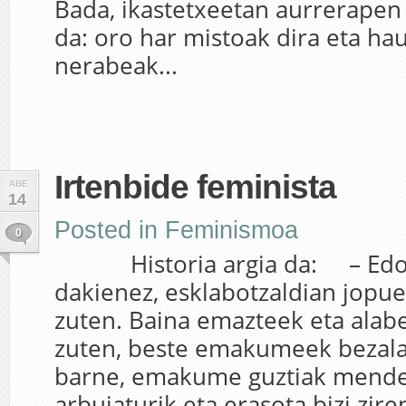
Bada, ikastetxeetan aurrerapen
da: oro har mistoak dira eta ha
nerabeak...
Irtenbide feminista
ABE
14
Posted in
Feminismoa
0
Historia argia da: – Edo
dakienez, esklabotzaldian jopue
zuten. Baina emazteek eta alab
zuten, beste emakumeek bezala
barne, emakume guztiak mende
arbuiaturik eta erasota bizi zire