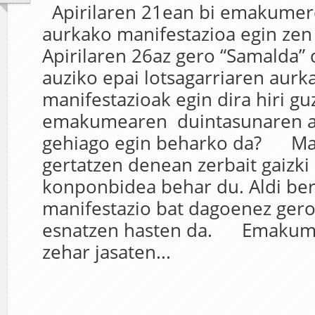
Apirilaren 21ean bi emakumere
aurkako manifestazioa egin zen
Apirilaren 26az gero “Samalda”
auziko epai lotsagarriaren aurk
manifestazioak egin dira hiri guz
emakumearen duintasunaren a
gehiago egin beharko da? Man
gertatzen denean zerbait gaizki 
konponbidea behar du. Aldi be
manifestazio bat dagoenez ger
esnatzen hasten da. Emakume
zehar jasaten...