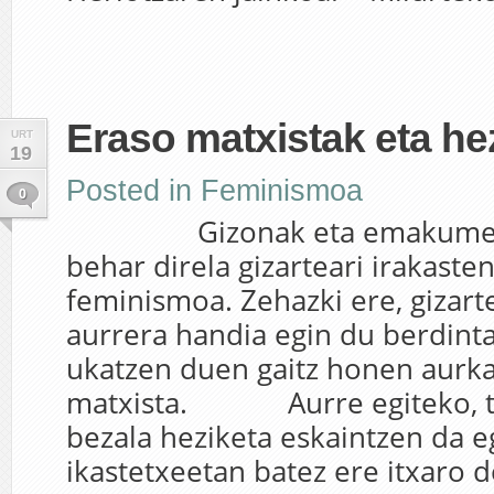
Eraso matxistak eta he
URT
19
Posted in
Feminismoa
0
Gizonak eta emakumeak b
behar direla gizarteari irakaste
feminismoa. Zehazki ere, gizart
aurrera handia egin du berdinta
ukatzen duen gaitz honen aurka
matxista. Aurre egiteko, tr
bezala heziketa eskaintzen da e
ikastetxeetan batez ere itxaro d