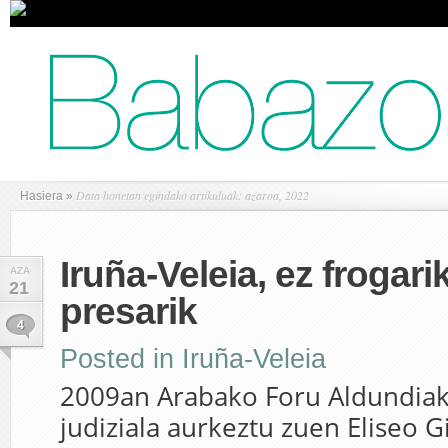
Data honetan egindako artikuluak: azaroa, 2022
Hasiera
»
Iruña-Veleia, ez frogari
AZA
21
presarik
4
Posted in
Iruña-Veleia
2009an Arabako Foru Aldundiak
judiziala aurkeztu zuen Eliseo G