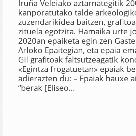
Iruña-Veleiako aztarnategitik 2
kanporatutako talde arkeologi
zuzendarikidea baitzen, grafitoa
zituela egotzita. Hamaika urte j
2020an epaiketa egin zen Gaste
Arloko Epaitegian, eta epaia em
Gil grafitoak faltsutzeagatik ko
«Egintza frogatuetan» epaiak b
adierazten du: – Epaiak hauxe a
“berak [Eliseo...