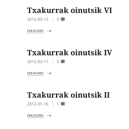
Txakurrak oinutsik VI
2012-03-15
0
IRAKURRI
Txakurrak oinutsik IV
2012-02-11
0
IRAKURRI
Txakurrak oinutsik II
2012-01-16
1
IRAKURRI