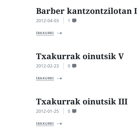
Barber kantzontzilotan I
2012-04-03
1
IRAKURRI
Txakurrak oinutsik V
2012-02-23
0
IRAKURRI
Txakurrak oinutsik III
2012-01-25
0
IRAKURRI