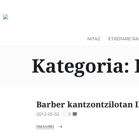
NITAZ
ETXEPARE RA
Kategoria:
Barber kantzontzilotan I
2012-05-02
0
IRAKURRI