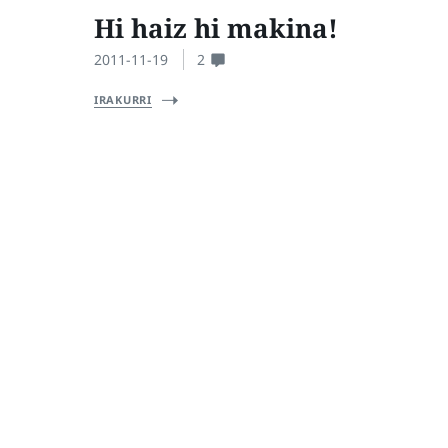
Hi haiz hi makina!
2011-11-19
2
IRAKURRI