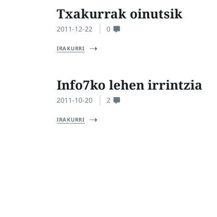
Txakurrak oinutsik
2011-12-22
0
IRAKURRI
Info7ko lehen irrintzia
2011-10-20
2
IRAKURRI