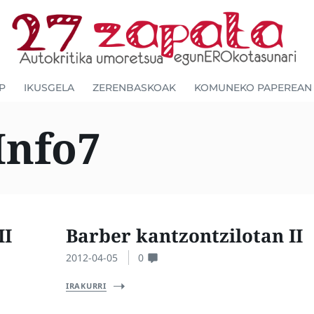
P
IKUSGELA
ZERENBASKOAK
KOMUNEKO PAPEREAN
Info7
II
Barber kantzontzilotan II
2012-04-05
0
IRAKURRI