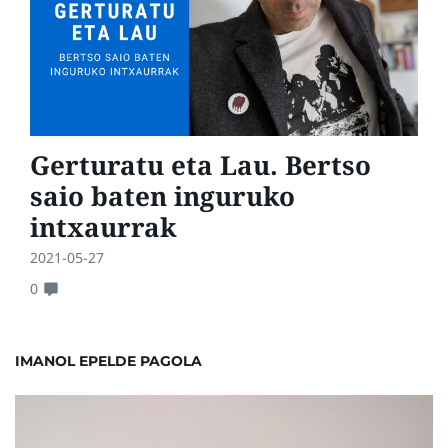
Gerturatu eta Lau. Bertso
saio baten inguruko
intxaurrak
2021-05-27
0
IMANOL EPELDE PAGOLA