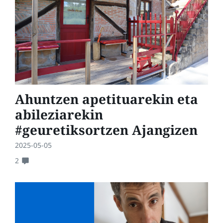
Ahuntzen apetituarekin eta
abileziarekin
#geuretiksortzen Ajangizen
2025-05-05
2